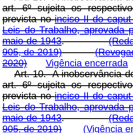
art. 6º sujeita os respectiv
prevista no
inciso II do capu
Leis do Trabalho, aprovada p
maio de 1943
.
(Reda
905, de 2019)
(Revogad
2020)
Vigência encerrada
Art. 10. A inobservância d
art. 6º sujeita os respectiv
prevista no
inciso II do capu
Leis do Trabalho, aprovada p
maio de 1943
.
(Reda
905, de 2019)
(Vigência e