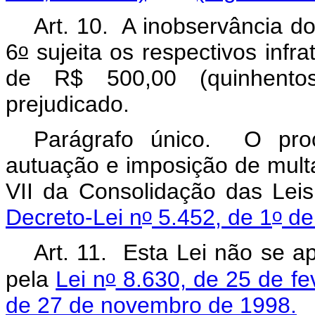
Art. 10. A inobservância do
o
6
sujeita os respectivos infra
de R$ 500,00 (quinhentos
prejudicado.
Parágrafo único. O proce
autuação e imposição de multa
VII da Consolidação das Lei
o
o
Decreto-Lei n
5.452, de 1
de
Art. 11. Esta Lei não se ap
o
pela
Lei n
8.630, de 25 de fe
de 27 de novembro de 1998.