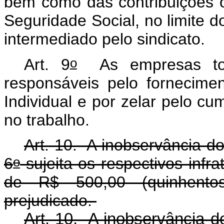
bem como das contribuições o
Seguridade Social, no limite d
intermediado pelo sindicato.
o
Art. 9
As empresas tom
responsáveis pelo fornecim
Individual e por zelar pelo 
no trabalho.
Art. 10. A inobservância do
o
6
sujeita os respectivos infra
de R$ 500,00 (quinhentos
prejudicado.
Art. 10. A inobservância d