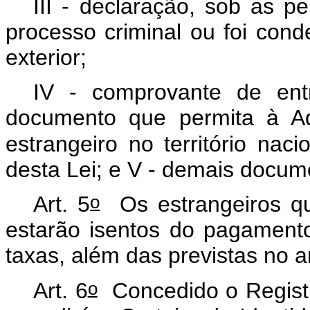
III - declaração, sob as 
processo criminal ou foi cond
exterior;
IV - comprovante de ent
documento que permita à Ad
estrangeiro no território naci
desta Lei; e V - demais docu
o
Art. 5
Os estrangeiros que
estarão isentos do pagament
taxas, além das previstas no ar
o
Art. 6
Concedido o Registro