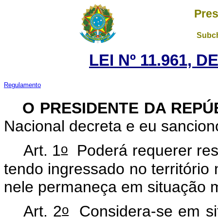
Pres
Subch
LEI Nº 11.961, 
Regulamento
O PRESIDENTE DA REPÚ
Nacional decreta e eu sancion
o
Art. 1
Poderá requerer resi
tendo ingressado no território 
nele permaneça em situação mi
o
Art. 2
Considera-se em situ