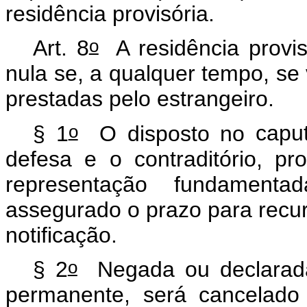
residência provisória.
o
Art. 8
A residência provis
nula se, a qualquer tempo, se 
prestadas pelo estrangeiro.
o
§ 1
O disposto no
capu
defesa e o contraditório, pr
representação fundament
assegurado o prazo para recur
notificação.
o
§ 2
Negada ou declarada 
permanente, será cancelado