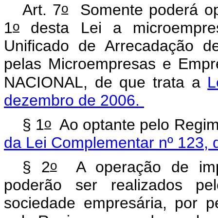
o
Art. 7
Somente poderá opta
o
1
desta Lei a microempres
Unificado de Arrecadação de
pelas Microempresas e Empr
NACIONAL, de que trata a
L
dezembro de 2006.
o
§ 1
Ao optante pelo Regime
da Lei Complementar nº 123,
o
§ 2
A operação de impo
poderão ser realizados pe
sociedade empresária, por p