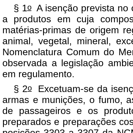
o
§ 1
A isenção prevista no 
a produtos em cuja composi
matérias-primas de origem re
animal, vegetal, mineral, ex
Nomenclatura Comum do Merco
observada a legislação ambie
em regulamento.
o
§ 2
Excetuam-se da isenção
armas e munições, o fumo, as
de passageiros e os produt
preparados e preparações cosm
posições 3303 a 3307 da NCM