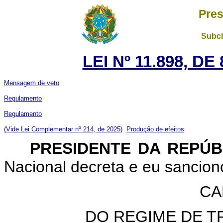
Pres
Subch
LEI Nº 11.898, D
Mensagem de veto
Regulamento
Regulamento
(Vide Lei Complementar nº 214, de 2025)
Produção de efeitos
PRESIDENTE DA REPÚ
Nacional decreta e eu sancion
CA
DO REGIME DE T