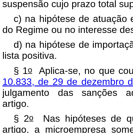
suspensão cujo prazo total su
c) na hipótese de atuação
do Regime ou no interesse de
d) na hipótese de importaç
lista positiva.
o
§ 1
Aplica-se, no que cou
10.833, de 29 de dezembro d
julgamento das sanções adm
artigo.
o
§ 2
Nas hipóteses de que
artigo, a microempresa som