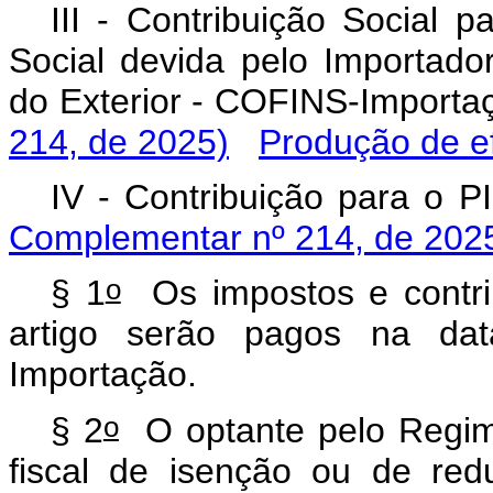
III - Contribuição Social 
Social devida pelo Importado
do Exterior - COFINS-Impo
214, de 2025)
Produção de ef
IV - Contribuição para 
Complementar nº 214, de 202
o
§ 1
Os impostos e contrib
artigo serão pagos na dat
Importação.
o
§ 2
O optante pelo Regime
fiscal de isenção ou de red