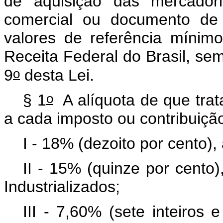
de aquisição das mercadori
comercial ou documento de 
valores de referência mínimo
Receita Federal do Brasil, sem
o
9
desta Lei.
o
§ 1
A alíquota de que trat
a cada imposto ou contribuiçã
I - 18% (dezoito por cento),
II - 15% (quinze por cento)
Industrializados;
III - 7,60% (sete inteiros