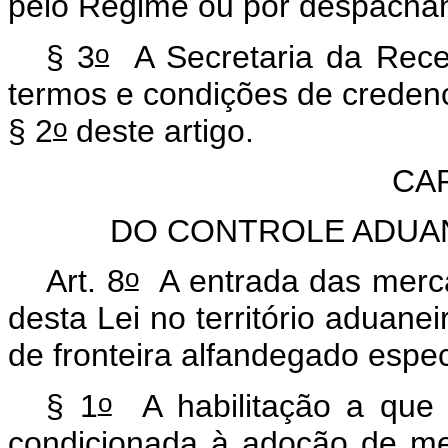
pelo Regime ou por despacha
o
§ 3
A Secretaria da Receit
termos e condições de creden
o
§ 2
deste artigo.
CAP
DO CONTROLE ADUA
o
Art. 8
A entrada das merca
desta Lei no território aduan
de fronteira alfandegado espec
o
§ 1
A habilitação a que 
condicionada à adoção de m