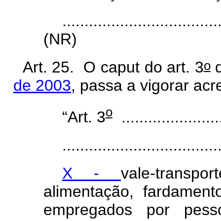
...................................
(NR)
o
Art. 25. O caput
do art. 3
de 2003
, passa a vigorar acr
o
“Art. 3
.......................
...................................
X -
vale-transpo
alimentação, fardament
empregados por pesso