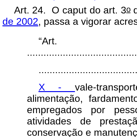
o
Art. 24.
O caput do art. 3
de 2002
, passa a vigorar acre
“Ar
........................................
...................................
X -
vale-transpo
alimentação, fardament
empregados por pesso
atividades de prestaç
conservação e manutenç