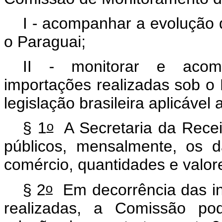
I - acompanhar a evolução d
o Paraguai;
II - monitorar e acom
importações realizadas sob o
legislação brasileira aplicáve
o
§ 1
A Secretaria da Receit
públicos, mensalmente, os d
comércio, quantidades e valor
o
§ 2
Em decorrência das in
realizadas, a Comissão po