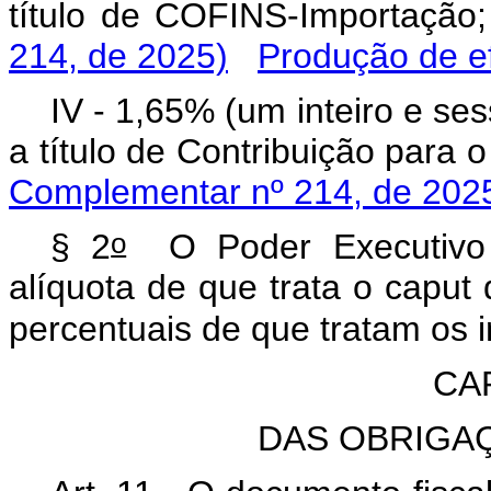
título de COFINS-Import
214, de 2025)
Produção de ef
IV - 1,65% (um inteiro e se
a título de Contribuição pa
Complementar nº 214, de 202
o
§ 2
O Poder Executivo p
alíquota de que trata o caput
percentuais de que tratam os in
CA
DAS OBRIGA