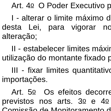
o
Art. 4
O Poder Executivo 
I - alterar o limite máximo
desta Lei, para vigorar n
alteração;
II - estabelecer limites máx
utilização do montante fixado 
III - fixar limites quantita
importações.
o
Art. 5
Os efeitos decorre
o
o
previstos nos arts. 3
e 4
Comissão de Monitoramento 