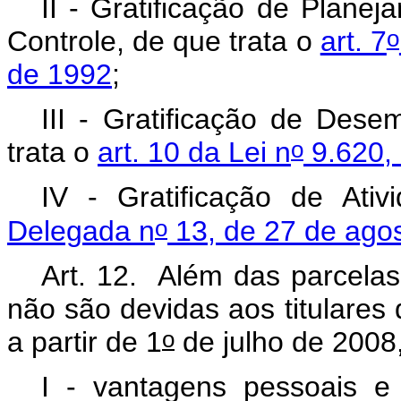
II - Gratificação de Plane
o
Controle, de que trata o
art. 7
de 1992
;
III - Gratificação de Des
o
trata o
art. 10 da Lei n
9.620, 
IV - Gratificação de At
o
Delegada n
13, de 27 de ago
Art. 12. Além das parcelas
não são devidas aos titulares 
o
a partir de 1
de julho de 2008,
I - vantagens pessoais e