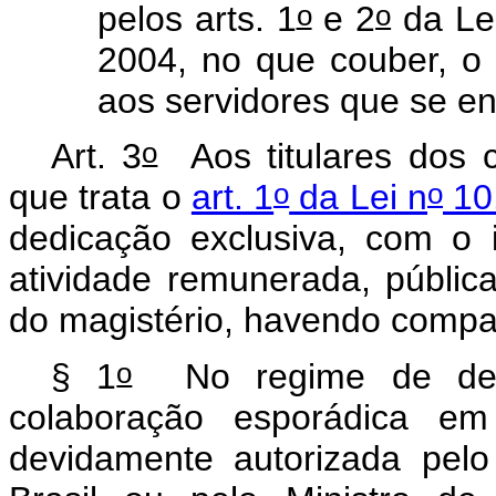
o
o
pelos arts. 1
e 2
da Le
2004, no que couber, o 
aos servidores que se e
o
Art. 3
Aos titulares dos c
o
o
que trata o
art. 1
da Lei n
10
dedicação exclusiva, com o 
atividade remunerada, pública
do magistério, havendo compat
o
§ 1
No regime de dedic
colaboração esporádica em
devidamente autorizada pelo