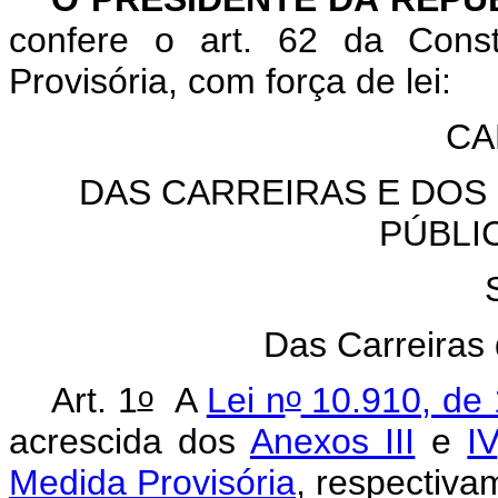
confere o art. 62 da Const
Provisória, com força de lei:
CA
DAS CARREIRAS E DOS
PÚBLI
Das Carreiras 
o
o
Art. 1
A
Lei n
10.910, de 
acrescida dos
Anexos III
e
IV
Medida Provisória
, respectiva