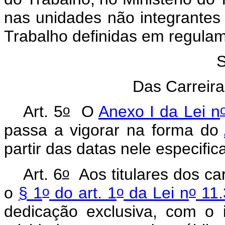
nas unidades não integrantes
Trabalho definidas em regula
S
Das Carreira
o
Art. 5
O
Anexo I da Lei n
passa a vigorar na forma do
partir das datas nele especifi
o
Art. 6
Aos titulares dos ca
o
o
o
o
§ 1
do art. 1
da Lei n
11.
dedicação exclusiva, com o 