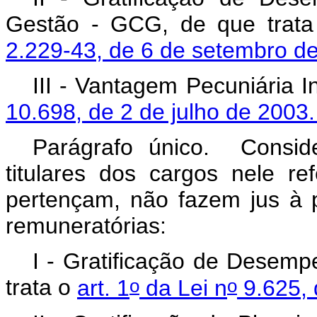
Gestão - GCG, de que trat
2.229-43, de 6 de setembro d
III - Vantagem Pecuniária I
10.698, de 2 de julho de 2003
Parágrafo único. Consid
titulares dos cargos nele re
pertençam, não fazem jus à 
remuneratórias:
I - Gratificação de Desemp
o
o
trata o
art. 1
da Lei n
9.625, 