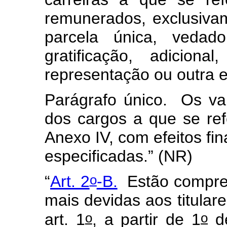
remunerados, exclusivam
parcela única, vedad
gratificação, adicion
representação ou outra 
Parágrafo único. Os val
dos cargos a que se ref
Anexo IV, com efeitos fin
especificadas.”
(NR)
o
“
Art. 2
-B.
Estão compre
mais devidas aos titular
o
o
art. 1
, a partir de 1
de