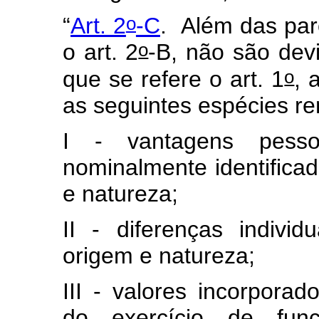
o
“
Art. 2
-C
.
Além das par
o
o art. 2
-B, não são devi
o
que se refere o art. 1
, 
as seguintes espécies re
I - vantagens pesso
nominalmente identifica
e natureza;
II - diferenças indivi
origem e natureza;
III - valores incorpora
do exercício de fun