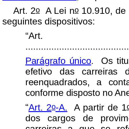
o
o
Art. 2
A Lei n
10.910, de 
seguintes dispositivos:
“Ar
.......................................
Parágrafo único
. Os tit
efetivo das carreiras
reenquadrados, a cont
conforme disposto no Ane
o
“
Art. 2
-A.
A partir de 1
dos cargos de provime
carreiras a que se ref