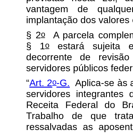
vantagem de qualqu
implantação dos valores
o
§ 2
A parcela compleme
o
§ 1
estará sujeita e
decorrente de revisã
servidores públicos feder
o
“
Art. 2
-G.
Aplica-se às
servidores integrantes 
Receita Federal do Bra
Trabalho de que trat
ressalvadas as aposen