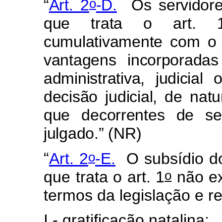
o
“
Art. 2
-D.
Os servidore
que trata o art. 
cumulativamente com o 
vantagens incorporada
administrativa, judicial
decisão judicial, de natu
que decorrentes de sen
julgado.”
(NR)
o
“
Art. 2
-E.
O subsídio do
o
que trata o art. 1
não ex
termos da legislação e r
I - gratificação natalina;