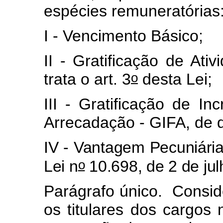
espécies remuneratórias
I - Vencimento Básico;
II - Gratificação de Ati
o
trata o art. 3
desta Lei;
III - Gratificação de I
Arrecadação - GIFA, de qu
IV - Vantagem Pecuniária 
o
Lei n
10.698, de 2 de jul
Parágrafo único. Conside
os titulares dos cargos 