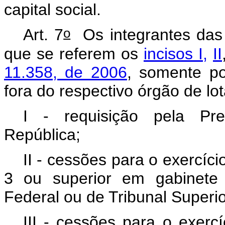
capital social.
o
Art. 7
Os integrantes das c
que se referem os
incisos I,
II
11.358, de 2006
, somente po
fora do respectivo órgão de lo
I - requisição pela Pre
República;
II - cessões para o exercíc
3 ou superior em gabinete 
Federal ou de Tribunal Superio
III - cessões para o exerc