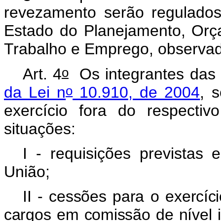
revezamento serão regulados
Estado do Planejamento, Or
Trabalho e Emprego, observada
o
Art. 4
Os integrantes das 
o
da Lei n
10.910, de 2004
, 
exercício fora do respecti
situações:
I - requisições previstas
União;
II - cessões para o exercí
cargos em comissão de nível 