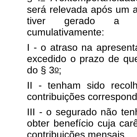
será relevada após um 
tiver gerado a i
cumulativamente:
I - o atraso na aprese
excedido o prazo de que 
o
do § 3
;
II - tenham sido recol
contribuições correspond
III - o segurado não ten
obter benefício cuja ca
contribuições mensais.