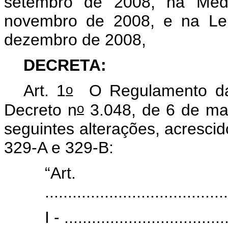
setembro de 2008, na Medi
novembro de 2008, e na Le
dezembro de 2008,
DECRETA:
o
Art. 1
O Regulamento da P
o
Decreto n
3.048, de 6 de ma
seguintes alterações, acrescid
329-A e 329-B:
“Ar
........................................
I - ...................................