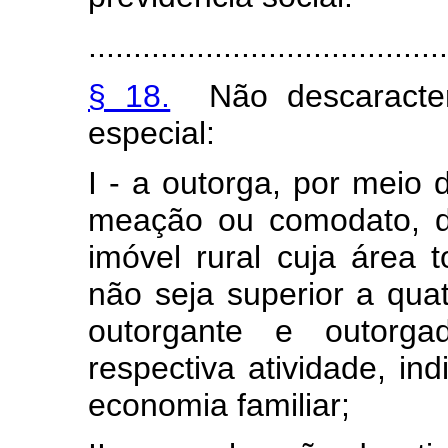
........................................
§ 18.
Não descaracter
especial:
I - a outorga, por meio d
meação ou comodato, d
imóvel rural cuja área t
não seja superior a qua
outorgante e outorg
respectiva atividade, i
economia familiar;