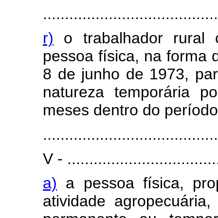
........................................
r)
o trabalhador rural c
pessoa física, na forma d
8 de junho de 1973, par
natureza temporária p
meses dentro do período
........................................
V - ...................................
a)
a pessoa física, pro
atividade agropecuária,