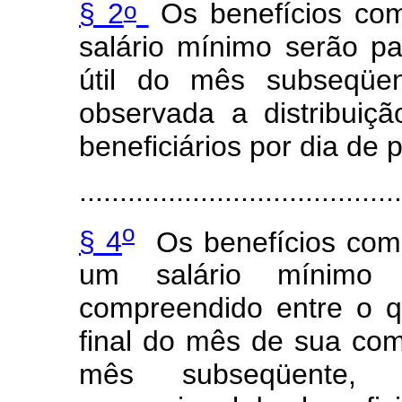
o
§ 2
Os benefícios com
salário mínimo serão pa
útil do mês subseqüe
observada a distribuiç
beneficiários por dia de
........................................
o
§ 4
Os benefícios com 
um salário mínimo
compreendido entre o qu
final do mês de sua comp
mês subseqüente, o