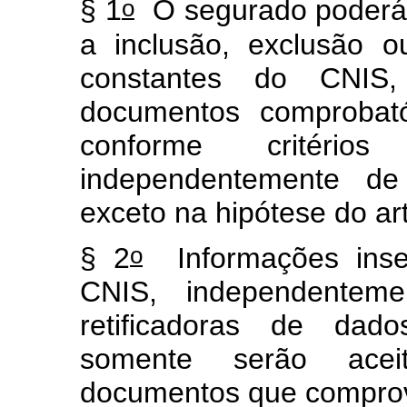
o
§ 1
O segurado poderá s
a inclusão, exclusão o
constantes do CNIS
documentos comprobató
conforme critério
independentemente de 
exceto na hipótese do art
o
§ 2
Informações inse
CNIS, independentem
retificadoras de dado
somente serão acei
documentos que comprov