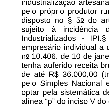
industrialização artesan
pelo próprio produtor ru
o
disposto no § 5
do art
sujeito à incidência
Industrializados - IP
empresário individual a 
o
n
10.406, de 10 de janei
tenha auferido receita br
de até R$ 36.000,00 (tri
pelo Simples Nacional 
optar pela sistemática 
alínea “p” do inciso V do