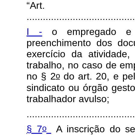
“Ar
........................................
I -
o empregado e t
preenchimento dos doc
exercício da atividade,
trabalho, no caso de em
o
no § 2
do art. 20, e pe
sindicato ou órgão gest
trabalhador avulso;
........................................
o
§ 7
A inscrição do se