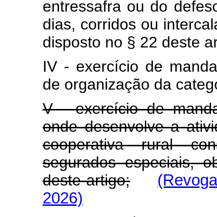
entressafra ou do defeso
dias, corridos ou interca
disposto no § 22 deste ar
IV - exercício de mandat
de organização da catego
V - exercício de mand
onde desenvolve a ativi
cooperativa rural con
segurados especiais, 
deste artigo;
(Revoga
2026)