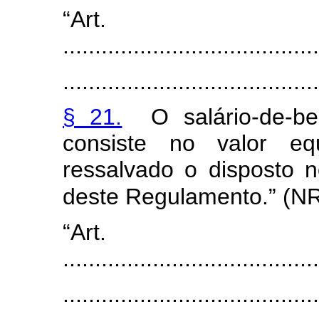
“Ar
........................................
........................................
§ 21.
O salário-de-ben
consiste no valor equ
ressalvado o disposto n
deste Regulamento.” (N
“Ar
........................................
........................................