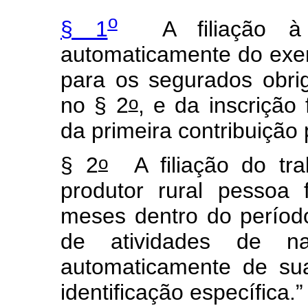
o
§ 1
A filiação à pr
automaticamente do exer
para os segurados obrig
o
no § 2
, e da inscriçã
da primeira contribuição 
o
§ 2
A filiação do trab
produtor rural pessoa 
meses dentro do períod
de atividades de nat
automaticamente de su
identificação específica.