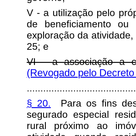
V - a utilização pelo pró
de beneficiamento ou i
exploração da atividade,
25; e
VI - a associação a co
(Revogado pelo Decreto 
........................................
§ 20.
Para os fins dest
segurado especial res
rural próximo ao imóv