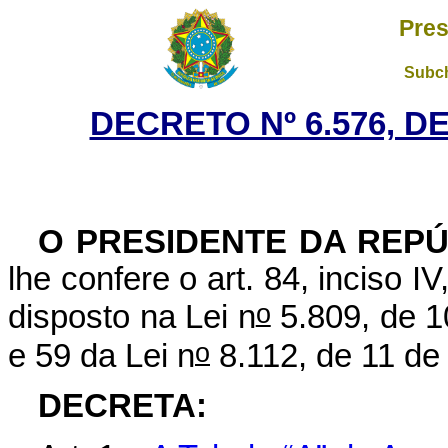
Pres
Subch
DECRETO Nº 6.576, D
O PRESIDENTE DA REPÚ
lhe confere o art. 84, inciso I
o
disposto na Lei n
5.809, de 1
o
e 59 da Lei n
8.112, de 11 de
DECRETA: