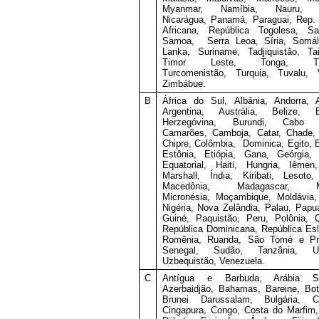
Myanmar, Namíbia, Nauru, N
Nicarágua, Panamá, Paraguai, Rep.
Africana, República Togolesa, Sa
Samoa, Serra Leoa, Síria, Somáli
Lanka, Suriname, Tadjiquistão, Tai
Timor Leste, Tonga, Tun
Turcomenistão, Turquia, Tuvalu, V
Zimbábue.
B
África do Sul, Albânia, Andorra, A
Argentina, Austrália, Belize, B
Herzegóvina, Burundi, Cabo 
Camarões, Camboja, Catar, Chade, 
Chipre, Colômbia, Dominica, Egito, Er
Estônia, Etiópia, Gana, Geórgia, 
Equatorial, Haiti, Hungria, Iêmen
Marshall, Índia, Kiribati, Lesoto,
Macedônia, Madagascar, Ma
Micronésia, Moçambique, Moldávia,
Nigéria, Nova Zelândia, Palau, Pap
Guiné, Paquistão, Peru, Polônia, 
República Dominicana, República Es
Romênia, Ruanda, São Tomé e Prí
Senegal, Sudão, Tanzânia, Ur
Uzbequistão, Venezuela.
C
Antígua e Barbuda, Arábia Sa
Azerbaidjão, Bahamas, Bareine, Bo
Brunei Darussalam, Bulgária, C
Cingapura, Congo, Costa do Marfim