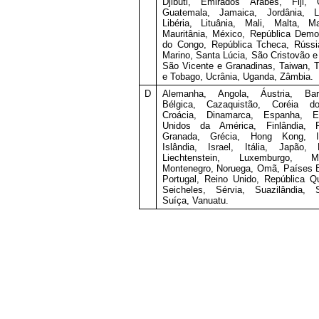
Djibuti, Emirados Árabes, Fiji, 
Guatemala, Jamaica, Jordânia, Le
Libéria, Lituânia, Mali, Malta, Ma
Mauritânia, México, República Demo
do Congo, República Tcheca, Rússi
Marino, Santa Lúcia, São Cristovão e
São Vicente e Granadinas, Taiwan, T
e Tobago, Ucrânia, Uganda, Zâmbia.
D
Alemanha, Angola, Áustria, Bar
Bélgica, Cazaquistão, Coréia d
Croácia, Dinamarca, Espanha, E
Unidos da América, Finlândia, F
Granada, Grécia, Hong Kong, Ir
Islândia, Israel, Itália, Japão, 
Liechtenstein, Luxemburgo, M
Montenegro, Noruega, Omã, Países 
Portugal, Reino Unido, República Qu
Seicheles, Sérvia, Suazilândia, S
Suíça, Vanuatu.