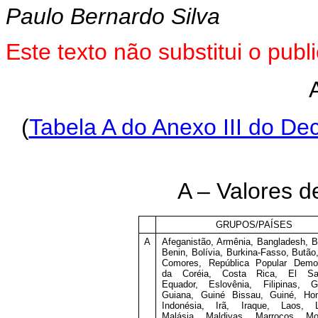
Paulo Bernardo Silva
Este
texto não substitui o pub
(
Tabela A do Anexo III do Dec
A – Valores de
GRUPOS/PAÍSES
A
Afeganistão, Armênia, Bangladesh, B
Benin, Bolívia, Burkina-Fasso, Butão,
Comores, República Popular Democ
da Coréia, Costa Rica, El Sal
Equador, Eslovênia, Filipinas, G
Guiana, Guiné Bissau, Guiné, Hon
Indonésia, Irã, Iraque, Laos, L
Malásia, Maldivas, Marrocos, Mon