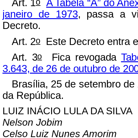
o
Art. 1
A Tabela “A” do Anex
janeiro de 1973
, passa a v
Decreto.
o
Art. 2
Este Decreto entra e
o
Art. 3
Fica revogada
Tab
3.643, de 26 de outubro de 20
Brasília, 25 de setembro de
da República.
LUIZ INÁCIO LULA DA SILVA
Nelson Jobim
Celso Luiz Nunes Amorim