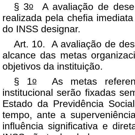
o
§ 3
A avaliação de desem
realizada pela chefia imediat
do INSS designar.
Art. 10.
A avaliação de dese
alcance das metas organizac
objetivos da instituição
.
o
§ 1
As metas referent
institucional serão fixadas s
Estado da Previdência Social
tempo, ante a superveniênci
influência significativa e di