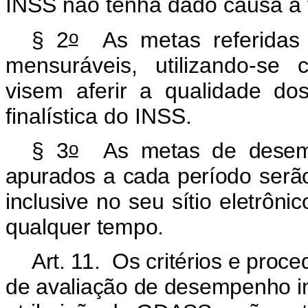
INSS não tenha dado causa a t
o
§ 2
As metas referidas
mensuráveis, utilizando-se
visem aferir a qualidade dos
finalística do INSS.
o
§ 3
As metas de desempen
apurados a cada período serã
inclusive no seu sítio eletrôn
qualquer tempo.
Art. 11. Os critérios e proc
de avaliação de desempenho ins