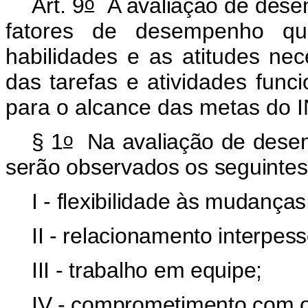
o
Art. 9
A avaliação de dese
fatores de desempenho que
habilidades e as atitudes n
das tarefas e atividades func
para o alcance das metas do 
o
§ 1
Na avaliação de desemp
serão observados os seguintes 
I - flexibilidade às mudanças
II - relacionamento interpess
III - trabalho em equipe;
IV - comprometimento com o