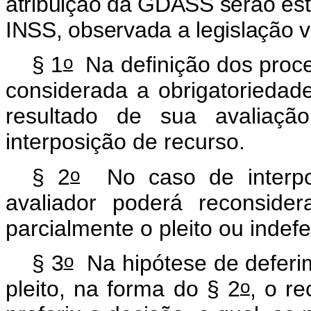
atribuição da GDASS serão est
INSS, observada a legislação v
o
§ 1
Na definição dos proce
considerada a obrigatoriedade
resultado de sua avaliação
interposição de recurso.
o
§ 2
No caso de interpos
avaliador poderá reconsider
parcialmente o pleito ou indefer
o
§ 3
Na hipótese de deferim
o
pleito, na forma do § 2
, o re