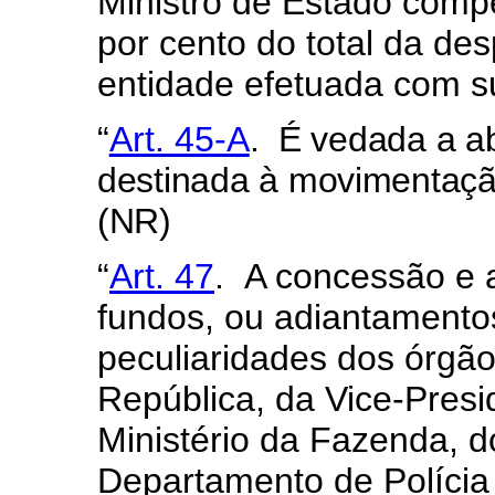
Ministro de Estado compe
por cento do total da de
entidade efetuada com s
“
Art. 45-A
.
É vedada a ab
destinada à movimentaçã
(NR)
“
Art. 47
. A concessão e 
fundos, ou adiantamento
peculiaridades dos órgão
República, da Vice-Presi
Ministério da Fazenda, d
Departamento de Polícia 