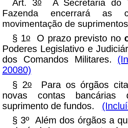
o
Art. 3
A Secretaria do T
Fazenda encerrará as c
movimentação de suprimentos 
o
§ 1
O prazo previsto no
Poderes Legislativo e Judiciár
dos Comandos Militares.
(I
20080)
o
§ 2
Para os órgãos cita
novas contas bancárias 
suprimento de fundos.
(Inclu
§ 3º Além dos órgãos a que 