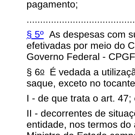
pagamento;
........................................
§ 5º
As despesas com su
efetivadas por meio do 
Governo Federal - CPGF
o
§ 6
É vedada a utiliza
saque, exceto no tocant
I - de que trata o art. 47;
II - decorrentes de situa
entidade, nos termos do 