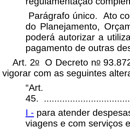
regulamentação complem
Parágrafo único. Ato co
do Planejamento, Orça
poderá autorizar a util
pagamento de outras de
o
o
Art. 2
O Decreto n
93.872
vigorar com as seguintes alter
“Art.
45. ..................................
I -
para atender despesas
viagens e com serviços e