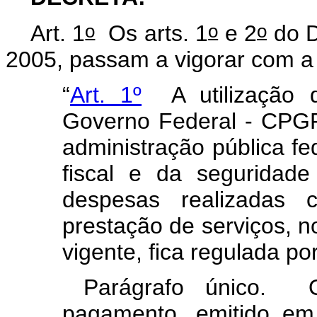
o
o
o
Art. 1
Os arts. 1
e 2
do D
2005, passam a vigorar com a
“
Art. 1º
A utilização 
Governo Federal - CPGF
administração pública fe
fiscal e da seguridad
despesas realizadas
prestação de serviços, no
vigente, fica regulada po
Parágrafo único. 
pagamento, emitido em