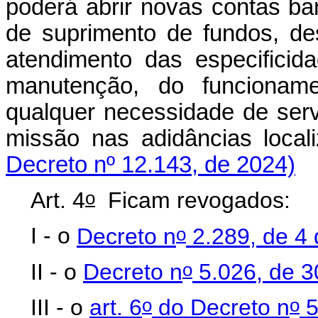
poderá abrir novas contas b
de suprimento de fundos, de
atendimento das especificid
manutenção, do funcioname
qualquer necessidade de ser
missão nas adidâncias locali
Decreto nº 12.143, de 2024)
o
Art. 4
Ficam revogados:
o
I - o
Decreto n
2.289, de 4 
o
II - o
Decreto n
5.026, de 3
o
o
III - o
art. 6
do Decreto n
5