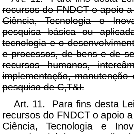
recursos do FNDCT o apoio a 
Ciência, Tecnologia e Ino
pesquisa básica ou aplicad
tecnologia e o desenvolvimen
e processos, de bens e de s
recursos humanos, intercâm
implementação, manutenção e
pesquisa de C,T&I.
Art. 11. Para fins desta Le
recursos do FNDCT o apoio a 
Ciência, Tecnologia e Ino