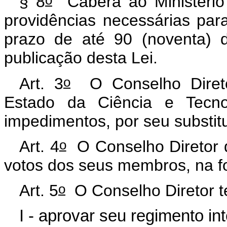
§ 8
Caberá ao Ministério 
providências necessárias par
prazo de até 90 (noventa) d
publicação desta Lei.
o
Art. 3
O Conselho Diretor
Estado da Ciência e Tecno
impedimentos, por seu substitu
o
Art. 4
O Conselho Diretor 
votos dos seus membros, na f
o
Art. 5
O Conselho Diretor te
I - aprovar seu regimento in