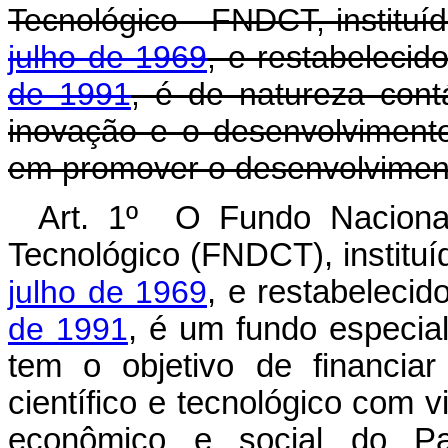
Tecnológico - FNDCT, instituí
julho de 1969
, e restabelecid
de 1991
, é de natureza contá
inovação e o desenvolvimento 
em promover o desenvolviment
Art. 1º O Fundo Nacional
Tecnológico (FNDCT), instituí
julho de 1969
, e restabelecid
de 1991
, é um fundo especial
tem o objetivo de financia
científico e tecnológico com 
econômico e social do