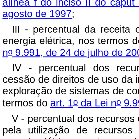
alínea f do inciso II do caput
agosto de 1997
;
III - percentual da receita
energia elétrica, nos termos 
o
n
9.991, de 24 de julho de 20
IV - percentual dos recu
cessão de direitos de uso da in
exploração de sistemas de c
o
o
termos do
art. 1
da Lei n
9.9
V - percentual dos recursos
pela utilização de recursos