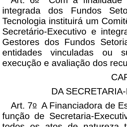
Art. 6
Com a finalidade d
integrada dos Fundos Setor
Tecnologia instituirá um Comi
Secretário-Executivo e integ
Gestores dos Fundos Setori
entidades vinculadas ou su
execução e avaliação dos rec
CAP
DA SECRETARIA
o
Art. 7
A Financiadora de Es
função de Secretaria-Execut
todos os atos de natureza té