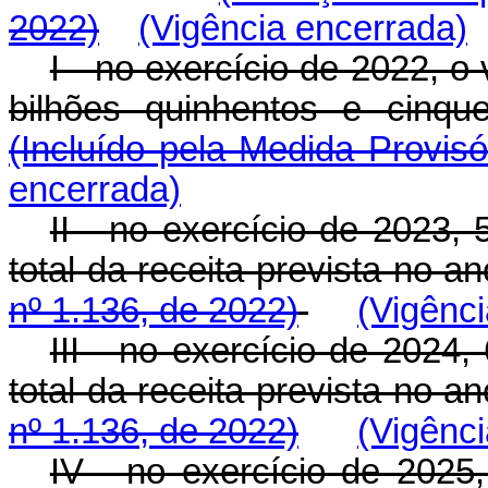
2022)
(Vigência encerrada)
I - no exercício de 2022, o
bilhões quinhentos e cinqu
(Incluído pela Medida Provisó
encerrada)
II - no exercício de 2023,
total da receita prevista no an
nº 1.136, de 2022)
(Vigênc
III - no exercício de 2024
total da receita prevista no an
nº 1.136, de 2022)
(Vigênc
IV - no exercício de 2025,