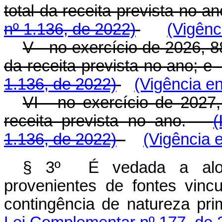
total da receita prevista no an
nº 1.136, de 2022)
(Vigênc
V - no exercício de 2026, 88
da receita prevista no ano; e
1.136, de 2022)
(Vigência e
VI - no exercício de 2027
receita prevista no ano.
(
1.136, de 2022)
(Vigência 
§ 3º
É vedada a aloca
provenientes de fontes vin
contingência de natureza prim