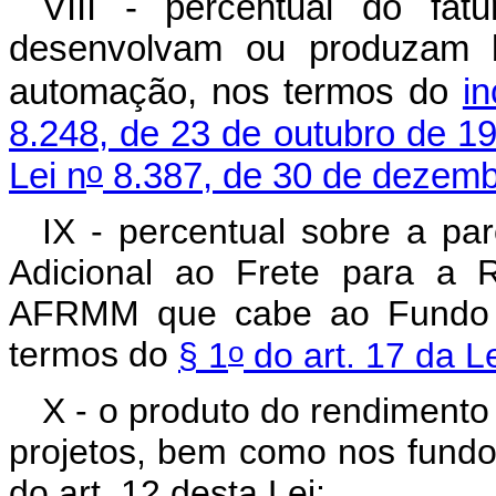
VIII - percentual do fa
desenvolvam ou produzam b
automação, nos termos do
in
8.248, de 23 de outubro de 1
o
Lei n
8.387, de 30 de dezemb
IX - percentual sobre a pa
Adicional ao Frete para a 
AFRMM que cabe ao Fundo 
o
termos do
§ 1
do art. 17 da Le
X - o produto do rendiment
projetos, bem como nos fundos
do art. 12 desta Lei;