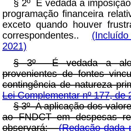
§ 2º É vedada a imposição 
programação financeira relat
exceto quando houver frust
correspondentes.
.
(Incluíd
2021)
§ 3º
É vedada a aloca
provenientes de fontes vin
contingência de natureza prim
Lei Complementar nº 177, de 
§ 3º A aplicação dos valor
ao FNDCT em despesas ree
observará:
(Redação dada p