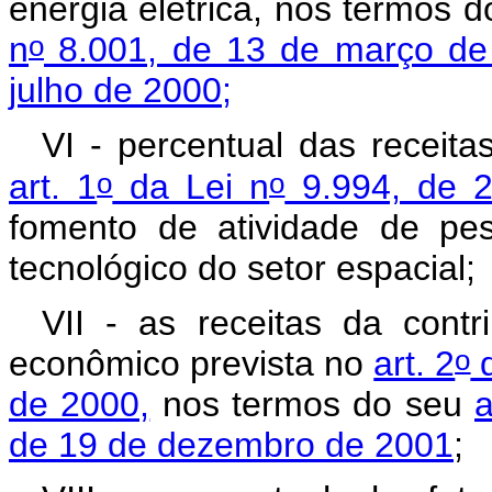
energia elétrica, nos termos 
o
n
8.001, de 13 de março de
julho de 2000;
VI - percentual das receita
o
o
art. 1
da Lei n
9.994, de 2
fomento de atividade de pes
tecnológico do setor espacial;
VII - as receitas da cont
o
econômico prevista no
art. 2
d
de 2000,
nos termos do seu
a
de 19 de dezembro de 2001
;