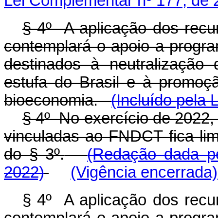
Lei Complementar nº 177, de 
§ 4º A aplicação dos recu
contemplará o apoio a progra
destinados à neutralização
estufa do Brasil e à promoç
bioeconomia.
(Incluído pela
§ 4º No exercício de 2022,
vinculadas ao FNDCT fica limi
do § 3º.
(Redação dada pe
2022)
(Vigência encerrada)
§ 4º A aplicação dos recu