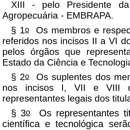
XIII - pelo Presidente d
Agropecuária - EMBRAPA.
o
§ 1
Os membros e respecti
referidos nos incisos II a VI 
pelos órgãos que represent
Estado da Ciência e Tecnologi
o
§ 2
Os suplentes dos memb
nos incisos I, VII e VII
representantes legais dos titul
o
§ 3
Os representantes ti
científica e tecnológica ser