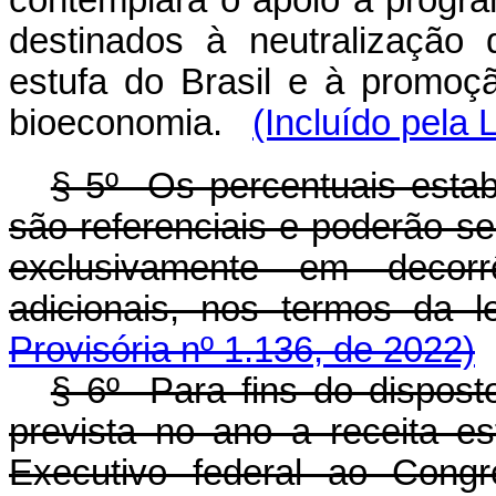
contemplará o apoio a progra
destinados à neutralização
estufa do Brasil e à promoç
bioeconomia.
(Incluído pela
§ 5º Os percentuais estabe
são referenciais e poderão se
exclusivamente em decorr
adicionais, nos termos da le
Provisória nº 1.136, de 2022)
§ 6º Para fins do dispost
prevista no ano a receita 
Executivo federal ao Congr