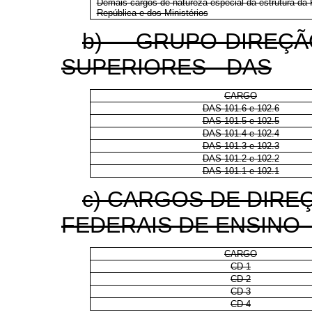
Demais cargos de natureza especial da estrutura da 
República e dos Ministérios
b) GRUPO-DIREÇ
SUPERIORES - DAS
CARGO
DAS 101.6 e 102.6
DAS 101.5 e 102.5
DAS 101.4 e 102.4
DAS 101.3 e 102.3
DAS 101.2 e 102.2
DAS 101.1 e 102.1
c) CARGOS DE DIRE
FEDERAIS DE ENSINO 
CARGO
CD-1
CD-2
CD-3
CD-4