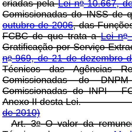
o
criadas pela
Lei n
10.667, d
Comissionadas do INSS de q
outubro de 2006
, das Funçõe
o
FCBC de que trata a
Lei n
Gratificação por Serviço Extra
o
n
969, de 21 de dezembro d
Técnicos das Agências R
Comissionadas do DNP
Comissionadas do INPI - FC
Anexo II desta Le
de 2010)
o
Art. 3
O valor da remune