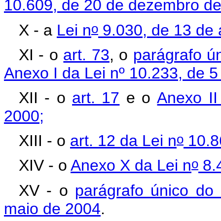
10.609, de 20 de dezembro de
o
X - a
Lei n
9.030, de 13 de a
XI - o
art. 73
, o
parágrafo ún
Anexo I da Lei nº 10.233, de 5
XII - o
art. 17
e o
Anexo II
2000;
o
XIII - o
art. 12 da Lei n
10.8
o
XIV - o
Anexo X da Lei n
8.
XV - o
parágrafo único do 
maio de 2004
.