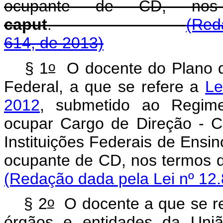
ocupante de CD, nos
caput
.
(Red
614, de 2013)
o
§ 1
O docente do Plano de
Federal, a que se refere a
Le
2012
, submetido ao Regime
ocupar Cargo de Direção - C
Instituições Federais de Ensin
ocupante de CD, nos termos do
(Redação dada pela Lei nº 12.
o
§ 2
O docente a que se re
órgãos e entidades da Uniã