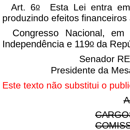
o
Art. 6
Esta Lei entra em
produzindo efeitos financeiros 
Congresso Nacional, em
o
Independência e 119
da Repú
Senador R
Presidente da Mes
Este texto não substitui o pu
A
CARGO
COMIS