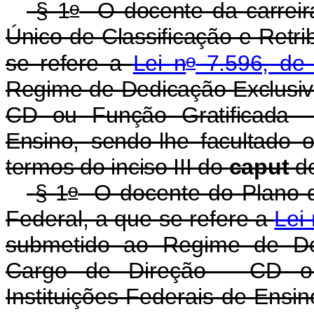
o
§ 1
O docente da carreira
Único de Classificação e Retr
o
se refere a
Lei n
7.596, de 
Regime de Dedicação Exclusiv
CD ou Função Gratificada -
Ensino, sendo-lhe facultado
termos do inciso III do
caput
de
o
§ 1
O docente do Plano de
Federal, a que se refere a
Lei 
submetido ao Regime de Ded
Cargo de Direção - CD ou
Instituições Federais de Ensin