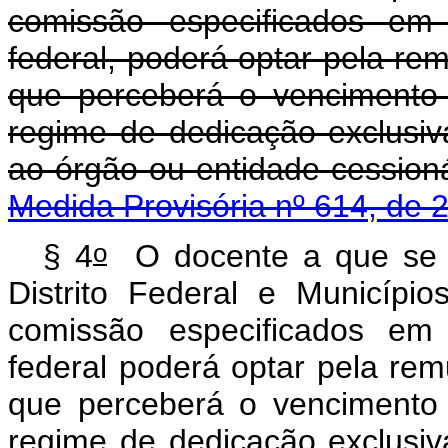
comissão especificados em
federal, poderá optar pela re
que perceberá o vencimento 
regime de dedicação exclusi
ao órgão ou entida
Medida Provisória nº 614, de 
o
§ 4
O docente a que se r
Distrito Federal e Municíp
comissão especificados em
federal poderá optar pela re
que perceberá o vencimento 
regime de dedicação exclusi