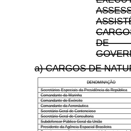
ASSES
ASSI
CARGO
DE T
GOVER
a) CARGOS DE NATU
DENOMINAÇÃO
Secretários Especiais da Presidência da República
Comandante da Marinha
Comandante do Exército
Comandante da Aeronáutica
Secretário-Geral de Contencioso
Secretário-Geral de Consultoria
Subdefensor Público Geral da União
Presidente da Agência Espacial Brasileira