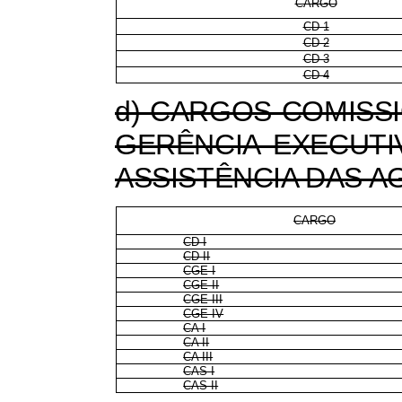
CARGO
CD-1
CD-2
CD-3
CD-4
d) CARGOS COMISS
GERÊNCIA EXECUTI
ASSISTÊNCIA DAS 
CARGO
CD I
CD II
CGE I
CGE II
CGE III
CGE IV
CA I
CA II
CA III
CAS I
CAS II