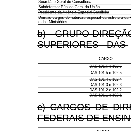
Secretário-Geral de Consultoria
Subdefensor Público Geral da União
Presidente da Agência Espacial Brasileira
Demais cargos de natureza especial da estrutura da 
e dos Ministérios
b) GRUPO-DIREÇ
SUPERIORES - DAS
CARGO
DAS 101.6 e 102.6
DAS 101.5 e 102.5
DAS 101.4 e 102.4
DAS 101.3 e 102.3
DAS 101.2 e 102.2
DAS 101.1 e 102.1
c) CARGOS DE DIR
FEDERAIS DE ENSIN