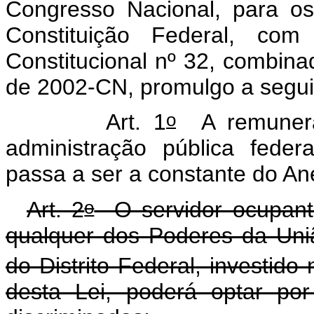
Congresso Nacional, para os
Constituição Federal, c
Constitucional nº 32, combina
de 2002-CN, promulgo a seguin
o
Art. 1
A remunera
administração pública feder
passa a ser a constante do Ane
o
Art. 2
O servidor ocupant
qualquer dos Poderes da Uni
do Distrito Federal
, investido
desta Lei, poderá optar po