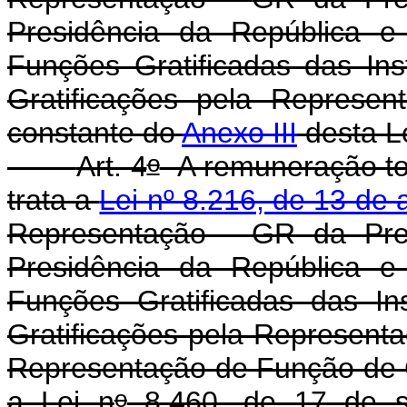
Presidência da República e
Funções Gratificadas das Ins
Gratificações pela Represe
constante do
Anexo III
desta Le
o
Art. 4
A remuneração tot
trata a
Lei nº 8.216, de 13 de
Representação - GR da Pres
Presidência da República e
Funções Gratificadas das In
Gratificações pela Representa
Representação de Função de G
o
a Lei n
8.460, de 17 de se