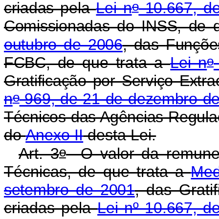
o
criadas pela
Lei n
10.667, de
Comissionadas do INSS, de 
outubro de 2006
, das
Funçõe
o
FCBC, de que trata a
Lei n
Gratificação por Serviço Extra
o
n
969, de 21 de dezembro d
Técnicos das Agências Regul
do
Anexo II
desta Lei.
o
Art. 3
O valor da remune
Técnicas, de que trata a
Med
setembro de 2001
, das Grat
criadas pela
Lei nº 10.667, 