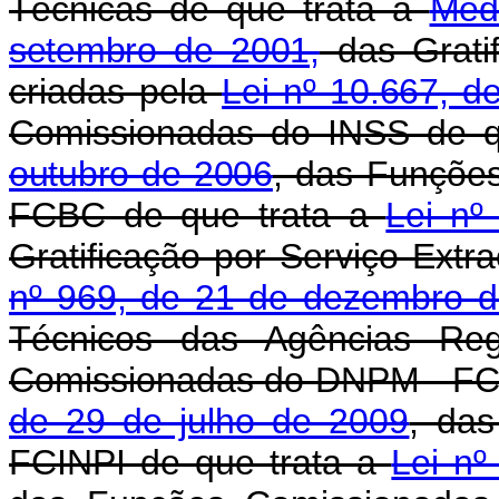
Técnicas de que trata a
Medi
setembro de 2001,
das Grati
criadas pela
Lei nº 10.667, 
Comissionadas do INSS de q
outubro de 2006
, das Funçõe
FCBC de que trata a
Lei nº
Gratificação por Serviço Extr
nº 969, de 21 de dezembro 
Técnicos das Agências Re
Comissionadas do DNPM - FC
de 29 de julho de 2009
, da
FCINPI de que trata a
Lei nº