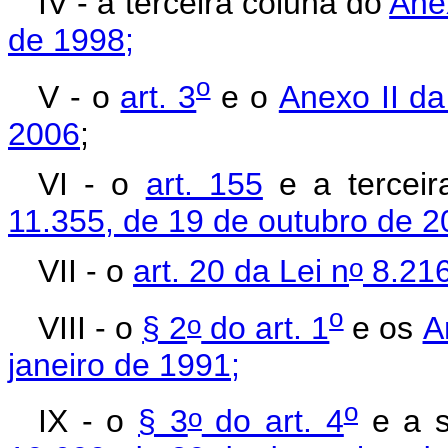
IV - a terceira coluna do
Ane
de 1998;
o
V - o
art. 3
e o
Anexo II da
2006
;
VI - o
art. 155
e a tercei
11.355, de 19 de outubro de 
o
VII - o
art. 20 da Lei n
8.216
o
o
VIII - o
§ 2
do art. 1
e os
A
janeiro de 1991;
o
o
IX - o
§ 3
do art. 4
e a s