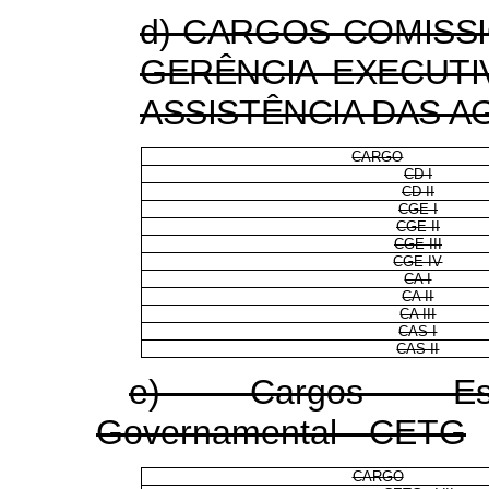
d) CARGOS COMISS
GERÊNCIA EXECUTI
ASSISTÊNCIA DAS 
CARGO
CD I
CD II
CGE I
CGE II
CGE III
CGE IV
CA I
CA II
CA III
CAS I
CAS II
e) Cargos Esp
Governamental - CETG
CARGO