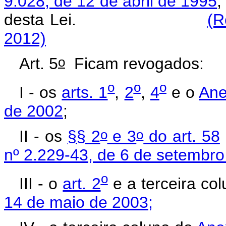
9.028, de 12 de abril de 1995
,
desta Lei.
(R
2012)
o
Art. 5
Ficam revogados:
o
o
o
I - os
arts. 1
,
2
,
4
e o
Ane
de 2002
;
o
o
II - os
§§ 2
e 3
do art. 58
nº 2.229-43, de 6 de setembr
o
III - o
art. 2
e a terceira co
14 de maio de 2003;