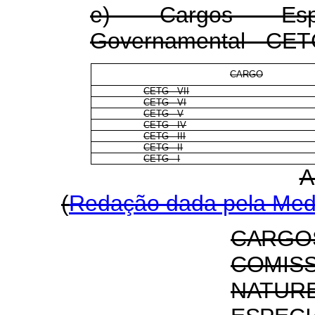
e) Cargos Espe
Governamental - CE
CARGO
CETG - VII
CETG - VI
CETG - V
CETG - IV
CETG - III
CETG - II
CETG - I
A
(
Redação dada pela Medi
CARGO
COMIS
NATUR