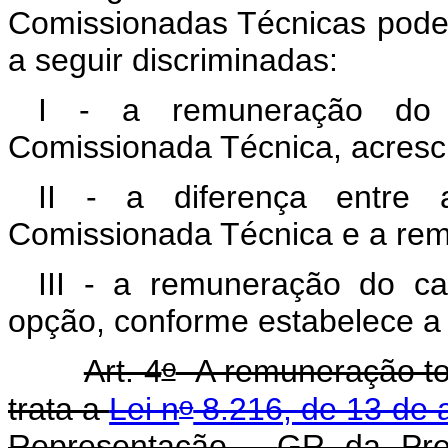
Comissionadas Técnicas pode
a seguir discriminadas:
I - a remuneração do v
Comissionada Técnica, acresc
II - a diferença entre
Comissionada Técnica e a rem
III - a remuneração do ca
opção, conforme estabelece a 
o
Art. 4
A remuneração tot
o
trata a
Lei n
8.216, de 13 de 
Representação -
GR da Pres