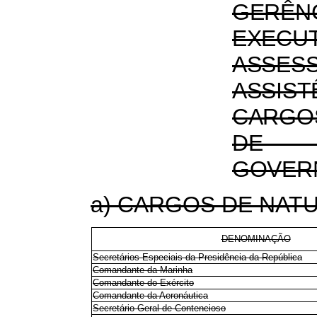
GERÊN
EXEC
ASSES
ASSI
CARGO
DE T
GOVER
a) CARGOS DE NATU
DENOMINAÇÃO
Secretários Especiais da Presidência da República
Comandante da Marinha
Comandante do Exército
Comandante da Aeronáutica
Secretário-Geral de Contencioso