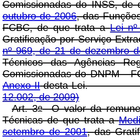
Comissionadas do INSS, de 
outubro de 2006
, das Funçõe
FCBC, de que trata a
Lei n
Gratificação por Serviço Extra
nº 969, de 21 de dezembro 
Técnicos das Agências Re
Comissionadas do DNPM - FC
Anexo II
desta L
12.002, de 2009)
o
Art. 3
O valor da remune
Técnicas de que trata a
Medi
setembro de 2001
, das Grat