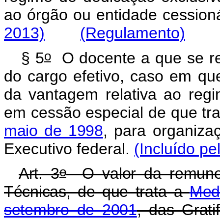
ao órgão ou entidade cession
2013)
(Regulamento)
o
§ 5
O docente a que se re
do cargo efetivo, caso em qu
da vantagem relativa ao reg
em cessão especial de que tr
maio de 1998
, para organiza
Executivo federal.
(Incluído pe
o
Art. 3
O valor da remune
Técnicas, de que trata a
Medi
setembro de 2001
, das Grat