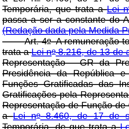
Temporária, que trata a
Lei 
passa a ser a constan
(Redação dada pela Medida Pr
o
Art. 4
A remuneração tot
o
trata a
Lei n
8.216, de 13 de 
Representação - GR da Pres
Presidência da República e
Funções Gratificadas das In
Gratificações pela Representa
Representação de Função de G
o
a
Lei n
8.460, de 17 de s
Temporária, de que trata a
Le