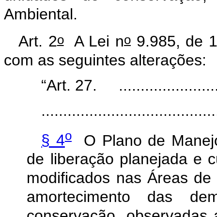
Ambiental.
o
o
Art. 2
A Lei n
9.985, de 1
com as seguintes alterações:
“Art. 27.
......................
........................................
o
§ 4
O Plano de Manejo 
de liberação planejada e 
modificados nas Áreas de
amortecimento das de
conservação, observadas 