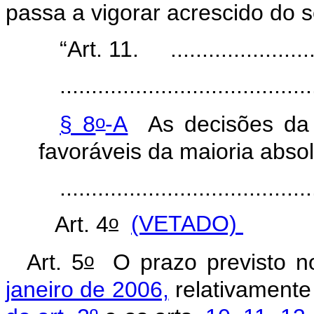
passa a vigorar acrescido do 
“Art. 11.
......................
........................................
o
§ 8
-A
As decisões da 
favoráveis da maioria abs
........................................
o
Art. 4
(VETADO)
o
Art. 5
O prazo previsto 
janeiro de 2006,
relativament