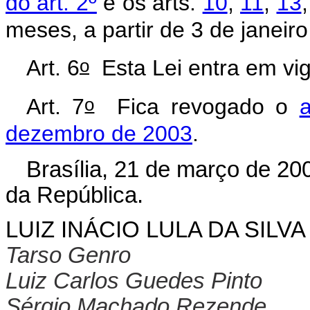
do art. 2º
e os arts.
10
,
11
,
13
meses, a partir de 3 de janeir
o
Art. 6
Esta Lei entra em vig
o
Art. 7
Fica revogado o
a
dezembro de 2003
.
Brasília, 21 de março de 20
da República.
LUIZ INÁCIO LULA DA SILVA
Tarso Genro
Luiz Carlos Guedes Pinto
Sérgio Machado Rezende