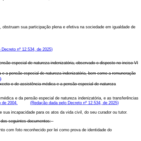
as, obstruam sua participação plena e efetiva na sociedade em igualdade de
 Decreto nº 12.534, de 2025)
ensão especial de natureza indenizatória, observado o disposto no inciso VI
ica e a pensão especial de natureza indenizatória, bem como a remuneração
)
exceto o de assistência médica e a pensão especial de natureza
 médica e da pensão especial de natureza indenizatória, e as transferências
o de 2004.
(Redação dada pelo Decreto nº 12.534, de 2025)
sua incapacidade para os atos da vida civil, do seu curador ou tutor.
um dos seguintes documentos:
to com foto reconhecido por lei como prova de identidade do