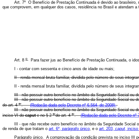
Art. 7º O Benefício de Prestação Continuada é devido ao brasileiro
que comprovem, em qualquer dos casos, residência no Brasil e atendam a
o
Art. 8
Para fazer jus ao Benefício de Prestação Continuada, o ido
I - contar com sessenta e cinco anos de idade ou mais;
II - renda mensal bruta familiar, dividida pelo número de seus integra
II - renda mensal bruta familiar, dividida pelo número de seus integr
III - não possuir outro benefício no âmbito da Seguridade Social ou d
III - não possuir outro benefício no âmbito da Seguridade Social ou 
o
do art. 4
.
(Redação dada pelo Decreto nº 6.564, de 2008)
III - não possuir outro benefício no âmbito da Seguridade Social ou 
o
o
inciso VI do
caput
e no § 2
do art. 4
.
(Redação dada pelo Decreto nº 
III - que não recebe outro benefício no âmbito da Seguridade Social 
de renda de que tratam o
art. 6º, parágrafo único
, e o
art. 203,
caput
, inciso
Parágrafo único. A comprovação da condição prevista no inciso III po