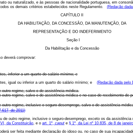
, nato ou naturalizado, e às pessoas de nacionalidade portuguesa, em conso
 todos os demais critérios estabelecidos neste Regulamento.
(Redação dada 
CAPÍTULO II
DA HABILITAÇÃO, DA CONCESSÃO, DA MANUTENÇÃO, DA
REPRESENTAÇÃO E DO INDEFERIMENTO
Seção I
Da Habilitação e da Concessão
so deverá comprovar:
ntes, inferior a um quarto do salário mínimo; e
antes, igual ou inferior a um quarto do salário mínimo; e
(Redação dada pelo D
e outro regime, salvo o de assistência médica.
de outro regime, salvo o de assistência médica e no caso de recebimento de p
de outro regime, inclusive o seguro-desemprego, salvo o de assistência médic
7.617, de 2011)
ou de outro regime, inclusive o seguro-desemprego, exceto os da assistência 
 VI, da Constituição
, e o
art. 1º,
caput
e
§ 1º, da Lei nº 10.835, de 8 de janei
derá ser feita mediante declaração do idoso ou, no caso de sua incapacidade 