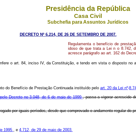
Presidência da República
Casa Civil
Subchefia para Assuntos Jurídicos
DECRETO Nº 6.214, DE 26 DE SETEMBRO DE 2007.
Regulamenta o benefício de prestaçã
idoso de que trata a Lei n o 8.742, 
acresce parágrafo ao art. 162 do Decre
nfere o art. 84, inciso IV, da Constituição, e tendo em vista o disposto no 
to do Benefício de Prestação Continuada instituído pelo
art. 20 da Lei nº
8.7
 pelo Decreto no 3.048, de 6 de maio de 1999
, passa a vigorar acrescido d
rogado por iguais períodos, desde que comprovado o andamento regular do pro
de 1995
, e
4.712, de 29 de maio de 2003.