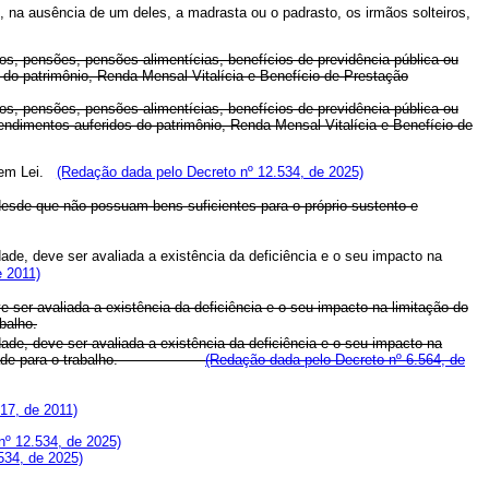
 na ausência de um deles, a madrasta ou o padrasto, os irmãos solteiros,
os, pensões, pensões alimentícias, benefícios de previdência pública ou
 do patrimônio, Renda Mensal Vitalícia e Benefício de Prestação
os, pensões, pensões alimentícias, benefícios de previdência pública ou
endimentos auferidos do patrimônio, Renda Mensal Vitalícia e Benefício de
s em Lei.
(Redação dada pelo Decreto nº 12.534, de 2025)
esde que não possuam bens suficientes para o próprio sustento e
de, deve ser avaliada a existência da deficiência e o seu impacto na
e 2011)
ser avaliada a existência da deficiência e o seu impacto na limitação do
balho.
de, deve ser avaliada a existência da deficiência e o seu impacto na
 incapacidade para o trabalho.
(Redação dada pelo Decreto nº 6.564, de
17, de 2011)
nº 12.534, de 2025)
534, de 2025)