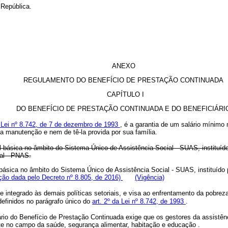
 República.
ANEXO
REGULAMENTO DO BENEFÍCIO DE PRESTAÇÃO CONTINUADA
CAPÍTULO I
DO BENEFÍCIO DE PRESTAÇÃO CONTINUADA E DO BENEFICIÁRI
a Lei nº 8.742, de 7 de dezembro de 1993
, é a garantia de um salário mínimo
a manutenção e nem de tê-la provida por sua família.
l básica no âmbito do Sistema Único de Assistência Social - SUAS, instituí
ial - PNAS.
 básica no âmbito do Sistema Único de Assistência Social - SUAS, instituído
ção dada pelo Decreto nº 8.805, de 2016)
(Vigência)
ntegrado às demais políticas setoriais, e visa ao enfrentamento da pobreza,
definidos no parágrafo único do
art. 2º da Lei nº 8.742, de 1993
.
rio do Benefício de Prestação Continuada exige que os gestores da assistê
ente no campo da saúde, segurança alimentar, habitação e educação .