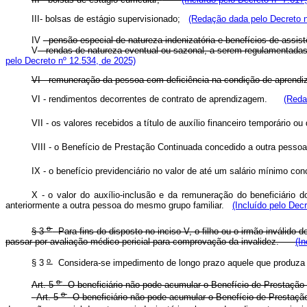
III- bolsas de estágio supervisionado;
(Redação dada pelo Decreto n
IV
- pensão especial de natureza indenizatória e benefícios de assis
V
- rendas de natureza eventual ou sazonal, a serem regulamentad
pelo Decreto nº 12.534, de 2025)
VI - remuneração da pessoa com deficiência na condição de apre
VI - rendimentos decorrentes de contrato de aprendizagem.
(Reda
VII - os valores recebidos a título de auxílio financeiro temporári
VIII - o Benefício de Prestação Continuada concedido a outra pess
IX - o benefício previdenciário no valor de até um salário mínimo 
X - o valor do auxílio-inclusão e da remuneração do beneficiário
anteriormente a outra pessoa do mesmo grupo familiar.
(Incluído pelo Dec
o
§ 3
Para fins do disposto no inciso V, o filho ou o irmão inválido 
passar por avaliação médico pericial para comprovação da invalidez.
(I
o
§ 3
Considera-se impedimento de longo prazo aquele que produza
o
Art. 5
O beneficiário não pode acumular o Benefício de Prestação C
o
Art. 5
O beneficiário não pode acumular o Benefício de Prestação