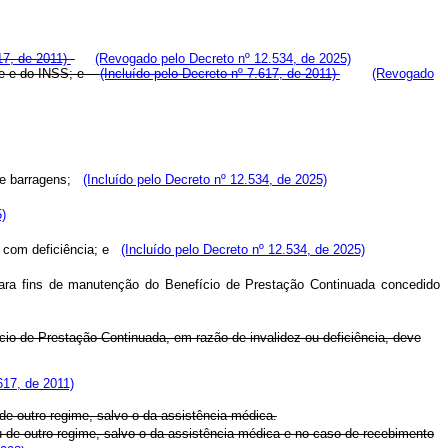
617, de 2011)
(Revogado pelo Decreto nº 12.534, de 2025)
ome e do INSS; e
(Incluído pelo Decreto nº 7.617, de 2011)
(Revogado
 de barragens;
(Incluído pelo Decreto nº 12.534, de 2025)
)
oa com deficiência; e
(Incluído pelo Decreto nº 12.534, de 2025)
 para fins de manutenção do Benefício de Prestação Continuada concedido
ício de Prestação Continuada, em razão de invalidez ou deficiência, deve
617, de 2011)
e outro regime, salvo o da assistência médica.
 de outro regime, salvo o da assistência médica e no caso de recebimento