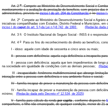
o
Art. 2
Compete ao Ministério do Desenvolvimento Social e Combate 
monitoramento e a avaliação da prestação do beneficio, sem prejuízo das i
administrativa, prevista no
inciso I do art. 204 da Constituição
e no
inciso I
Art. 2º Compete ao Ministério do Desenvolvimento Social e Agrário a
iniciativas compartilhadas com Estados, Distrito Federal e Municípios, em 
inciso I do
caput
do art. 5
º
da Lei n
º
8.742, de 1993
.
(Redação dada p
o
Art. 3
O Instituto Nacional do Seguro Social - INSS é o responsáv
o
Art. 4
Para os fins do reconhecimento do direito ao benefício, cons
I - idoso: aquele com idade de sessenta e cinco anos ou mais;
II - pessoa com deficiência: aquela cuja deficiência a incapacita para
II - pessoa com deficiência: aquela que tem impedimentos de longo pra
na sociedade em igualdade de condições com as demais pessoas;
(Redaç
III -
incapacidade: fenômeno multidimensional que abrange limitação 
interação entre a pessoa com deficiência e seu ambiente físico e social;
IV - família incapaz de prover a manutenção da pessoa com deficiênci
IV - família incapaz de prover a manutenção da pessoa com deficiênci
mínimo;
(Redação dada pelo Decreto nº 12.534, de 2025)
V - família para cálculo da renda
per capita
, conforme disposto no
§
companheiro, o filho não emancipado, de qualquer condição, menor de 21 an