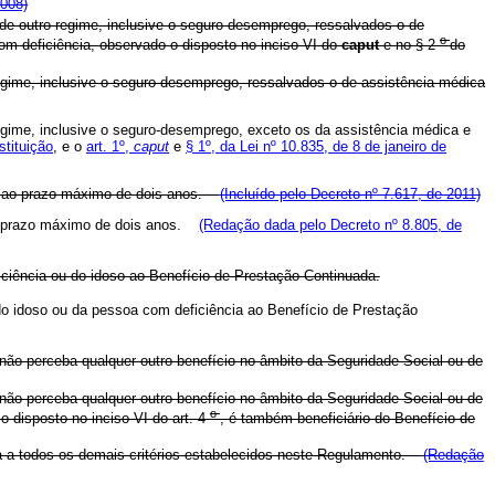
2008)
de outro regime, inclusive o seguro-desemprego, ressalvados o de
o
m deficiência, observado o disposto no inciso VI do
caput
e no § 2
do
egime, inclusive o seguro-desemprego, ressalvados o de assistência médica
egime, inclusive o seguro-desemprego, exceto os da assistência médica e
stituição
, e o
art. 1º,
caput
e
§ 1º, da Lei nº 10.835, de 8 de janeiro de
da ao prazo máximo de dois anos.
(Incluído pelo Decreto nº 7.617, de 2011)
ao prazo máximo de dois anos.
(Redação dada pelo Decreto nº 8.805, de
iciência ou do idoso ao Benefício de Prestação Continuada.
 do idoso ou da pessoa com deficiência ao Benefício de Prestação
 não perceba qualquer outro benefício no âmbito da Seguridade Social ou de
 não perceba qualquer outro benefício no âmbito da Seguridade Social ou de
o
o disposto no inciso VI do art. 4
, é também beneficiário do Benefício de
nda a todos os demais critérios estabelecidos neste Regulamento.
(Redação