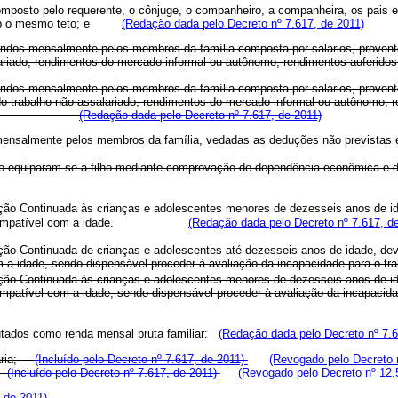
mposto pelo requerente, o cônjuge, o companheiro, a companheira, os pais e,
am sob o mesmo teto; e
(Redação dada pelo Decreto nº 7.617, de 2011)
eridos mensalmente pelos membros da família composta por salários, provent
lariado, rendimentos do mercado informal ou autônomo, rendimentos auferidos
eridos mensalmente pelos membros da família composta por salários, provent
do trabalho não assalariado, rendimentos do mercado informal ou autônomo, r
o do art. 19.
(Redação dada pelo Decreto nº 7.617, de 2011)
s mensalmente pelos membros da família, vedadas as deduções não prevista
ado equiparam-se a filho mediante comprovação de dependência econômica e d
ção Continuada às crianças e adolescentes menores de dezesseis anos de ida
compatível com a idade.
(Redação dada pelo Decreto nº 7.617, d
ão Continuada de crianças e adolescentes até dezesseis anos de idade, deve 
m a idade, sendo dispensável proceder à avaliação da incapacidade para o tra
ção Continuada às crianças e adolescentes menores de dezesseis anos de ida
ial, compatível com a idade, sendo dispensável proceder à avaliação da
tados como renda mensal bruta familiar:
(Redação dada pelo Decreto nº 7.6
orária;
(Incluído pelo Decreto nº 7.617, de 2011)
(Revogado pelo Decreto 
(Incluído pelo Decreto nº 7.617, de 2011)
(Revogado pelo Decreto nº 12.
, de 2011)