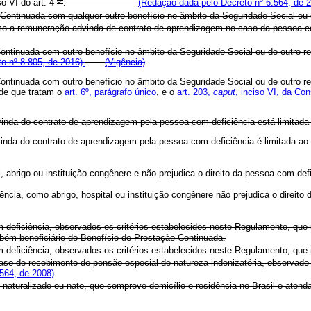
o VI do art. 4
.
(Redação dada pelo Decreto nº 6.564, de 
Continuada com qualquer outro benefício no âmbito da Seguridade Social ou 
mo a remuneração advinda de contrato de aprendizagem no caso da pessoa co
Continuada com outro benefício no âmbito da Seguridade Social ou de outro r
o nº 8.805, de 2016)
(Vigência)
Continuada com outro benefício no âmbito da Seguridade Social ou de outro r
 de que tratam o
art. 6º, parágrafo único
, e o
art. 203,
caput
, inciso VI, da Con
inda do contrato de aprendizagem pela pessoa com deficiência está limita
inda do contrato de aprendizagem pela pessoa com deficiência é limitada 
abrigo ou instituição congênere e não prejudica o direito da pessoa com def
cia, como abrigo, hospital ou instituição congênere não prejudica o direito
om deficiência, observados os critérios estabelecidos neste Regulamento, que
mbém beneficiário do Benefício de Prestação Continuada.
om deficiência, observados os critérios estabelecidos neste Regulamento, que
caso de recebimento de pensão especial de natureza indenizatória, observado 
564, de 2008)
 naturalizado ou nato, que comprove domicílio e residência no Brasil e ate