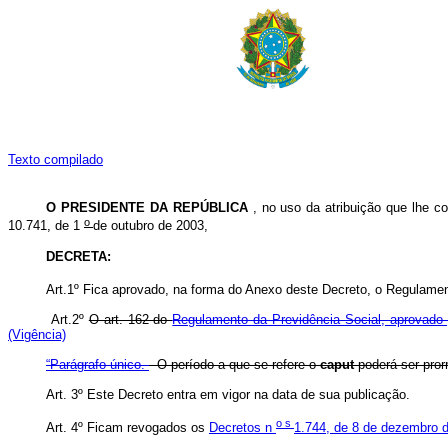
Texto compilado
O PRESIDENTE DA REPÚBLICA
, no uso da atribuição que lhe co
o
10.741, de 1
de outubro de 2003,
DECRETA:
Art.1º Fica aprovado, na forma do Anexo deste Decreto, o Regulamen
Art.2º
O art. 162 do
Regulamento da Previdência Social, aprovado
(Vigência)
“
Parágrafo único.
O período a que se refere o
caput
poderá ser pror
Art. 3º Este Decreto entra em vigor na data de sua publicação.
o
s
Art. 4º Ficam revogados os
Decretos n
1.744, de 8 de dezembro 