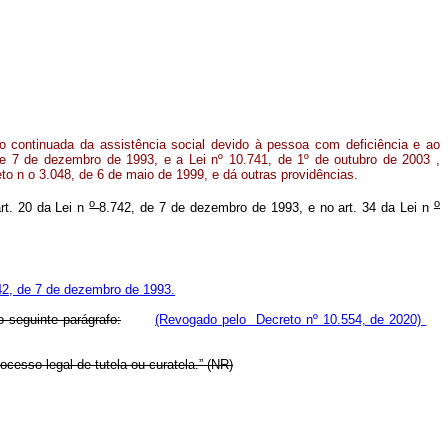
o continuada da assistência social devido à pessoa com deficiência e ao
de 7 de dezembro de 1993, e a Lei nº 10.741, de 1º de outubro de 2003 ,
to n o 3.048, de 6 de maio de 1999, e dá outras providências.
o
o
art. 20 da Lei n
8.742, de 7 de dezembro de 1993, e no art. 34 da Lei n
42, de 7 de dezembro de 1993.
o seguinte parágrafo:
(Revogado pelo Decreto nº 10.554, de 2020)
cesso legal de tutela ou curatela.”
(NR)