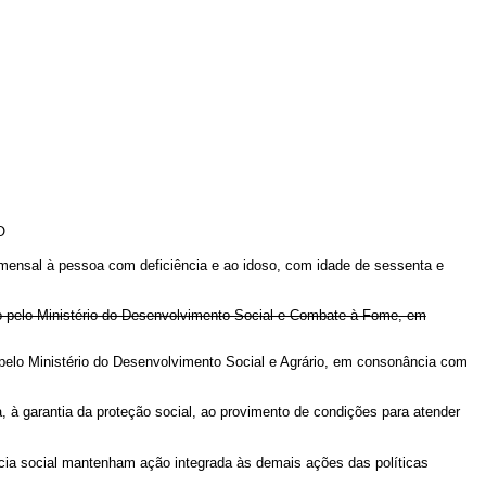
O
 mensal à pessoa com deficiência e ao idoso, com idade de sessenta e
do pelo Ministério do Desenvolvimento Social e Combate à Fome, em
 pelo Ministério do Desenvolvimento Social e Agrário, em consonância com
 à garantia da proteção social, ao provimento de condições para atender
ncia social mantenham ação integrada às demais ações das políticas