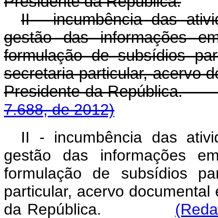
Presidente da República.
II - incumbência das ati
gestão das informações em
formulação de subsídios par
secretaria particular, acervo
Presidente da Repúbl
7.688, de 2012)
II - incumbência das ati
gestão das informações em
formulação de subsídios pa
particular, acervo documental
da República.
(Reda