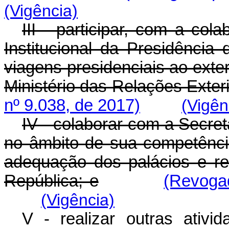
(Vigência)
III - participar, com a co
Institucional da Presidência
viagens presidenciais ao exte
Ministério das Relações Exter
nº 9.038, de 2017)
(Vigên
IV - colaborar com a Secret
no âmbito de sua competênci
adequação dos palácios e res
República; e
(Revogad
(Vigência)
V - realizar outras ativ