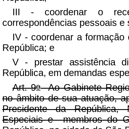
III - coordenar o re
correspondências pessoais e s
IV - coordenar a formação 
República; e
V - prestar assistência d
República, em demandas espec
o
Art. 9
Ao Gabinete Region
no âmbito de sua atuação, ap
Presidente da República, M
Especiais e membros do Ga