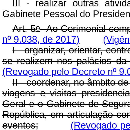
III - realizar outras ati
Gabinete Pessoal do Presiden
o
Art. 5
Ao Cerimonial comp
nº 9.038, de 2017)
(Vigên
I - organizar, orientar, con
se realizem nos palácios da
(Revogado pelo Decreto nº 9.
II - coordenar, no âmbito d
viagens e visitas presidenci
Geral e o Gabinete de Segura
República, em articulação c
eventos;
(Revogado pel