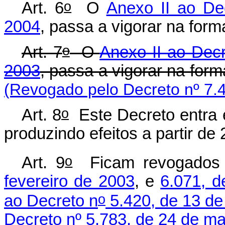
o
Art. 6
O
Anexo II ao De
2004
, passa a vigorar na for
o
Art. 7
O
Anexo II ao Decr
2003
, passa a vigorar na for
(Revogado pelo Decreto nº 7.
o
Art. 8
Este Decreto entra e
produzindo efeitos a partir de
o
Art. 9
Ficam revogados
fevereiro de 2003
, e
6.071, 
o
ao Decreto n
5.420, de 13 de 
Decreto nº 5.783, de 24 de ma