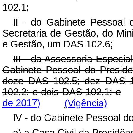
102.1;
II - do Gabinete Pessoal 
Secretaria de Gestão, do Min
e Gestão, um DAS 102.6;
III - da Assessoria Especia
Gabinete Pessoal do Preside
doze DAS 102.5; dez DAS 1
102.2; e dois DAS 102.1; e
de 2017)
(Vigência)
IV - do Gabinete Pessoal do
a) a Casa Civil da Presidê