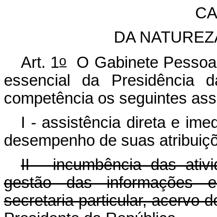
CA
DA NATUREZ
o
Art. 1
O Gabinete Pessoal 
essencial da Presidência 
competência os seguintes ass
I - assistência direta e im
desempenho de suas atribuiçõ
II - incumbência das ati
gestão das informações e
secretaria particular, acervo