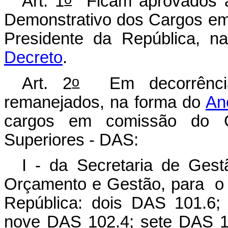
Art. 1
Ficam aprovados a 
Demonstrativo dos Cargos e
Presidente da República, 
Decreto
.
o
Art. 2
Em decorrência
remanejados, na forma do
An
cargos em comissão do G
Superiores - DAS:
I - da Secretaria de Gest
Orçamento e Gestão, para o 
República: dois DAS 101.6
nove DAS 102.4; sete DAS 1