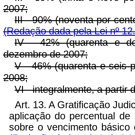
2007;
III - 90% (noventa por cento
(Redação dada pela Lei nº 12
IV - 42% (quarenta e do
dezembro de 2007;
V - 46% (quarenta e seis po
2008;
VI - integralmente, a parti
Art. 13. A Gratificação Jud
aplicação do percentual de
sobre o vencimento básico e