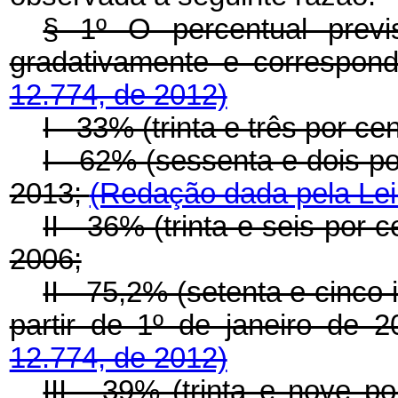
§ 1º O percentual prev
gradativamente e correspon
12.774, de 2012)
I - 33% (trinta e três por ce
I - 62% (sessenta e dois por
2013;
(Redação dada pela Lei
II - 36% (trinta e seis por 
2006;
II - 75,2% (setenta e cinco 
partir de 1º de janeiro de 
12.774, de 2012)
III - 39% (trinta e nove po