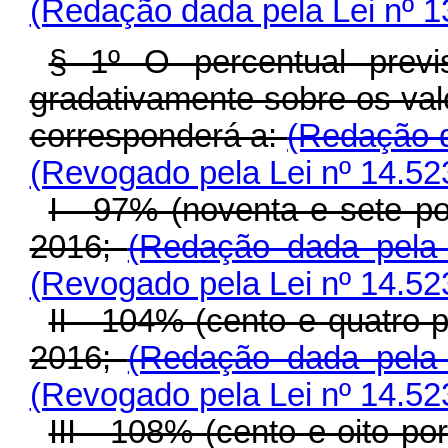
(Redação dada pela Lei nº 1
§ 1º O percentual prev
gradativamente sobre os valo
corresponderá a:
(Redação d
(Revogado pela Lei nº 14.52
I - 97% (noventa e sete po
2016;
(Redação dada pela
(Revogado pela Lei nº 14.52
II - 104% (cento e quatro p
2016;
(Redação dada pela
(Revogado pela Lei nº 14.52
III - 108% (cento e oito po