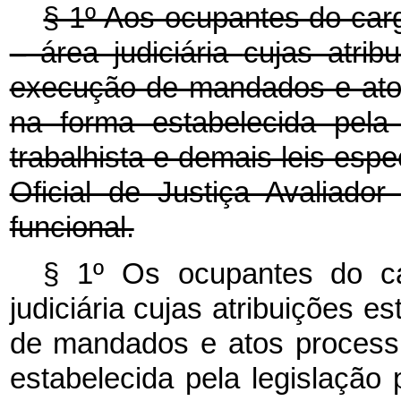
§ 1º Aos ocupantes do carg
– área judiciária
cujas atrib
execução de mandados e atos
na forma estabelecida pela l
trabalhista e demais leis esp
Oficial de Justiça Avaliador
funcional.
§ 1º Os ocupantes do car
judiciária cujas atribuições 
de mandados e atos processu
estabelecida pela legislação p