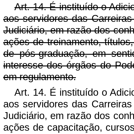
Art. 14. É instituído o Adi
aos servidores das Carreira
Judiciário,
em razão dos conh
ações de treinamento,
título
de pós-graduação, em senti
interesse dos órgãos do Pode
em regulamento.
Art. 14. É instituído o Adi
aos servidores das Carreira
Judiciário, em razão dos con
ações de capacitação, cursos