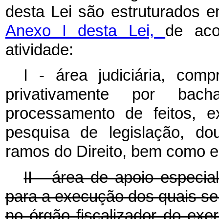
desta Lei são estruturados 
Anexo I desta Lei,
de aco
atividade:
I - área judiciária, com
privativamente por bach
processamento de feitos, 
pesquisa de legislação, dou
ramos do Direito, bem como el
II - área de apoio especi
para a execução dos quais se e
no órgão fiscalizador do exe