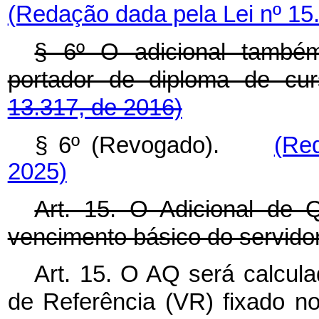
(Redação dada pela Lei nº 15
§ 6º O adicional também
portador de diploma de cur
13.317, de 2016)
§ 6º (Revogado).
(Re
2025)
Art. 15. O Adicional de Q
vencimento básico do servidor
Art. 15. O AQ será calcul
de Referência (VR) fixado n