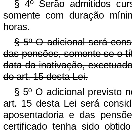
§ 4º Serão admitidos cu
somente com duração mínim
horas.
§ 5º O adicional será cons
das pensões, somente se o tít
data da inativação, excetuad
do art. 15 desta Lei.
§ 5º O adicional previsto no
art. 15 desta Lei será consi
aposentadoria e das pensõe
certificado tenha sido obt