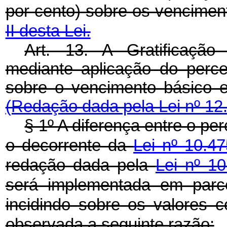
por cento) sobre os vencimen
II desta Lei.
Art. 13. A Gratificação
mediante aplicação do perc
sobre o vencimento básico 
(Redação dada pela Lei nº 12
§ 1º A diferença entre o pe
o decorrente da
Lei nº 10.4
redação dada pela
Lei nº 1
será implementada em parce
incidindo sobre os valores 
observada a seguinte razão: