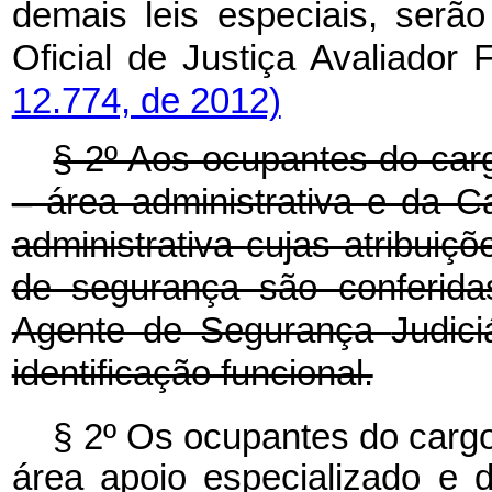
demais leis especiais, serã
Oficial de Justiça Avaliador 
12.774, de 2012)
§ 2º Aos ocupantes do carg
– área administrativa
e da Ca
administrativa
cujas atribuiç
de segurança são conferida
Agente de Segurança
Judici
identificação funcional.
§ 2º Os ocupantes do cargo 
área apoio especializado e d