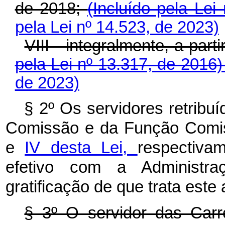
de 2018;
(Incluído pela Le
pela Lei nº 14.523, de 2023)
VIII - integralmente, a part
pela Lei nº 13.317, de 2016
de 2023)
§ 2º Os servidores retrib
Comissão e da Função Comi
e
IV desta Lei,
respectiva
efetivo com a Administra
gratificação de que trata este a
§ 3º O servidor das Car