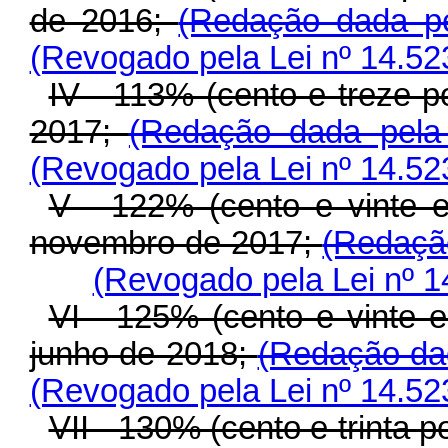
de 2016;
(Redação dada pe
(Revogado pela Lei nº 14.52
IV - 113% (cento e treze po
2017;
(Redação dada pela
(Revogado pela Lei nº 14.52
V - 122% (cento e vinte e 
novembro de 2017;
(Redação
(Revogado pela Lei nº 1
VI - 125% (cento e vinte e
junho de 2018;
(Redação dad
(Revogado pela Lei nº 14.52
VII - 130% (cento e trinta p