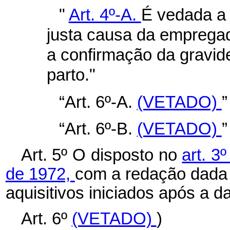
"
Art. 4º-A.
É vedada a 
justa causa da emprega
a confirmação da gravid
parto."
“Art. 6º-A.
(VETADO)
”
“Art. 6º-B.
(VETADO)
”
Art. 5º O disposto no
art. 3
de 1972,
com a redação dada p
aquisitivos iniciados após a d
Art. 6º
(VETADO)
)