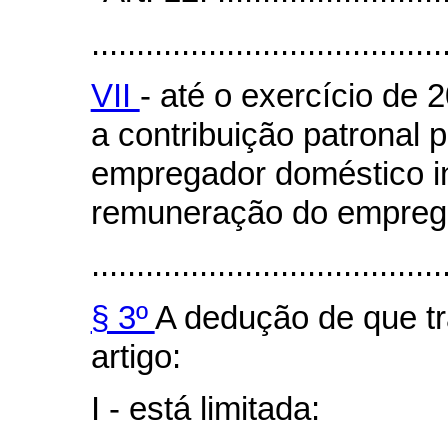
.......................................
VII
- até o exercício de 
a contribuição patronal 
empregador doméstico in
remuneração do empreg
.......................................
§ 3º
A dedução de que tr
artigo:
I - está limitada: