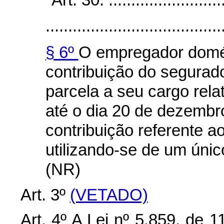
.......................................
§ 6º
O empregador domés
contribuição do segurad
parcela a seu cargo rel
até o dia 20 de dezembr
contribuição referente ao
utilizando-se de um úni
(NR)
Art. 3º
(VETADO)
Art. 4º A Lei nº 5.859, de