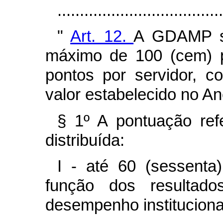
..................................
"
Art. 12.
A GDAMP se
máximo de 100 (cem) p
pontos por servidor, 
valor estabelecido no An
§ 1º A pontuação re
distribuída:
I - até 60 (sessenta
função dos resultado
desempenho instituciona