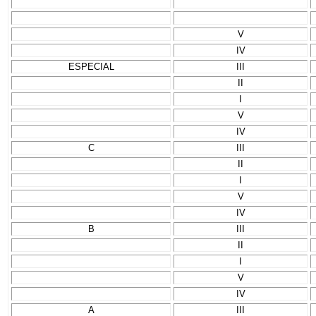
V
IV
ESPECIAL
III
II
I
V
IV
C
III
II
I
V
IV
B
III
II
I
V
IV
A
III