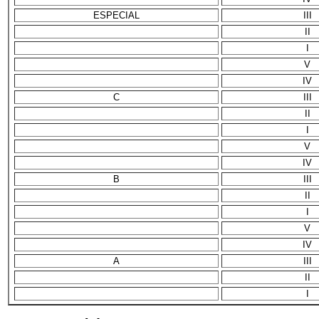
ESPECIAL
III
II
I
V
IV
C
III
II
I
V
IV
B
III
II
I
V
IV
A
III
II
I