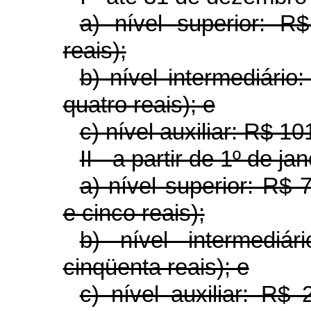
a) nível superior: R
reais);
b) nível intermediário
quatro reais); e
c) nível auxiliar: R$ 1
II - a partir de 1º de ja
a) nível superior: R$
e cinco reais);
b) nível intermediá
cinqüenta reais); e
c) nível auxiliar: R$