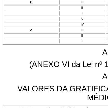
B
III
II
I
V
IV
A
III
II
I
A
(ANEXO VI da Lei nº 1
A
VALORES DA GRATIFIC
MÉDI