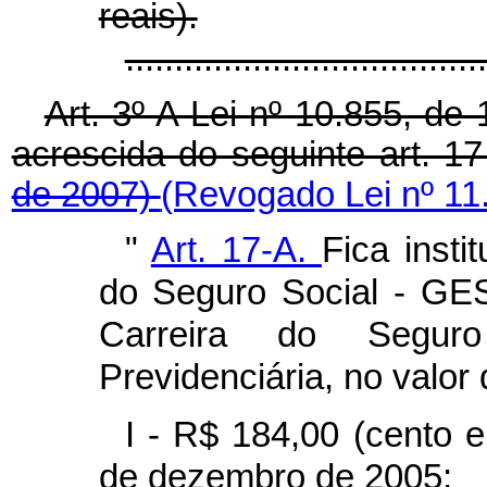
reais).
..................................
Art. 3º A Lei nº 10.855, de 
acrescida do seguinte art. 1
de 2007)
(Revogado Lei nº 11
"
Art. 17-A.
Fica insti
do Seguro Social - GES
Carreira do Segur
Previdenciária, no valor 
I - R$ 184,00 (cento e
de dezembro de 2005;