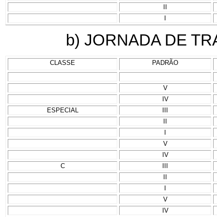
II
I
b) JORNADA DE T
CLASSE
PADRÃO
V
IV
ESPECIAL
III
II
I
V
IV
C
III
II
I
V
IV