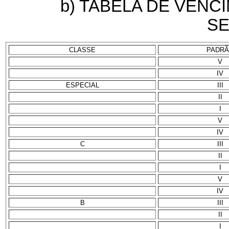
b) TABELA DE VENC
SE
CLASSE
PADR
V
IV
ESPECIAL
III
II
I
V
IV
C
III
II
I
V
IV
B
III
II
I