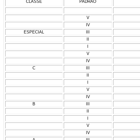
CLASSE
PADRÃO
V
IV
ESPECIAL
III
II
I
V
IV
C
III
II
I
V
IV
B
III
II
I
V
IV
A
III