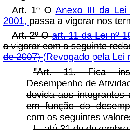
Art. 1º O
Anexo III da Le
2001,
passa a vigorar nos ter
Art. 2º O
art. 11 da Lei nº 
a vigorar com a seguinte red
de 2007)
(Revogado pela Lei 
"Art. 11. Fica ins
Desempenho de Ativida
devida aos integrantes 
em função do desempen
com os seguintes valor
I - até 31 de dezembro