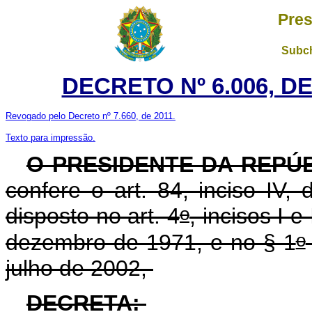
Pres
Subch
DECRETO Nº 6.006, D
Revogado pelo Decreto nº 7.660, de 2011.
Texto para impressão.
O PRESIDENTE DA REPÚ
confere o art. 84, inciso IV,
o
disposto no art. 4
, incisos I e
o
dezembro de 1971, e no § 1
julho de 2002,
DECRETA: