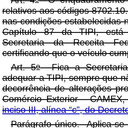
relativos aos códigos 8702.10
nas condições estabelecidas
Capítulo 87 da TIPI, está
Secretaria da Receita Fe
certificando que o veículo cum
o
Art. 5
Fica a Secretari
adequar a TIPI, sempre que nã
decorrência de alterações 
Comércio Exterior - CAMEX,
inciso III, alínea “c”, do Decret
Parágrafo único.
Aplica-se