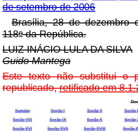
de setembro de 2006
Brasília, 28 de dezembro 
o
118
da República.
LUIZ INÁCIO LULA DA SILVA
Guido Mantega
Este texto não substitui o
republicado,
retificado em 8.1
Dow
Sumário
Seção I
Seção II
Seção I
Seção VIII
Seção IX
Seção X
Seção 
Seção XVI
Seção XVII
Seção XVIII
Seção X