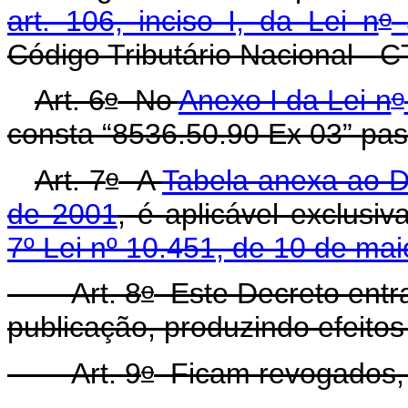
o
art. 106, inciso I, da Lei n
Código Tributário Nacional - C
o
o
Art. 6
No
Anexo I da Lei n
consta “8536.50.90 Ex 03” pass
o
Art. 7
A
Tabela anexa ao D
de 2001
, é aplicável exclusi
7º Lei nº 10.451, de 10 de ma
o
Art. 8
Este Decreto entr
publicação, produzindo efeitos 
o
Art. 9
Ficam revogados, a