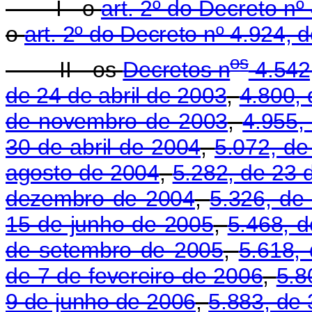
I - o
art. 2º do Decreto n
o
art. 2º do Decreto nº 4.924,
o
s
II - os
Decretos n
4.542
de 24 de abril de 2003
,
4.800,
de novembro de 2003
,
4.955,
30 de abril de 2004
,
5.072, de
agosto de 2004
,
5.282, de 23
dezembro de 2004
,
5.326, de
15 de junho de 2005
,
5.468, 
de setembro de 2005
,
5.618,
de 7 de fevereiro de 2006
,
5.8
9 de junho de 2006
,
5.883, de