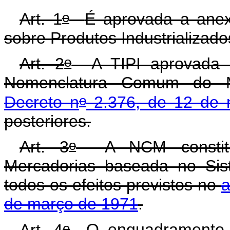
o
A
rt. 1
É aprovada a anex
sobre Produtos Industrializado
o
Art. 2
A TIPI aprovada 
Nomenclatura Comum do 
o
Decreto n
2.376, de 12 de 
posteriores.
o
Art. 3
A NCM constitui 
Mercadorias baseada no Si
todos os efeitos previstos no
a
de março de 1971
.
o
Art. 4
O enquadramento 