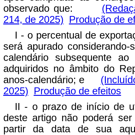
observado que:
(Redaç
214, de 2025)
Produção de ef
I - o percentual de exporta
será apurado considerando-s
calendário subsequente ao 
adquiridos no âmbito do Rep
anos-calendário; e
(Incluí
2025)
Produção de efeitos
II - o prazo de início de u
deste artigo não poderá ser
partir da data de su