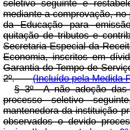
seletivo seguinte e restabe
mediante a comprovação, no p
da Educação para emissão 
quitação de tributos e contri
Secretaria Especial da Receit
Economia, inscritos em dív
Garantia do Tempo de Serviç
2º.
(Incluído pela Medida P
§ 3º A não adoção das 
processo seletivo seguint
mantenedora da instituição pr
observados o devido proces