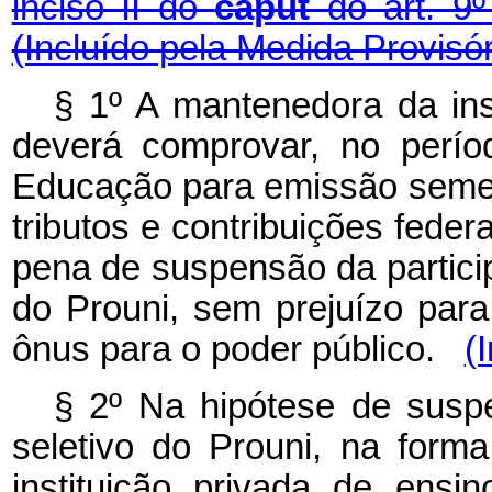
inciso II do
caput
do art. 9
(Incluído pela Medida Provisór
§ 1º A mantenedora da inst
deverá comprovar, no períod
Educação para emissão semest
tributos e contribuições fede
pena de suspensão da partici
do Prouni, sem prejuízo par
ônus para o poder público.
(
§ 2º Na hipótese de susp
seletivo do Prouni, na form
instituição privada de ensi