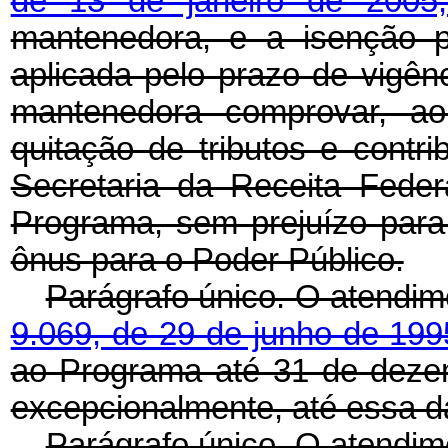
de 13 de janeiro de 200
mantenedora, e a isenção 
aplicada pelo prazo de vigê
mantenedora comprovar, ao 
quitação de tributos e contri
Secretaria da Receita Fede
Programa, sem prejuízo para
ônus para o Poder Público.
Parágrafo único. O atendim
9.069, de 29 de junho de 19
ao Programa até 31 de deze
excepcionalmente, até essa d
Parágrafo único. O atendime