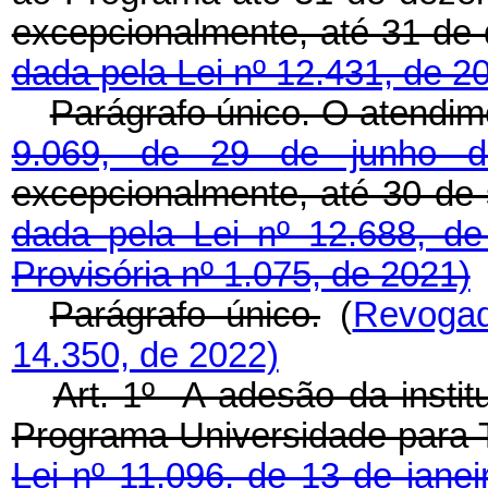
excepcionalmente, até 31
dada pela Lei nº 12.431, de 20
Parágrafo único. O atendim
9.069, de 29 de junho
excepcionalmente, até 30
dada pela Lei nº 12.688, d
Provisória nº 1.075, de 2021)
Parágrafo único.
(
Revoga
14.350, de 2022)
Art. 1º A adesão da instit
Programa Universidade para T
Lei nº 11.096, de 13 de jane