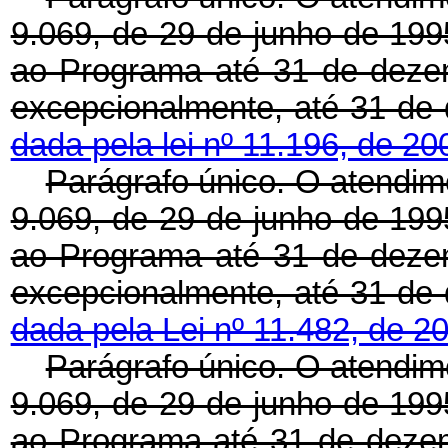
9.069, de 29 de junho de 1995
ao Programa até 31 de deze
excepcionalmente, até 31
dada pela lei nº 11.196, de 2
Parágrafo único. O atendime
9.069, de 29 de junho de 1995
ao Programa até 31 de deze
excepcionalmente, até 31
dada pela Lei nº 11.482, de 2
Parágrafo único. O atendime
9.069, de 29 de junho de 1995
ao Programa até 31 de dezem