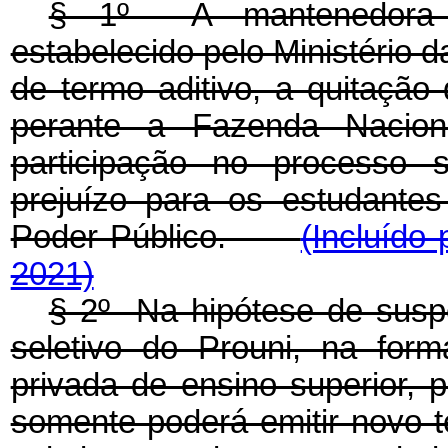
§ 1º A mantenedora d
estabelecido pelo Ministério
de termo aditivo, a quitação 
perante a Fazenda Nacio
participação no processo s
prejuízo para os estudante
Poder Público.
(Incluído
2021)
§ 2º Na hipótese de susp
seletivo do Prouni, na for
privada de ensino superior, 
somente poderá emitir novo t