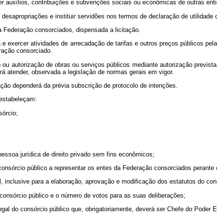
ber auxílios, contribuições e subvenções sociais ou econômicas de outras ent
 desapropriações e instituir servidões nos termos de declaração de utilidade 
 da Federação consorciados, dispensada a licitação.
e exercer atividades de arrecadação de tarifas e outros preços públicos pel
ração consorciado.
ou autorização de obras ou serviços públicos mediante autorização prevista 
á atender, observada a legislação de normas gerais em vigor.
ração dependerá da prévia subscrição de protocolo de intenções.
 estabeleçam:
sórcio;
pessoa jurídica de direito privado sem fins econômicos;
consórcio público a representar os entes da Federação consorciados perante 
inclusive para a elaboração, aprovação e modificação dos estatutos do cons
 consórcio público e o número de votos para as suas deliberações;
legal do consórcio público que, obrigatoriamente, deverá ser Chefe do Poder