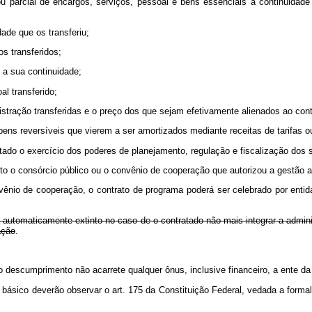
ou parcial de encargos, serviços, pessoal e bens essenciais à continuidade
dade que os transferiu;
s transferidos;
 a sua continuidade;
l transferido;
stração transferidas e o preço dos que sejam efetivamente alienados ao cont
bens reversíveis que vierem a ser amortizados mediante receitas de tarifas 
atado o exercício dos poderes de planejamento, regulação e fiscalização dos s
o o consórcio público ou o convênio de cooperação que autorizou a gestão a
vênio de cooperação, o contrato de programa poderá ser celebrado por entida
rá automaticamente extinto no caso de o contratado não mais integrar a admin
ação
.
o descumprimento não acarrete qualquer ônus, inclusive financeiro, a ente da
básico deverão observar o art. 175 da Constituição Federal, vedada a forma