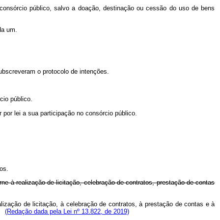
 consórcio público, salvo a doação, destinação ou cessão do uso de bens
da um.
ubscreveram o protocolo de intenções.
cio público.
 por lei a sua participação no consórcio público.
os.
rne à realização de licitação, celebração de contratos, prestação de contas
alização de licitação, à celebração de contratos, à prestação de contas e à
(Redação dada pela Lei nº 13.822, de 2019)