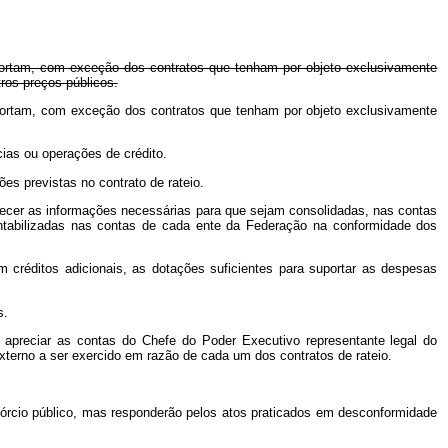
uportam, com exceção dos contratos que tenham por objeto exclusivamente
ros preços públicos.
suportam, com exceção dos contratos que tenham por objeto exclusivamente
cias ou operações de crédito.
es previstas no contrato de rateio.
necer as informações necessárias para que sejam consolidadas, nas contas
ntabilizadas nas contas de cada ente da Federação na conformidade dos
 créditos adicionais, as dotações suficientes para suportar as despesas
s.
ra apreciar as contas do Chefe do Poder Executivo representante legal do
externo a ser exercido em razão de cada um dos contratos de rateio.
órcio público, mas responderão pelos atos praticados em desconformidade