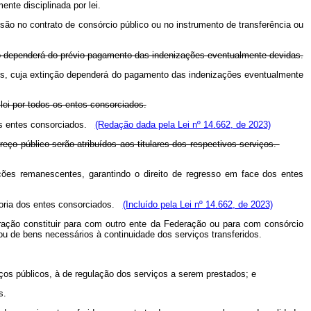
nte disciplinada por lei.
são no contrato de consórcio público ou no instrumento de transferência ou
nção dependerá do prévio pagamento das indenizações eventualmente devidas.
ratos, cuja extinção dependerá do pagamento das indenizações eventualmente
 lei por todos os entes consorciados.
s os entes consorciados.
(Redação dada pela Lei nº 14.662, de 2023)
eço público serão atribuídos aos titulares dos respectivos serviços.
ções remanescentes, garantindo o direito de regresso em face dos entes
aioria dos entes consorciados.
(Incluído pela Lei nº 14.662, de 2023)
ração constituir para com outro ente da Federação ou para com consórcio
ou de bens necessários à continuidade dos serviços transferidos.
eços públicos, à de regulação dos serviços a serem prestados; e
s.