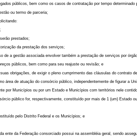
gados públicos, bem como os casos de contratação por tempo determinado pa
estão ou termo de parceria;
licitando:
;
 serão prestados;
utorização da prestação dos serviços;
so de a gestão associada envolver também a prestação de serviços por órgã
s preços públicos, bem como para seu reajuste ou revisão; e
 suas obrigações, de exigir o pleno cumprimento das cláusulas do contrato de
 como área de atuação do consórcio público, independentemente de figurar a U
nte por Municípios ou por um Estado e Municípios com territórios nele contid
órcio público for, respectivamente, constituído por mais de 1 (um) Estado ou
stituído pelo Distrito Federal e os Municípios; e
ada ente da Federação consorciado possui na assembléia geral, sendo assegu