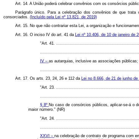
Art. 14. A União poderá celebrar convênios com os consórcios públic
Parágrafo único. Para a celebração dos convênios de que trata
consorciados.
(Incluído pela Lei nº 13.821, de 2019)
Art. 15. No que não contrariar esta Lei, a organização e funcionamen
Art. 16. O inciso IV do art. 41 da
Lei nº 10.406, de 10 de janeiro de 2
"Art. 41. ...................................................................
...............................................................................
IV –
as autarquias, inclusive as associações públicas;
.............................................................................
Art. 17. Os arts. 23, 24, 26 e 112 da
Lei no 8.666, de 21 de junho de
"Art. 23. ...................................................................
...............................................................................
§ 8º
No caso de consórcios públicos, aplicar-se-á o 
maior número." (NR)
"Art. 24. ...................................................................
...............................................................................
XXVI –
na celebração de contrato de programa com en