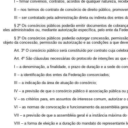
I – firmar convênios, contratos, acordos de qualquer natureza, rece
II – nos termos do contrato de consórcio de direito público, promover
III – ser contratado pela administração direta ou indireta dos entes
§ 2º Os consórcios públicos poderão emitir documentos de cobrança 
eles administrados ou, mediante autorização específica, pelo ente da Fede
§ 3º Os consórcios públicos poderão outorgar concessão, permissão 
objeto da concessão, permissão ou autorização e as condições a que dever
Art. 3º O consórcio público será constituído por contrato cuja celeb
Art. 4º São cláusulas necessárias do protocolo de intenções as que
I – a denominação, a finalidade, o prazo de duração e a sede do con
II – a identificação dos entes da Federação consorciados;
III – a indicação da área de atuação do consórcio;
IV – a previsão de que o consórcio público é associação pública ou 
V – os critérios para, em assuntos de interesse comum, autorizar o 
VI – as normas de convocação e funcionamento da assembléia geral, 
VII – a previsão de que a assembléia geral é a instância máxima do
VIII – a forma de eleição e a duração do mandato do representante 