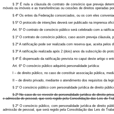
§ 3º É nula a cláusula do contrato de consórcio que preveja dete
móveis ou imóveis e as transferências ou cessões de direitos operadas por
§ 4º Os entes da Federação consorciados, ou os com eles conveniad
§ 5º O protocolo de intenções deverá ser publicado na imprensa ofici
Art. 5º O contrato de consórcio público será celebrado com a ratifica
§ 1º O contrato de consórcio público, caso assim preveja cláusula,
§ 2º A ratificação pode ser realizada com reserva que, aceita pelos 
§ 3º A ratificação realizada após 2 (dois) anos da subscrição do pr
§ 4º É dispensado da ratificação prevista no caput deste artigo o ent
Art. 6º O consórcio público adquirirá personalidade jurídica:
I – de direito público, no caso de constituir associação pública, medi
II – de direito privado, mediante o atendimento dos requisitos da legis
§ 1º O consórcio público com personalidade jurídica de direito públi
§ 2º No caso de se revestir de personalidade jurídica de direito pri
e admissão de pessoal, que será regido pela Consolidação das Leis do Tra
§ 2º O consórcio público, com personalidade jurídica de direito púb
admissão de pessoal, que será regido pela Consolidação das Leis do Traba