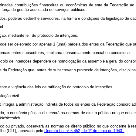
rminadas contribuições financeiras ou econômicas de ente da Federação ao
 força de gestão associada de serviços públicos.
os, poderão ceder-lhe servidores, na forma e condições da legislação de ca
al.
ção, mediante lei, do protocolo de intenções.
 pode ser celebrado por apenas 1 (uma) parcela dos entes da Federação que s
demais entes subscritores, implicará consorciamento parcial ou condicional.
otocolo de intenções dependerá de homologação da assembléia geral do consór
e da Federação que, antes de subscrever o protocolo de intenções, disciplinar
ante a vigência das leis de ratificação do protocolo de intenções;
lação civil.
co integra a administração indireta de todos os entes da Federação consorciad
vado, o consórcio público observará as normas de direito público no que conce
balho - CLT.
lico ou privado, observará as normas de direito público no que concerne à re
lho (CLT), aprovada pelo
Decreto-Lei nº 5.452, de 1º de maio de 1943.