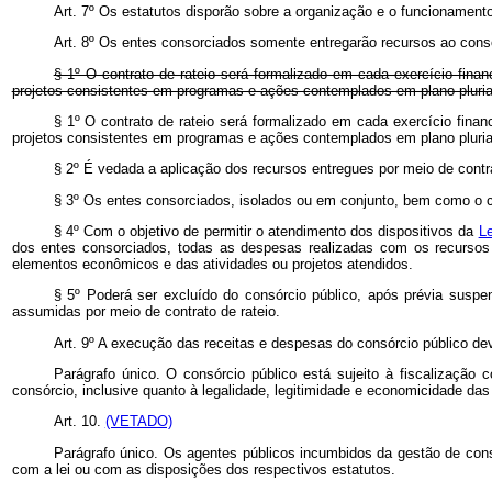
Art. 7º Os estatutos disporão sobre a organização e o funcionament
Art. 8º Os entes consorciados somente entregarão recursos ao consór
§ 1º O contrato de rateio será formalizado em cada exercício fin
projetos consistentes em programas e ações contemplados em plano plurian
§ 1º O contrato de rateio será formalizado em cada exercício fin
projetos consistentes em programas e ações contemplados em plano pluria
§ 2º É vedada a aplicação dos recursos entregues por meio de contra
§ 3º Os entes consorciados, isolados ou em conjunto, bem como o con
§ 4º Com o objetivo de permitir o atendimento dos dispositivos da
L
dos entes consorciados, todas as despesas realizadas com os recursos
elementos econômicos e das atividades ou projetos atendidos.
§ 5º Poderá ser excluído do consórcio público, após prévia suspe
assumidas por meio de contrato de rateio.
Art. 9º A execução das receitas e despesas do consórcio público dev
Parágrafo único. O consórcio público está sujeito à fiscalização 
consórcio, inclusive quanto à legalidade, legitimidade e economicidade das
Art. 10.
(VETADO)
Parágrafo único. Os agentes públicos incumbidos da gestão de con
com a lei ou com as disposições dos respectivos estatutos.