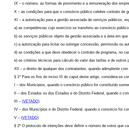
IX – o número, as formas de provimento e a remuneração dos empre
X – as condições para que o consórcio público celebre contrato de g
XI – a autorização para a gestão associada de serviços públicos, exp
a) as competências cujo exercício se transferiu ao consórcio público
b) os serviços públicos objeto da gestão associada e a área em que
c) a autorização para licitar ou outorgar concessão, permissão ou a
d) as condições a que deve obedecer o contrato de programa, no ca
e) os critérios técnicos para cálculo do valor das tarifas e de outro
XII – o direito de qualquer dos contratantes, quando adimplente com
§ 1º Para os fins do inciso III do caput deste artigo, considera-se
I – dos Municípios, quando o consórcio público for constituído some
II – dos Estados ou dos Estados e do Distrito Federal, quando o cons
III –
(VETADO)
IV – dos Municípios e do Distrito Federal, quando o consórcio for con
V –
(VETADO)
§ 2º O protocolo de intenções deve definir o número de votos que c