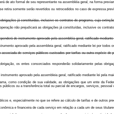
erá de ato formal de seu representante na assembléia geral, na forma previame
e retira somente serão revertidos ou retrocedidos no caso de expressa previ
as obrigações já constituídas, inclusive os contratos de programa, cuja exti
cooperação não prejudicará as obrigações já constituídas, inclusive os cont
dependerá de instrumento aprovado pela assembléia geral, ratificado mediante
nstrumento aprovado pela assembleia geral, ratificado mediante lei por todo
 associada de serviços públicos custeados por tarifas ou outra espécie de pr
obrigação, os entes consorciados responderão solidariamente pelas obriga
e instrumento aprovado pela assembleia geral, ratificado mediante lei pela m
ograma, como condição de sua validade, as obrigações que um ente da Fede
públicos ou a transferência total ou parcial de encargos, serviços, pessoal 
licos e, especialmente no que se refere ao cálculo de tarifas e de outros pr
conômica e financeira de cada serviço em relação a cada um de seus titulare