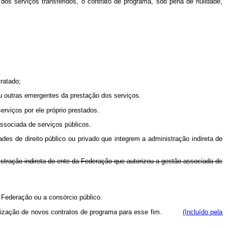
 dos serviços transferidos, o contrato de programa, sob pena de nulidade,
ratado;
ou outras emergentes da prestação dos serviços.
erviços por ele próprio prestados.
ssociada de serviços públicos.
des de direito público ou privado que integrem a administração indireta de
istração indireta do ente da Federação que autorizou a gestão associada de
 Federação ou a consórcio público.
lização de novos contratos de programa para esse fim.
(Incluído pela