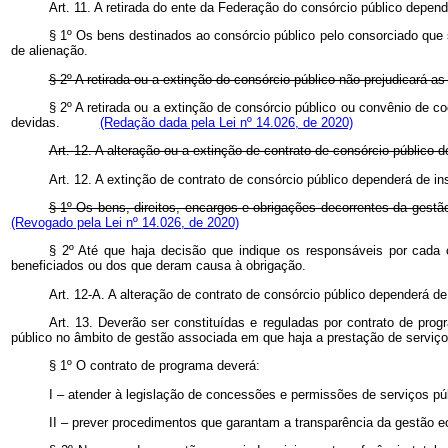
Art. 11. A retirada do ente da Federação do consórcio público depend
§ 1º Os bens destinados ao consórcio público pelo consorciado que s
de alienação.
§ 2º A retirada ou a extinção do consórcio público não prejudicará 
§ 2º A retirada ou a extinção de consórcio público ou convênio de 
devidas.
(Redação dada pela Lei
nº 14.026, de 2020)
Art. 12. A alteração ou a extinção de contrato de consórcio público 
Art. 12. A extinção de contrato de consórcio público dependerá de i
§ 1º Os bens, direitos, encargos e obrigações decorrentes da gestão
(Revogado pela Lei nº 14.026, de 2020)
§ 2º Até que haja decisão que indique os responsáveis por cada 
beneficiados ou dos que deram causa à obrigação.
Art. 12-A. A alteração de contrato de consórcio público dependerá d
Art. 13. Deverão ser constituídas e reguladas por contrato de pr
público no âmbito de gestão associada em que haja a prestação de serviços 
§ 1º O contrato de programa deverá:
I – atender à legislação de concessões e permissões de serviços púb
II – prever procedimentos que garantam a transparência da gestão e