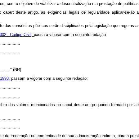
os, com o objetivo de viabilizar a descentralização e a prestação de polític
 o
caput
deste artigo, as exigências legais de regularidade aplicar-se-ão 
to dos consórcios públicos serão disciplinados pela legislação que rege as a
002 - Código Civil,
passa a vigorar com a seguinte redação:
................
.................
..........." (NR)
 1993,
passam a vigorar com a seguinte redação:
................
.................
dobro dos valores mencionados no caput deste artigo quando formado por até
................
.................
te da Federação ou com entidade de sua administração indireta, para a pres