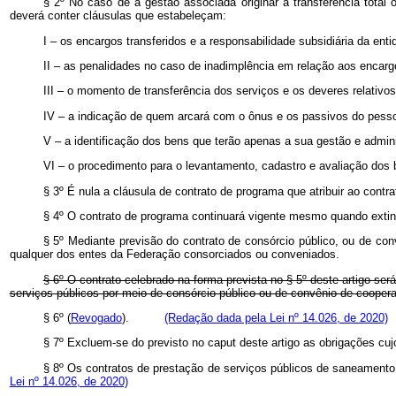
§ 2º No caso de a gestão associada originar a transferência total 
deverá conter cláusulas que estabeleçam:
I – os encargos transferidos e a responsabilidade subsidiária da enti
II – as penalidades no caso de inadimplência em relação aos encargo
III – o momento de transferência dos serviços e os deveres relativos
IV – a indicação de quem arcará com o ônus e os passivos do pessoa
V – a identificação dos bens que terão apenas a sua gestão e admini
VI – o procedimento para o levantamento, cadastro e avaliação dos 
§ 3º É nula a cláusula de contrato de programa que atribuir ao contr
§ 4º O contrato de programa continuará vigente mesmo quando extint
§ 5º Mediante previsão do contrato de consórcio público, ou de con
qualquer dos entes da Federação consorciados ou conveniados.
§ 6º O contrato celebrado na forma prevista no § 5º deste artigo se
serviços públicos por meio de consórcio público ou de convênio de cooper
§ 6º (
Revogado
).
(Redação dada pela Lei
nº 14.026, de 2020)
§ 7º Excluem-se do previsto no caput deste artigo as obrigações cuj
§ 8º Os contratos de prestação de serviços públicos de saneamento 
Lei
nº 14.026, de 2020)