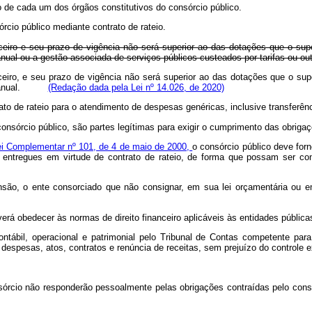
o de cada um dos órgãos constitutivos do consórcio público.
cio público mediante contrato de rateio.
anceiro e seu prazo de vigência não será superior ao das dotações que o s
ual ou a gestão associada de serviços públicos custeados por tarifas ou out
anceiro, e seu prazo de vigência não será superior ao das dotações que o 
nual.
(Redação dada pela Lei
nº 14.026, de 2020)
to de rateio para o atendimento de despesas genéricas, inclusive transferên
sórcio público, são partes legítimas para exigir o cumprimento das obrigaçõ
ei Complementar nº 101, de 4 de maio de 2000,
o consórcio público deve for
 entregues em virtude de contrato de rateio, de forma que possam ser co
nsão, o ente consorciado que não consignar, em sua lei orçamentária ou em
erá obedecer às normas de direito financeiro aplicáveis às entidades pública
contábil, operacional e patrimonial pelo Tribunal de Contas competente pa
 despesas, atos, contratos e renúncia de receitas, sem prejuízo do controle 
sórcio não responderão pessoalmente pelas obrigações contraídas pelo cons