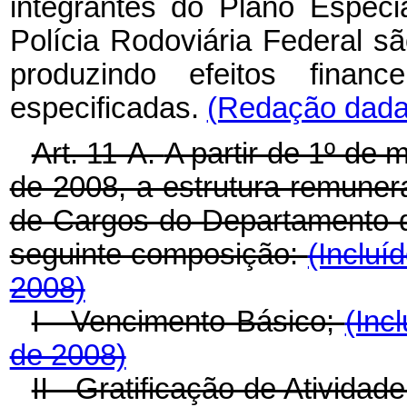
integrantes do Plano Espec
Polícia Rodoviária Federal s
produzindo efeitos finan
especificadas.
(Redação dada 
Art. 11-A.
A partir de 1º de
de 2008, a estrutura remunera
de Cargos do Departamento de
seguinte composição:
(Incluí
2008)
I - Vencimento Básico;
(Inc
de 2008)
II - Gratificação de Ativida