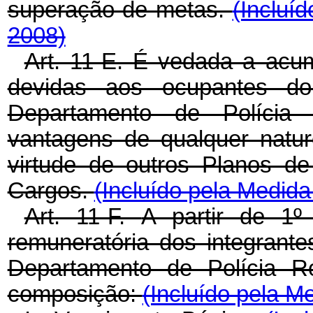
superação de metas.
(Incluí
2008)
Art. 11-E.
É vedada a acum
devidas aos ocupantes d
Departamento de Polícia 
vantagens de qualquer natu
virtude de outros Planos de
Cargos.
(Incluído pela Medida
Art. 11-F.
A partir de 1º
remuneratória dos integrant
Departamento de Polícia Ro
composição:
(Incluído pela M