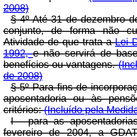
2008)
§ 4º Até 31 de dezembro 
conjunto, de forma não cu
Atividade de que trata a
Lei 
1992,
e não servirá de base
benefícios ou vantagens.
(Inc
de 2008)
§ 5º Para fins de incorpo
aposentadoria ou às pensõ
critérios:
(Incluído pela Medid
I - para as aposentadoria
fevereiro de 2004, a GD