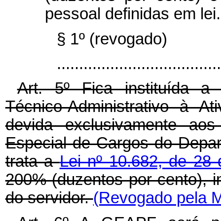
pessoal definidas em lei.
§ 1º (revogado)
...................................
Art. 5º Fica instituída a
Técnico-Administrativo à At
devida exclusivamente aos 
Especial de Cargos do Depar
trata a
Lei nº 10.682, de 28
200% (duzentos por cento), i
do servidor.
(Revogado pela M