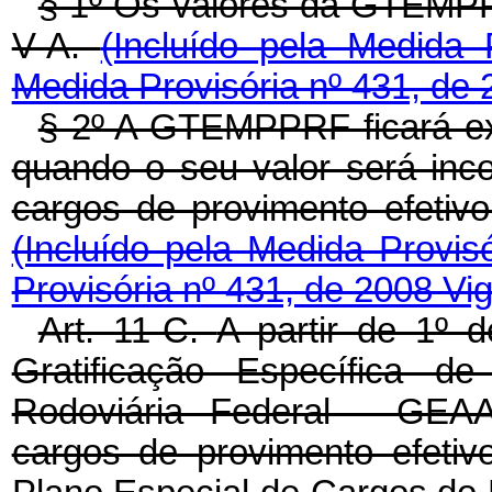
§ 1º Os valores da GTEMPP
V-A.
(Incluído pela Medida
Medida Provisória nº 431, de 
§ 2º A GTEMPPRF ficará ex
quando o seu valor será inc
cargos de provimento efetivo 
(Incluído pela Medida Provis
Provisória nº 431, de 2008 Vi
Art. 11-C.
A partir de 1º d
Gratificação Específica de
Rodoviária Federal - GEA
cargos de provimento efetivo