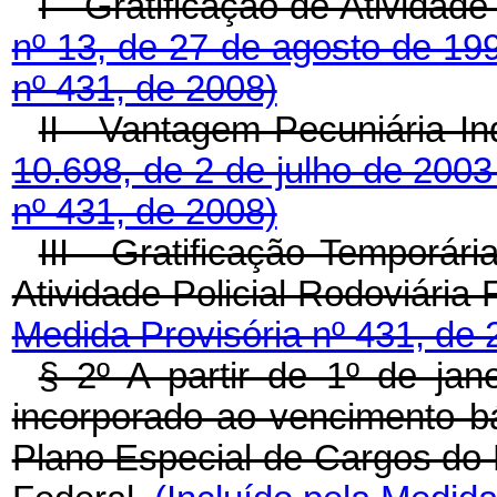
I - Gratificação de Atividad
nº 13, de 27 de agosto de 19
nº 431, de 2008)
II - Vantagem Pecuniária In
10.698, de 2 de julho de 2003
nº 431, de 2008)
III - Gratificação Temporár
Atividade Policial Rodoviári
Medida Provisória nº 431, de 
§ 2º A partir de 1º de jan
incorporado ao vencimento bá
Plano Especial de Cargos do 