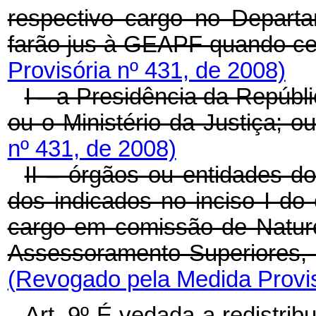
respectivo cargo no Depart
farão jus à GEAPF quando ce
Provisória nº 431, de 2008)
I – a Presidência da Repúbl
ou o Ministério da Justiça; o
nº 431, de 2008)
II – órgãos ou entidades do
dos indicados no inciso I do 
cargo em comissão de Natur
Assessoramento Superiores,
(Revogado pela Medida Provis
Art. 9º É vedada a redistrib