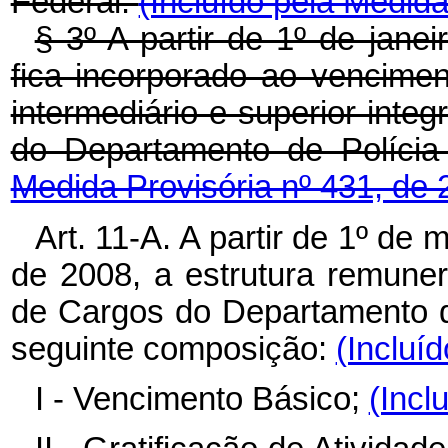
Federal.
(Incluído pela Medida
§ 3º A partir de 1º de jan
fica incorporado ao vencimen
intermediário e superior inte
do Departamento de Polícia
Medida Provisória nº 431, de 
Art. 11-A. A partir de 1º d
de 2008, a estrutura remuner
de Cargos do Departamento de
seguinte composição:
(Incluí
I - Vencimento Básico;
(Incl