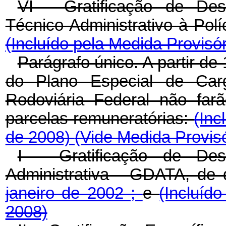
VI - Gratificação de De
Técnico-Administrativo à Pol
(Incluído pela Medida Provisór
Parágrafo único. A partir de
do Plano Especial de Car
Rodoviária Federal não far
parcelas remuneratórias:
(Inc
de 2008)
(Vide Medida Provisó
I - Gratificação de De
Administrativa - GDATA, de 
janeiro de 2002 ;
e
(Incluíd
2008)