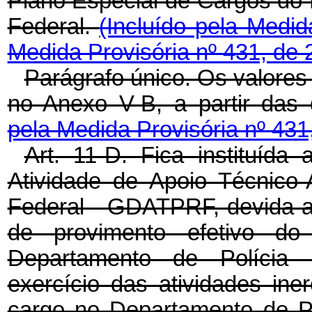
Plano Especial de Cargos do 
Federal.
(Incluído pela Medi
Medida Provisória nº 431, de 
Parágrafo único. Os valore
no Anexo V-B, a partir das 
pela Medida Provisória nº 431
Art. 11-D.
Fica instituída
Atividade de Apoio Técnico-A
Federal - GDATPRF, devida a
de provimento efetivo d
Departamento de Polícia 
exercício das atividades ine
cargo no Departamento de Po