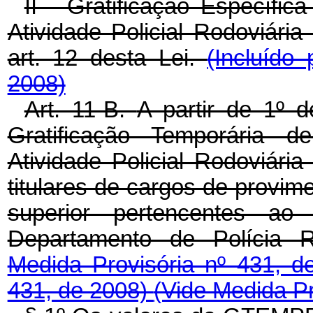
II - Gratificação Específic
Atividade Policial Rodoviári
art. 12 desta Lei.
(Incluído
2008)
Art. 11-B.
A partir de 1º d
Gratificação Temporária de
Atividade Policial Rodoviár
titulares de cargos de provime
superior pertencentes a
Departamento de Polícia R
Medida Provisória nº 431, 
431, de 2008)
(Vide Medida Pr