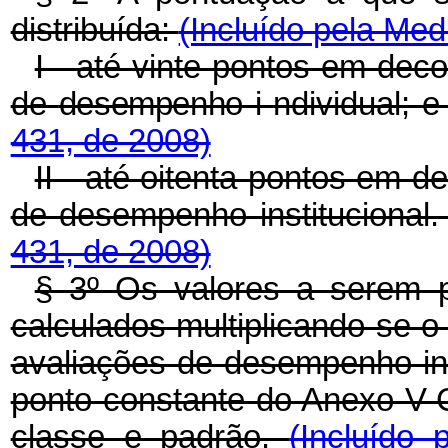
distribuída:
(Incluído pela Med
I - até vinte pontos em dec
de
desempenho i
ndividual; 
431, de 2008)
II - até oitenta pontos em d
de desempenho institucional
431, de 2008)
§ 3º Os valores a serem 
calculados multiplicando-se o
avaliações de desempenho inst
ponto constante do Anexo V-C
classe e padrão.
(Incluído 