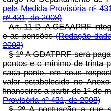
pela Medida Provisória nº 43
nº 431, de 2008)
Art. 11-D. A GEAAPRF integ
e as pensões
(Redação dada 
2008)
§ 1º A GDATPRF será paga 
pontos e o mínimo de trinta 
cada ponto, em seus respect
valor estabelecido no Anexo
financeiros a partir de 1º de
Provisória nº 431, de 2008)
§ 2º A pontuação a que 