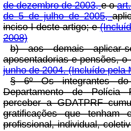
de dezembro de 2003,
e o
art
de 5 de julho de 2005,
apli
inciso I deste artigo; e
(Incluí
2008)
b) aos demais aplicar-
aposentadorias e pensões, o
junho de 2004.
(Incluído pela
§ 6º Os integrantes do
Departamento de Polícia 
perceber a GDATPRF cumula
gratificações que tenham
profissional, individual, colet