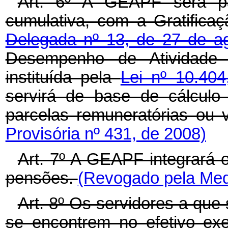
Art. 6º A GEAPF será p
cumulativa, com a Gratifica
Delegada nº 13, de 27 de a
Desempenho de Atividade T
instituída pela
Lei nº 10.40
servirá de base de cálculo 
parcelas remuneratórias ou
Provisória nº 431, de 2008)
Art. 7º A GEAPF integrará 
pensões.
(Revogado pela Medi
Art. 8º Os servidores a que 
se encontrem no efetivo exe