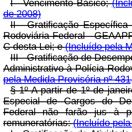
I - Vencimento Básico;
(Inc
de 2008)
II - Gratificação Específica
Rodoviária Federal - GEAAPRF
C desta Lei; e
(Incluído pela 
III - Gratificação de Desem
Administrativo à Polícia Rod
pela Medida Provisória nº 431
§ 1º A partir de 1º de jane
Especial de Cargos do Dep
Federal não farão jus à p
remuneratórias:
(Incluído pel