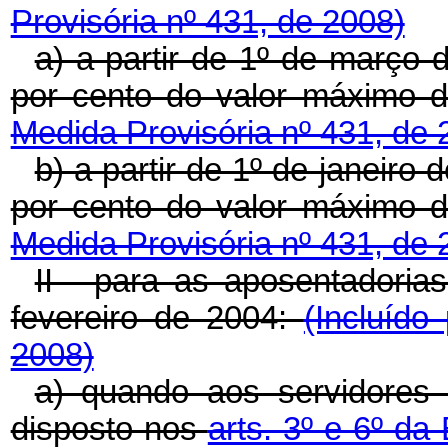
Provisória nº 431, de 2008)
a) a partir de 1º de março
por cento do valor máximo d
Medida Provisória nº 431, de 
b) a partir de 1º de janeiro
por cento do valor máximo d
Medida Provisória nº 431, de 
II - para as aposentadoria
fevereiro de 2004:
(Incluído
2008)
a) quando aos servidores 
disposto nos
arts. 3º e 6º da