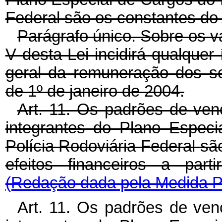
Federal são os constantes do
Parágrafo único. Sobre os v
V desta Lei incidirá qualquer 
geral da remuneração dos ser
de 1º de janeiro de 2004.
Art. 11. Os padrões de ven
integrantes do Plano Espec
Polícia Rodoviária Federal sã
efeitos financeiros a part
(Redação dada pela Medida Pr
Art. 11. Os padrões de ven