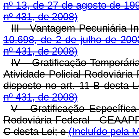
nº 13, de 27 de agosto de 19
nº 431, de 2008)
III - Vantagem Pecuniária In
10.698, de 2 de julho de 200
nº 431, de 2008)
IV - Gratificação Temporári
Atividade Policial Rodoviár
disposto no art. 11-B desta L
nº 431, de 2008)
V - Gratificação Específica
Rodoviária Federal - GEAAPRF
C desta Lei; e
(Incluído pela 