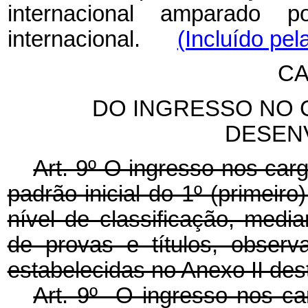
internacional amparado 
internacional.
(Incluído pel
CA
DO INGRESSO NO 
DESEN
Art. 9º O ingresso nos car
padrão inicial do 1º (primeiro
nível de classificação, medi
de provas e títulos, observ
estabelecidas no Anexo II dest
Art. 9º O ingresso nos ca