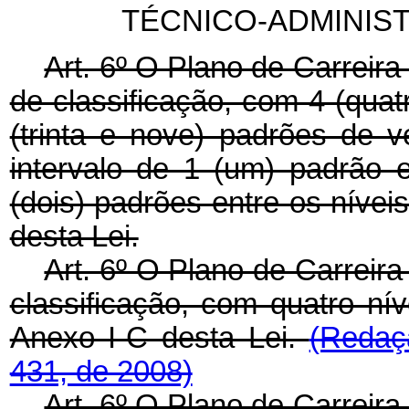
TÉCNICO-ADMINIS
Art. 6º O Plano de Carreira
de classificação, com 4 (quat
(trinta e nove) padrões de 
intervalo de 1 (um) padrão 
(dois) padrões entre os nívei
desta Lei.
Art. 6º O Plano de Carreira
classificação, com quatro ní
Anexo I-C desta Lei.
(Redaç
431, de 2008)
Art. 6º O Plano de Carreira