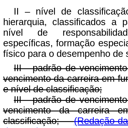
II – nível de classifica
hierarquia, classificados a p
nível de responsabilidad
específicas, formação especia
físico para o desempenho de s
III - padrão de venciment
vencimento da carreira em fu
e nível de classificação;
III - padrão de vencimento
vencimento da carreira 
classificação;
(Redação dad