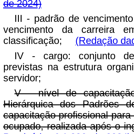
de 2024)
III - padrão de vencimento
vencimento da carreira 
classificação;
(Redação dad
IV - cargo: conjunto de
previstas na estrutura orga
servidor;
V - nível de capacitaçã
Hierárquica dos Padrões d
capacitação profissional para
ocupado, realizada após o 