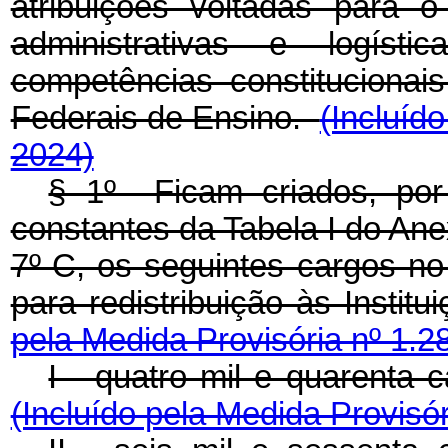
atribuições voltadas para o
administrativas e logíst
competências constitucionais
Federais de Ensino.
(Incluíd
2024)
§ 1º Ficam criados, por
constantes da Tabela I do Anex
7º-C, os seguintes cargos no
para redistribuição às Insti
pela Medida Provisória nº 1.2
I - quatro mil e quarenta
(Incluído pela Medida Provisór