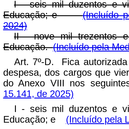
I - seis mil duzentos e 
Educação; e
(Incluído 
2024)
II - nove mil trezentos 
Educação.
(Incluído pela Med
Art. 7º-D. Fica autorizad
despesa, dos cargos que vier
do Anexo VIII nos seguinte
15.141, de 2025)
I - seis mil duzentos e 
Educação; e
(Incluído pela 