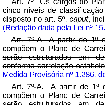
Art. 7º Os cargos do Pla
cinco níveis de classificaç
disposto no art. 5º,
caput
, inc
(Redação dada pela Lei nº 15
Art. 7º-A A partir de 1º 
compõem o Plano de Carreir
serão estruturados em de
conforme correlação estabe
Medida Provisória nº 1.286, d
Art. 7º-A. A partir de 1º
compõem o Plano de Carreir
serão estruturados em de