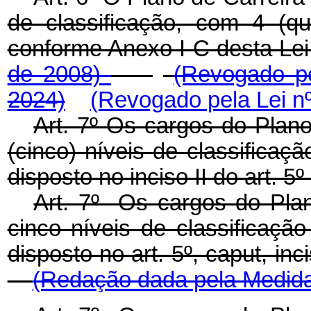
de classificação, com 4 (qu
conforme Anexo I-C desta Le
de 2008)
(Revogado pe
2024)
(Revogado pela Lei nº
Art. 7º Os cargos do Plan
(cinco) níveis de classificaç
disposto no inciso II do art. 5º
Art. 7º Os cargos do Pla
cinco níveis de classificaç
disposto no art. 5º, caput, in
(Redação dada pela Medida 