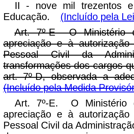
II - nove mil trezentos 
Educação.
(Incluído pela Le
Art. 7º-E O Ministério
apreciação e à autorização
Pessoal Civil da Admin
transformações dos cargos qu
art. 7º-D, observada a ade
(Incluído pela Medida Provisór
Art. 7º-E. O Ministéri
apreciação e à autorização
Pessoal Civil da Administraçã