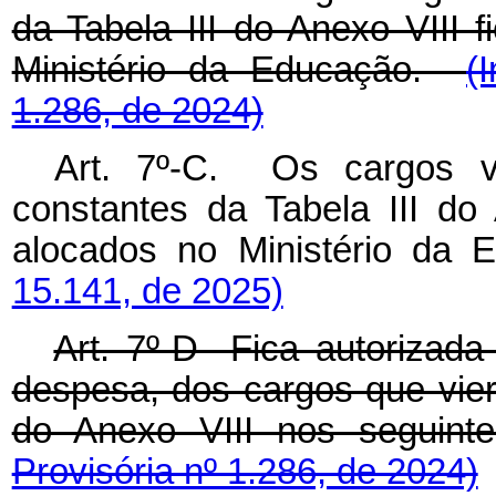
da Tabela III do Anexo VIII 
Ministério da Educação.
(
1.286, de 2024)
Art. 7º-C. Os cargos 
constantes da Tabela III do 
alocados no Ministério da 
15.141, de 2025)
Art. 7º-D Fica autorizad
despesa, dos cargos que vier
do Anexo VIII nos seguin
Provisória nº 1.286, de 2024)