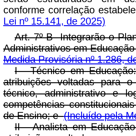
conforme correlação estabe
Lei nº 15.141, de 2025)
Art. 7º-B Integrarão o Pla
Administrativos em Educação
Medida Provisória nº 1.286, d
I - Técnico em Educação:
atribuições voltadas para o
técnico, administrativo e l
competências constitucionais
de Ensino; e
(Incluído pela M
II - Analista em Educação