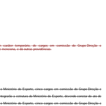
m caráter temporário, de cargos em comissão do Grupo-Direção e
 menciona, e dá outras providências.
 o Ministério do Esporte, cinco cargos em comissão do Grupo-Direção e
egrarão a estrutura do Ministério do Esporte, devendo constar do ato de
 o Ministério do Esporte, cinco cargos em comissão do Grupo-Direção e