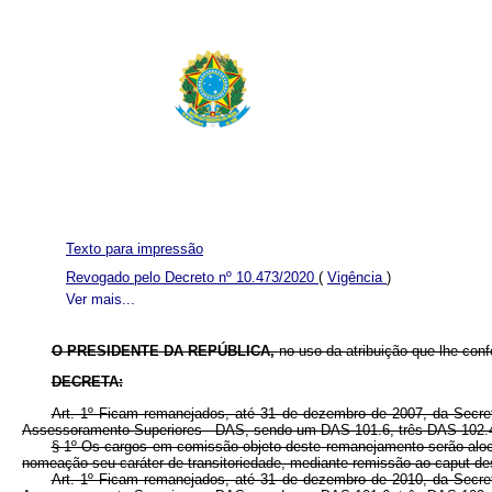
Texto para impressão
Revogado pelo Decreto nº 10.473/2020
(
Vigência
)
Ver mais...
O PRESIDENTE DA REPÚBLICA,
no uso da atribuição que lhe confe
DECRETA:
Art. 1º Ficam remanejados, até 31 de dezembro de 2007, da Secret
Assessoramento Superiores - DAS, sendo um DAS 101.6, três DAS 102.
§ 1º Os cargos em comissão objeto deste remanejamento serão aloca
nomeação seu caráter de transitoriedade, mediante remissão ao caput des
Art. 1º Ficam remanejados, até 31 de dezembro de 2010, da Secret