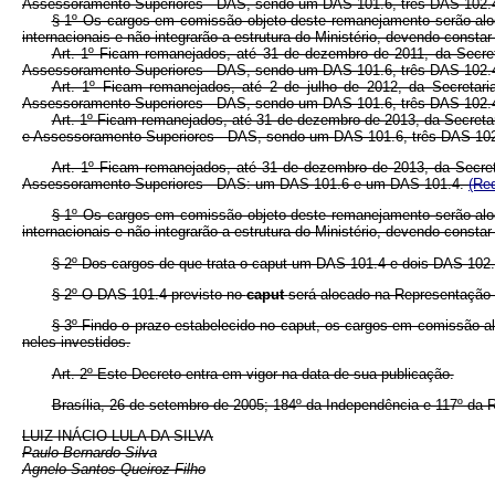
Assessoramento Superiores - DAS, sendo um DAS 101.6, três DAS 102
§ 1º Os cargos em comissão objeto deste remanejamento serão aloc
internacionais e não integrarão a estrutura do Ministério, devendo const
Art. 1º Ficam remanejados, até 31 de dezembro de 2011, da Secret
Assessoramento Superiores - DAS, sendo um DAS 101.6, três DAS 102
Art. 1º
Ficam remanejados, até 2 de julho de 2012, da Secretari
Assessoramento Superiores - DAS, sendo um DAS 101.6, três DAS 102
Art. 1º Ficam remanejados, até 31 de dezembro de 2013, da Secreta
e Assessoramento Superiores - DAS, sendo um DAS 101.6, três DAS 10
Art. 1º Ficam remanejados, até 31 de dezembro de 2013, da Secret
Assessoramento Superiores - DAS: um DAS 101.6 e um DAS 101.4.
(Re
§ 1º Os cargos em comissão objeto deste remanejamento serão aloc
internacionais e não integrarão a estrutura do Ministério, devendo const
§ 2º Dos cargos de que trata o caput um DAS 101.4 e dois DAS 102.4
§ 2º O DAS 101.4 previsto no
caput
será alocado na Representação d
§ 3º Findo o prazo estabelecido no caput, os cargos em comissão al
neles investidos.
Art. 2º Este Decreto entra em vigor na data de sua publicação.
Brasília, 26 de setembro de 2005; 184º da Independência e 117º da R
LUIZ INÁCIO LULA DA SILVA
Paulo Bernardo Silva
Agnelo Santos Queiroz Filho