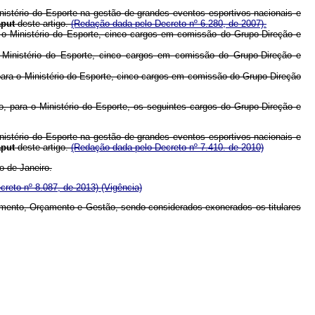
stério do Esporte na gestão de grandes eventos esportivos nacionais e
aput
deste artigo.
(Redação dada pelo Decreto nº 6.280, de 2007).
 o Ministério do Esporte, cinco cargos em comissão do Grupo-Direção e
 Ministério do Esporte, cinco cargos em comissão do Grupo-Direção e
para o Ministério do Esporte, cinco cargos em comissão do Grupo-Direção
, para o Ministério do Esporte, os seguintes cargos do Grupo-Direção e
stério do Esporte na gestão de grandes eventos esportivos nacionais e
aput
deste artigo.
(Redação dada pelo Decreto nº 7.410. de 2010)
o de Janeiro.
creto nº 8.087, de 2013)
(Vigência)
ejamento, Orçamento e Gestão, sendo considerados exonerados os titulares