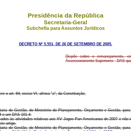
Presidência da República
Secretaria-Geral
Subchefia para Assuntos Jurídicos
DECRETO Nº 5.551, DE 26 DE SETEMBRO DE 2005.
Dispõe sobre o remanejamento, e
Assessoramento Superiores - DAS que
re o art. 84, inciso VI, alínea "a", da Constituição,
aria de Gestão, do Ministério do Planejamento, Orçamento e Gestão, para
4 e um DAS 101.4.
dos às atividades relativas aos XV Jogos Pan-Americanos de 2007 e não int
te artigo.
aria de Gestão, do Ministério do Planejamento, Orçamento e Gestão, para