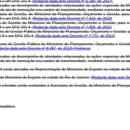
.4 e um DAS 101.4.
(Redação dada pelo Decreto nº 6.280, de 2007).
ados ao desempenho de atividades relacionadas às ações especiais do Mini
ar do ato de nomeação seu caráter de transitoriedade, mediante remissão ao
c
aria de Gestão, do Ministério do Planejamento, Orçamento e Gestão, para
.4 e um DAS 101.4.
(Redação dada pelo Decreto nº 7.410. de 2010)
a de Gestão do Ministério do Planejamento, Orçamento e Gestão, para o
.4 e um DAS 101.4.
(Redação dada pelo Decreto nº 7.659. de 2011)
ria de Gestão Pública do Ministério do Planejamento, Orçamento e Gestão, 
2.4 e um DAS 101.4.
(Redação dado pelo Decreto nº 7.771, de 2012)
aria de Gestão Pública do Ministério do Planejamento, Orçamento e Gestão
dação dada pelo Decreto nº 8.087, de 2013)
(Vigência)
ados ao desempenho de atividades relacionadas às ações especiais do Mini
ar do ato de nomeação seu caráter de transitoriedade, mediante remissão ao
c
 serão alocados na Representação do Ministério do Esporte na cidade do Ri
o Ministério do Esporte na cidade do Rio de Janeiro.
(Redação dada pelo De
i referidos serão restituídos à Secretaria de Gestão, do Ministério do Plan
epública.