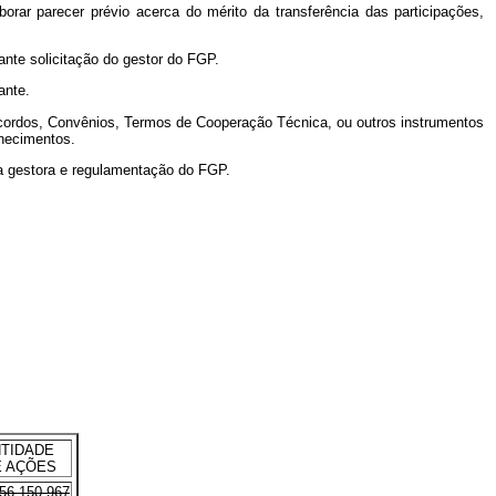
rar parecer prévio acerca do mérito da transferência das participações,
ante solicitação do gestor do FGP.
ante.
Acordos, Convênios, Termos de Cooperação Técnica, ou outros instrumentos
nhecimentos.
ra gestora e regulamentação do FGP.
TIDADE
DE AÇÕES
56.150.967