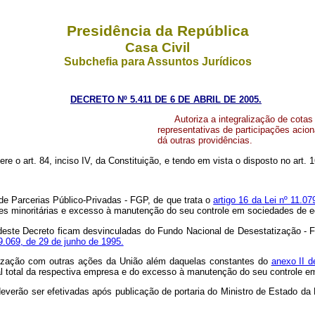
Presidência da República
Casa Civil
Subchefia para Assuntos Jurídicos
DECRETO Nº 5.411 DE 6 DE ABRIL DE 2005.
Autoriza a integralização de cota
representativas de participações aci
dá outras providências.
ere o art. 84, inciso IV, da Constituição, e tendo em vista o disposto no art.
 de Parcerias Público-Privadas - FGP, de que trata o
artigo 16 da Lei nº 11.
ões minoritárias e excesso à manutenção do seu controle em sociedades de 
I deste Decreto ficam desvinculadas do Fundo Nacional de Desestatização - 
 9.069, de 29 de junho de 1995.
egralização com outras ações da União além daquelas constantes do
anexo II d
pital total da respectiva empresa e do excesso à manutenção do seu controle
º deverão ser efetivadas após publicação de portaria do Ministro de Estado d