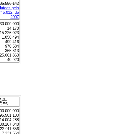
35.596.142
luídos pelo
º 6.012, de
2007
30.000.000
14.178
15.226.023
1.850.494
499.416
970.584
365.813
25.061.863
40.920
ADE
ÇÕES
00.000.000
95.501.100
14.004.288
38.267.848
22.911.656
7.231.564