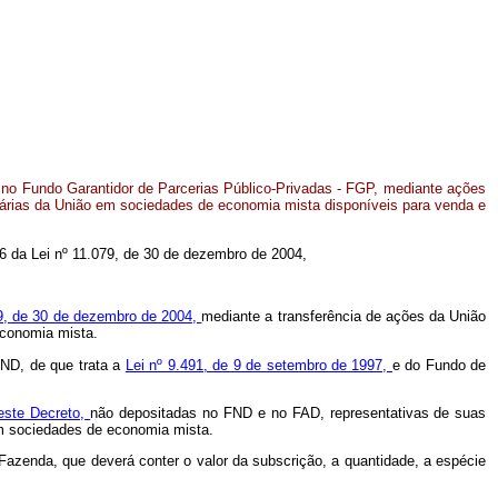
s no Fundo Garantidor de Parcerias Público-Privadas - FGP, mediante ações
onárias da União em sociedades de economia mista disponíveis para venda e
 16 da Lei nº 11.079, de 30 de dezembro de 2004,
079, de 30 de dezembro de 2004,
mediante a transferência de ações da União
economia mista.
FND, de que trata a
Lei nº 9.491, de 9 de setembro de 1997,
e do Fundo de
este Decreto,
não depositadas no FND e no FAD, representativas de suas
 em sociedades de economia mista.
a Fazenda, que deverá conter o valor da subscrição, a quantidade, a espécie