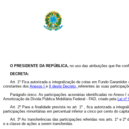
O PRESIDENTE DA REPÚBLICA,
no uso das atribuições que lhe conf
DECRETA:
Art. 1º Fica autorizada a integralização de cotas em Fundo Garantidor
constantes dos
Anexos I
e
II deste Decreto,
referentes às suas participaç
Parágrafo único. As participações acionárias identificadas no Anexo 
Amortização da Dívida Pública Mobiliária Federal - FAD, criado pela
Lei nº
Art. 2º Para a finalidade prevista no art. 1º , fica autorizada a int
participações minoritárias em percentual inferior a cinco por cento do ca
Art. 3º As transferências das participações referidas nos arts. 1º e 2
e a classe de ações a serem transferidas.