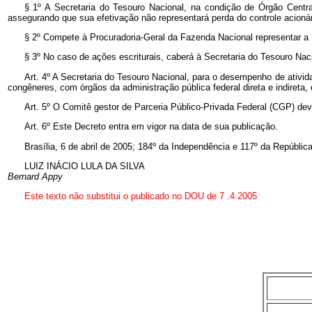
§ 1º A Secretaria do Tesouro Nacional, na condição de Órgão Centra
assegurando que sua efetivação não representará perda do controle acionár
§ 2º Compete à Procuradoria-Geral da Fazenda Nacional representar a U
§ 3º No caso de ações escriturais, caberá à Secretaria do Tesouro Nacio
Art. 4º A Secretaria do Tesouro Nacional, para o desempenho de ativ
congêneres, com órgãos da administração pública federal direta e indireta,
Art. 5º O Comitê gestor de Parceria Público-Privada Federal (CGP) dev
Art. 6º Este Decreto entra em vigor na data de sua publicação.
Brasília, 6 de abril de 2005; 184º da Independência e 117º da República
LUIZ INÁCIO LULA DA SILVA
Bernard Appy
Este texto não substitui o publicado no DOU de
7
.4.2005