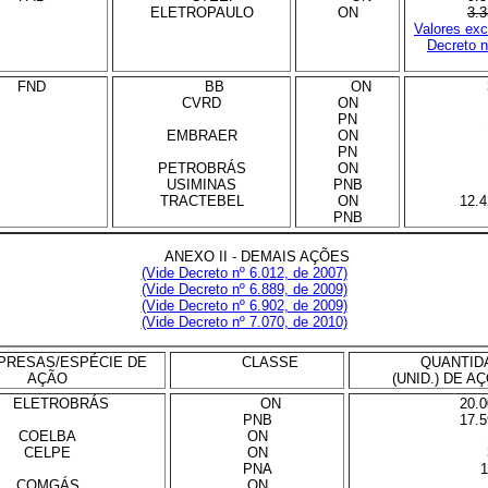
ELETROPAULO
ON
3.3
Valores exc
Decreto n
FND
BB
ON
CVRD
ON
PN
EMBRAER
ON
PN
PETROBRÁS
ON
USIMINAS
PNB
TRACTEBEL
ON
12.4
PNB
ANEXO II - DEMAIS AÇÕES
(Vide Decreto nº 6.012, de 2007)
(Vide Decreto nº 6.889, de 2009)
(Vide Decreto nº 6.902, de 2009)
(Vide Decreto nº 7.070, de 2010)
PRESAS/ESPÉCIE DE
CLASSE
QUANTID
AÇÃO
(UNID.) DE A
ELETROBRÁS
ON
20.0
PNB
17.5
COELBA
ON
CELPE
ON
PNA
1
COMGÁS
ON