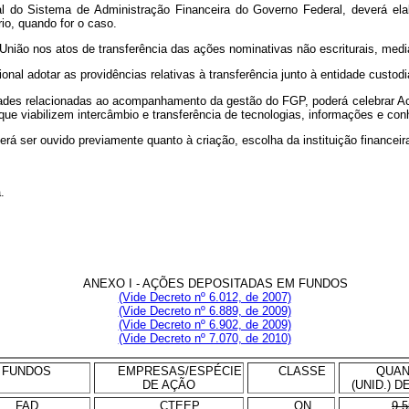
l do Sistema de Administração Financeira do Governo Federal, deverá elabo
io, quando for o caso.
nião nos atos de transferência das ações nominativas não escriturais, medi
nal adotar as providências relativas à transferência junto à entidade custodi
idades relacionadas ao acompanhamento da gestão do FGP, poderá celebrar 
 que viabilizem intercâmbio e transferência de tecnologias, informações e co
erá ser ouvido previamente quanto à criação, escolha da instituição financei
.
ANEXO I - AÇÕES DEPOSITADAS EM FUNDOS
(Vide Decreto nº 6.012, de 2007)
(Vide Decreto nº 6.889, de 2009)
(Vide Decreto nº 6.902, de 2009)
(Vide Decreto nº 7.070, de 2010)
FUNDOS
EMPRESAS/ESPÉCIE
CLASSE
QUAN
DE AÇÃO
(UNID.) 
FAD
CTEEP
ON
9.5