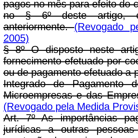
pagos no mês para efeito do cá
no § 6º deste artigo, c
anteriormente.
(Revogado pe
2005)
§ 8º O disposto neste arti
fornecimento efetuado por co
ou de pagamento efetuado a p
Integrado de Pagamento d
Microempresas e das Empre
(Revogado pela Medida Provis
Art. 7º As importâncias pa
jurídicas a outras pessoas 