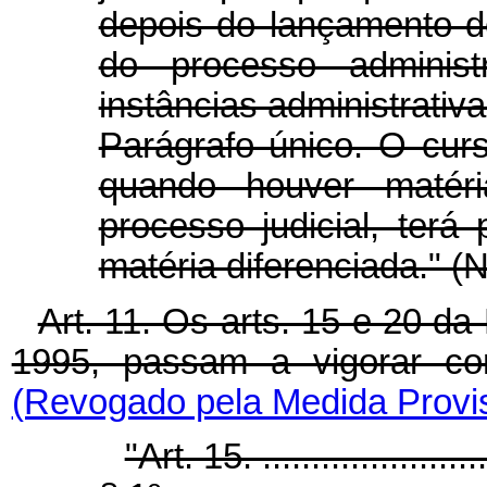
depois do lançamento d
do processo administr
instâncias administrativa
Parágrafo único. O curs
quando houver matéri
processo judicial, ter
matéria diferenciada." (
Art. 11. Os arts. 15 e 20 d
1995, passam a vigorar c
(Revogado pela Medida Provis
"Art. 15. ........................