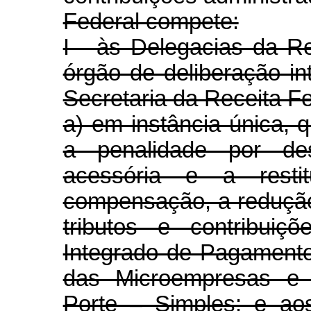
Federal compete:
I - às Delegacias da R
órgão de deliberação in
Secretaria da Receita Fe
a) em instância única, 
a penalidade por de
acessória e a restit
compensação, a redução
tributos e contribui
Integrado de Pagamento
das Microempresas e
Porte – Simples; e ao