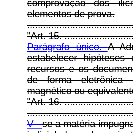
comprovação dos ilí
elementos de prova.
.....................................
"Art. 15. ...........................
Parágrafo único.
A Adm
estabelecer hipóteses
recursos e os documen
de forma eletrônica
magnético ou equivalent
"Art. 16. ...........................
.......................................
V -
se a matéria impugna