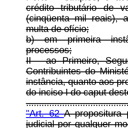
crédito tributário de 
(cinqüenta mil reais), 
multa de ofício;
b) em primeira inst
processos;
II - ao Primeiro, Seg
Contribuintes do Minis
instância, quanto aos pr
do inciso I do caput dest
.....................................
"Art. 62
A propositura 
judicial por qualquer m