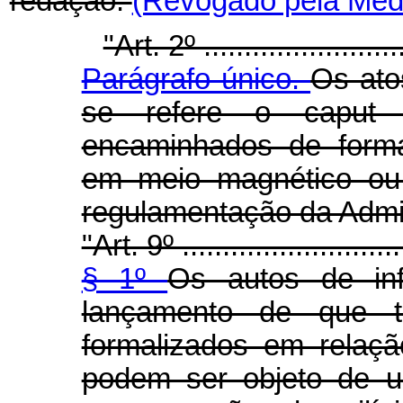
redação:
(Revogado pela Medi
"Art. 2º ..........................
Parágrafo único.
Os ato
se refere o caput 
encaminhados de forma
em meio magnético ou 
regulamentação da Admin
"Art. 9º ............................
§ 1º
Os autos de inf
lançamento de que tr
formalizados em relaç
podem ser objeto de u