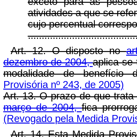
exceto para as pessoa
atividades a que se refere
cujo percentual correspo
.....................................
Art. 12. O disposto no
ar
dezembro de 2004,
aplica-se
modalidade de benefício d
Provisória nº 243, de 2005)
Art. 13. O prazo de que trata
março de 2004,
fica prorro
(Revogado pela Medida Provis
Art. 14. Esta Medida Provi