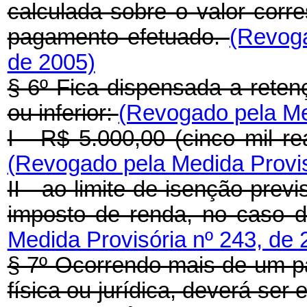
calculada sobre o valor corr
pagamento efetuado.
(Revoga
de 2005)
§ 6º Fica dispensada a reten
ou inferior:
(Revogado pela Med
I - R$ 5.000,00 (cinco mil re
(Revogado pela Medida Provis
II - ao limite de isenção prev
imposto de renda, no caso d
Medida Provisória nº 243, de 
§ 7º Ocorrendo mais de um 
física ou jurídica, deverá ser