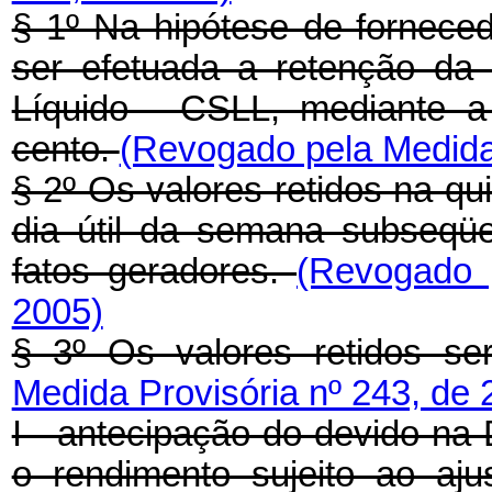
§ 1º Na hipótese de fornece
ser efetuada a retenção da 
Líquido - CSLL, mediante a
cento.
(Revogado pela Medida 
§ 2º Os valores retidos na qu
dia útil da semana subseqü
fatos geradores.
(Revogado 
2005)
§ 3º Os valores retidos se
Medida Provisória nº 243, de 
I - antecipação do devido na 
o rendimento sujeito ao aj