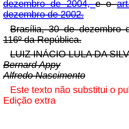
dezembro de 2004,
e o
ar
dezembro de 2002.
Brasília, 30 de dezembro 
116º da República.
LUIZ INÁCIO LULA DA SIL
Bernard Appy
Alfredo Nascimento
Este texto não substitui o p
Edição extra