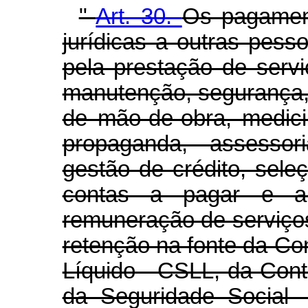
"
Art. 30.
Os pagamen
jurídicas a outras pesso
pela prestação de serv
manutenção, segurança, v
de mão-de-obra, medici
propaganda, assessori
gestão de crédito, sele
contas a pagar e a
remuneração de serviços 
retenção na fonte da Con
Líquido - CSLL, da Cont
da Seguridade Social 