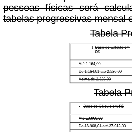
pessoas físicas será calcu
tabelas progressivas mensal e
Tabela Pr
Base de Cálculo em
R$
Até 1.164,00
De 1.164,01 até 2.326,00
Acima de 2.326,00
Tabela P
Base de Cálculo em R$
Até 13.968,00
De 13.968,01 até 27.912,00