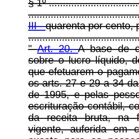
§ 1º .................................
.......................................
III -
quarenta por cento, 
.....................................
"
Art. 20.
A base de cá
sobre o lucro líquido, 
que efetuarem o pagam
os arts. 27 e 29 a 34 da
de 1995, e pelas pesso
escrituração contábil, 
da receita bruta, na 
vigente, auferida em 