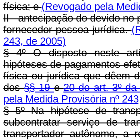
física; e
(Revogado pela Medid
II - antecipação do devido no
fornecedor pessoa jurídica.
(
243, de 2005)
§ 4º O disposto neste art
hipóteses de pagamentos efet
física ou jurídica que dêem d
dos
§§ 19
e
20 do art. 3º da
pela Medida Provisória nº 243
§ 5º Na hipótese de transp
subcontratar serviço de tr
transportador autônomo, a 