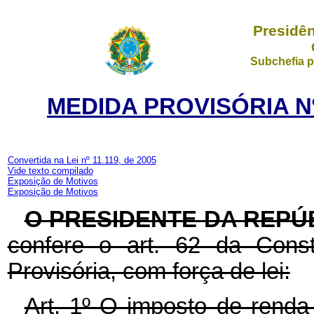
Presidên
Subchefia p
MEDIDA PROVISÓRIA Nº
Convertida na Lei nº 11.119, de 2005
Vide texto compilado
Exposição de Motivos
Exposição de Motivos
O PRESIDENTE DA REPÚ
confere o art. 62 da Const
Provisória, com força de lei:
Art. 1º O imposto de renda