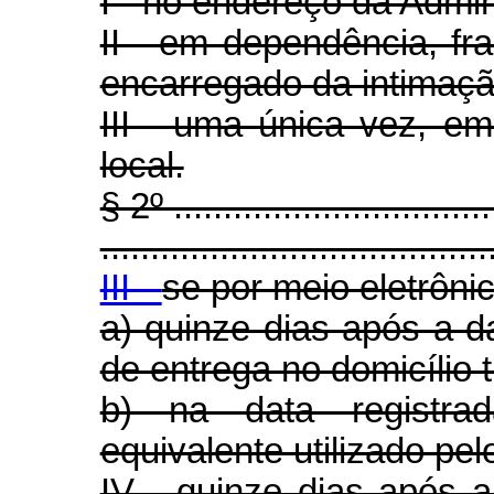
I - no endereço da Admini
II - em dependência, fr
encarregado da intimaçã
III - uma única vez, em
local.
§ 2º .................................
.......................................
III -
se por meio eletrônic
a) quinze dias após a d
de entrega no domicílio t
b) na data registr
equivalente utilizado pel
IV - quinze dias após a