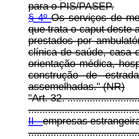
para o PIS/PASEP.
§ 4º
Os serviços de me
que trata o caput deste 
prestados por ambulató
clínica de saúde, casa
orientação médica, hosp
construção de estrada
assemelhadas." (NR)
"Art. 32. ...........................
.......................................
II -
empresas estrangeira
.......................................