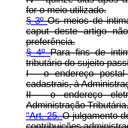
for o meio utilizado.
§ 3º
Os meios de intim
caput deste artigo nã
preferência.
§ 4º
Para fins de inti
tributário do sujeito pass
I - o endereço postal 
cadastrais, à Administraç
II - o endereço eletr
Administração Tributária
"Art. 25.
O julgamento de
contribuições administra