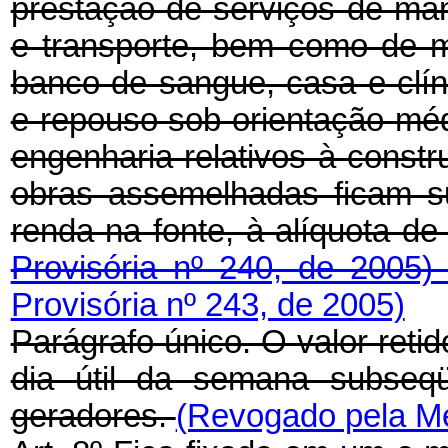
prestação de serviços de ma
e transporte, bem como de m
banco de sangue, casa e clí
e repouso sob orientação médi
engenharia relativos à constr
obras assemelhadas ficam s
renda na fonte, à alíquota d
Provisória nº 240, de 2005
Provisória nº 243, de 2005)
Parágrafo único. O valor retid
dia útil da semana subseqü
geradores.
(Revogado pela Me