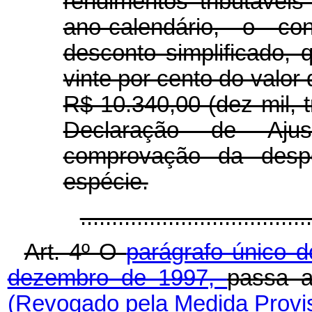
rendimentos tributávei
ano-calendário, o con
desconto simplificado,
vinte por cento do valor
R$ 10.340,00 (dez mil, t
Declaração de Aju
comprovação da desp
espécie.
..................................
Art. 4º O
parágrafo único d
dezembro de 1997,
passa a
(Revogado pela Medida Provis