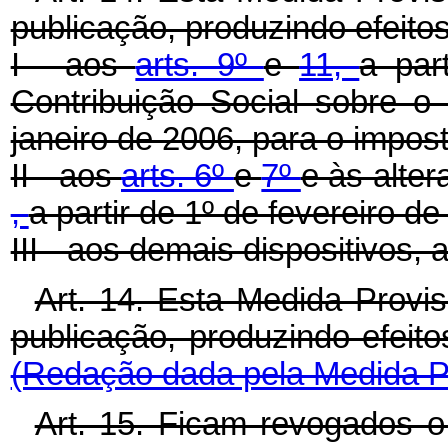
publicação, produzindo efeito
I - aos
arts. 9º
e
11,
a par
Contribuição Social sobre o 
janeiro de 2006, para o impos
II - aos
arts. 6º
e
7º
e às alte
,
a partir de 1º de fevereiro de
III - aos demais dispositivos, 
Art. 14. Esta Medida Provi
publicação, produzindo efeito
(Redação dada pela Medida Pr
Art. 15. Ficam revogados 