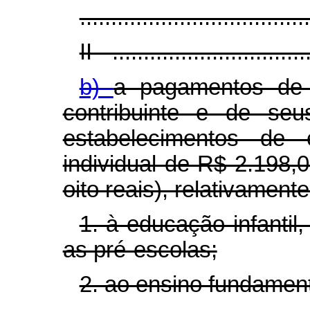
.....................................
II - ...............................
b)
a pagamentos de 
contribuinte e de seu
estabelecimentos de 
individual de R$ 2.198,0
oito reais), relativamente
1. à educação infanti
as pré-escolas;
2. ao ensino fundament