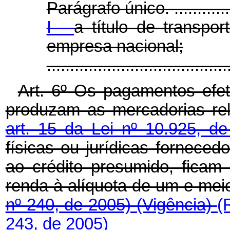
Parágrafo único. ................
I -
a título de transpor
empresa nacional;
.....................................
Art. 6º Os pagamentos efet
produzam as mercadorias re
art. 15 da Lei nº 10.925, d
físicas ou jurídicas fornece
ao crédito presumido, ficam
renda à alíquota de um e mei
nº 240, de 2005)
(Vigência)
(
243, de 2005)