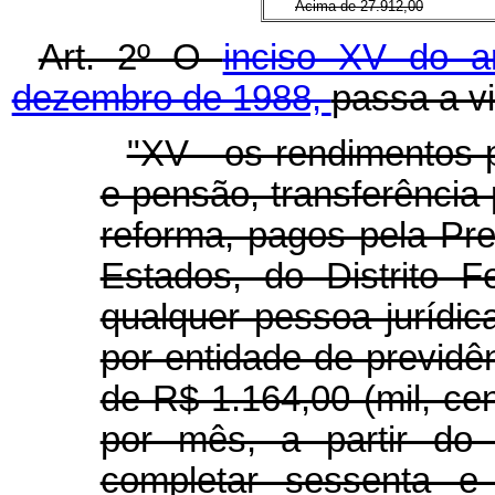
Acima de 27.912,00
Art. 2º O
inciso XV do a
dezembro de 1988,
passa a v
"XV - os rendimentos 
e pensão, transferência
reforma, pagos pela Pre
Estados, do Distrito F
qualquer pessoa jurídica
por entidade de previdê
de R$ 1.164,00 (mil, cen
por mês, a partir do
completar sessenta e