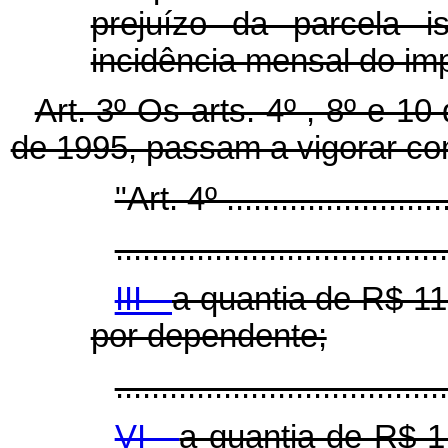
prejuízo da parcela i
incidência mensal do im
Art. 3º Os arts. 4º , 8º e 1
de 1995, passam a vigorar co
"Art. 4º ..........................
.....................................
III -
a quantia de R$ 11
por dependente;
..................................
VI -
a quantia de R$ 1