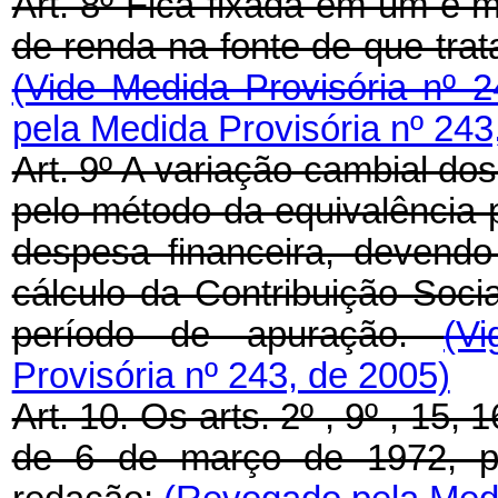
Art. 8º Fica fixada em um e m
de renda na fonte de que tra
(Vide Medida Provisória nº 
pela Medida Provisória nº 243
Art. 9º A variação cambial dos
pelo método da equivalência p
despesa financeira, devend
cálculo da Contribuição Soci
período de apuração.
(V
Provisória nº 243, de 2005)
Art. 10. Os arts. 2º , 9º , 15,
de 6 de março de 1972, p