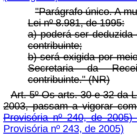
"Parágrafo único. A mul
Lei nº 8.981, de 1995:
a) poderá ser deduzida 
contribuinte;
b) será exigida por mei
Secretaria da Recei
contribuinte." (NR)
Art. 5º Os arts. 30 e 32 da
2003, passam a vigorar com
Provisória nº 240, de 2005
Provisória nº 243, de 2005)