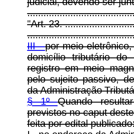
judicial, devendo ser jun
.....................................
"Art. 23. ...........................
.......................................
III -
por meio eletrônico
domicílio tributário d
registro em meio magné
pelo sujeito passivo, 
da Administração Tributá
§ 1º
Quando resulta
previstos no caput deste
feita por edital publicado