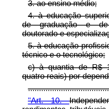
3. ao ensino médio;
4. à educação superi
de graduação e de 
doutorado e especializa
5. à educação profiss
técnico e o tecnológico;
c) à quantia de R$ 1
quatro reais) por depend
..................................
"Art. 10.
Independ