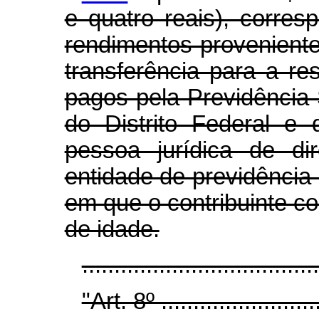
e quatro reais), corres
rendimentos provenient
transferência para a r
pagos pela Previdência 
do Distrito Federal e 
pessoa jurídica de dir
entidade de previdência
em que o contribuinte c
de idade.
..................................
"Art. 8º ..........................