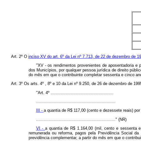
Art. 2º O
inciso XV do art. 6º da Lei nº 7.713, de 22 de dezembro de 1
"XV - os rendimentos provenientes de aposentadoria e p
dos Municípios, por qualquer pessoa jurídica de direito públic
do mês em que o contribuinte completar sessenta e cinco ano
Art. 3º Os arts. 4º , 8º e 10 da Lei nº 9.250, de 26 de dezembro de 19
"Art. 4º ..................................................
...............................................................
III -
a quantia de R$ 117,00 (cento e dezessete reais) po
..............................................................." (NR)
VI -
a quantia de R$ 1.164,00 (mil, cento e sessenta e
remunerada ou reforma, pagos pela Previdência Social da Un
previdência complementar, a partir do mês em que o contribu