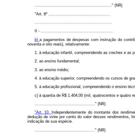
................................................................" (NR)
"Art. 8º ...................................................
................................................................
II - ............................................................
b)
a pagamentos de despesas com instrução do contribui
noventa e oito reais), relativamente:
1. à educação infantil, compreendendo as creches e as p
2. ao ensino fundamental;
3. ao ensino médio;
4. à educação superior, compreendendo os cursos de gra
5. à educação profissional, compreendendo o ensino técn
c) à quantia de R$ 1.404,00 (mil, quatrocentos e quatro r
.................................................." (NR)
"Art. 10.
Independentemente do montante dos rendimento
dedução de vinte por cento do valor desses rendimentos, li
indicação de sua espécie.
.................................................." (NR)