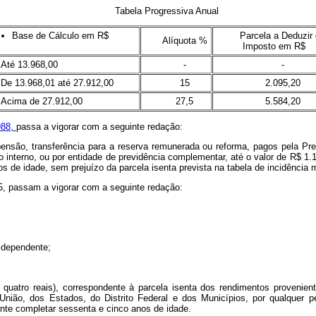
Tabela Progressiva Anual
Base de Cálculo em R$
Parcela a Deduzir
Alíquota %
Imposto em R$
Até 13.968,00
-
-
De 13.968,01 até 27.912,00
15
2.095,20
Acima de 27.912,00
27,5
5.584,20
988,
passa a vigorar com a seguinte redação:
ensão, transferência para a reserva remunerada ou reforma, pagos pela Prev
o interno, ou por entidade de previdência complementar, até o valor de R$ 1.1
s de idade, sem prejuízo da parcela isenta prevista na tabela de incidência 
95, passam a vigorar com a seguinte redação:
r dependente;
 quatro reais), correspondente à parcela isenta dos rendimentos provenien
ião, dos Estados, do Distrito Federal e dos Municípios, por qualquer pes
inte completar sessenta e cinco anos de idade.