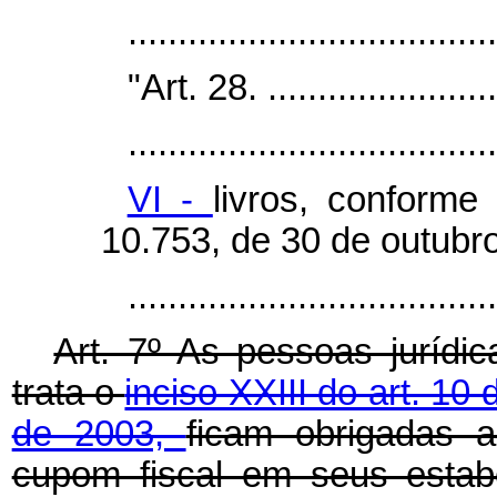
..................................
"Art. 28. ........................
.....................................
VI -
livros, conforme
10.753, de 30 de outubr
....................................
Art. 7º As pessoas jurídi
trata o
inciso XXIII do art. 10 
de 2003,
ficam obrigadas a
cupom fiscal em seus estabe