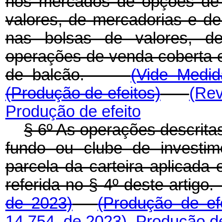
nos mercados de opções de
valores, de mercadorias e de
nas bolsas de valores, d
operações de venda coberta e
de balcão.
(Vide Medid
(Produção de efeitos)
(Rev
Produção de efeito
§ 6º As operações descritas
fundo ou clube de investim
parcela da carteira aplicada
referida no § 4º deste artig
de 2023)
(Produção de efe
14.754, de 2023)
Produção de