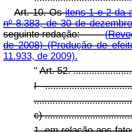
Art. 10. Os
itens 1 e 2 da 
nº
8.383, de 30 de dezembr
seguinte redação:
(Revo
de 2008)
(Produção de efei
11.933, de 2009).
"
Art. 52. ........................
I - ................................
.....................................
c) .................................
1. em relação aos fat