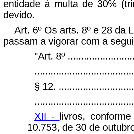
entidade à multa de 30% (tri
devido.
Art. 6º Os arts. 8º e 28 da 
passam a vigorar com a segui
"Art. 8º ..........................
.....................................
§ 12. .............................
.....................................
XII -
livros, conforme
10.753, de 30 de outubr