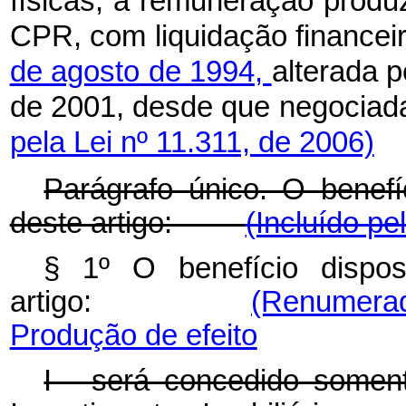
físicas, a remuneração produ
CPR, com liquidação financeir
de agosto de 1994,
alterada p
de 2001, desde que negocia
pela Lei nº 11.311, de 2006)
Parágrafo único. O benefíc
deste artigo:
(Incluído pe
§ 1º
O benefício dispo
artigo:
(Renumerad
Produção de efeito
I - será concedido some