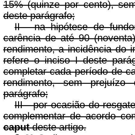
15% (quinze por cento), sem 
deste parágrafo;
II - na hipótese de fund
carência de até 90 (noventa
rendimento, a incidência do 
refere o inciso I deste par
completar cada período de c
rendimento, sem prejuízo 
parágrafo;
III - por ocasião do resgat
complementar de acordo com
caput
deste artigo.