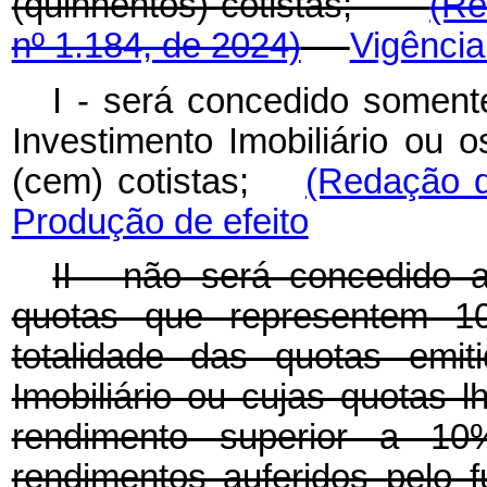
(quinhentos) cotistas;
(Re
nº 1.184, de 2024)
Vigência
I - será concedido somen
Investimento Imobiliário ou
(cem) cotistas;
(Redação d
Produção de efeito
II - não será concedido ao
quotas que representem 1
totalidade das quotas emit
Imobiliário ou cujas quotas 
rendimento superior a 10
rendimentos auferidos 