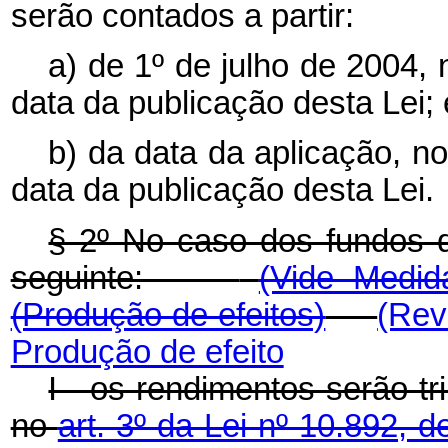
serão contados a partir:
a) de 1º de julho de 2004,
data da publicação desta Lei; 
b) da data da aplicação, n
data da publicação desta Lei.
§ 2º No caso dos fundos d
seguinte:
(Vide Medid
(Produção de efeitos)
(Rev
Produção de efeito
I - os rendimentos serão t
no
art. 3º da Lei nº 10.892, 