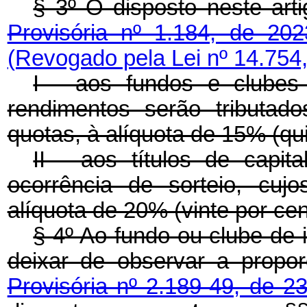
§ 3º O disposto neste ar
Provisória nº 1.184, de 202
(Revogado pela Lei nº 14.754
I - aos fundos e clubes
rendimentos serão tributad
quotas, à alíquota de 15% (qu
II - aos títulos de capi
ocorrência de sorteio, cuj
alíquota de 20% (vinte por cen
§ 4º Ao fundo ou clube de 
deixar de observar a propo
Provisória nº 2.189-49, de 