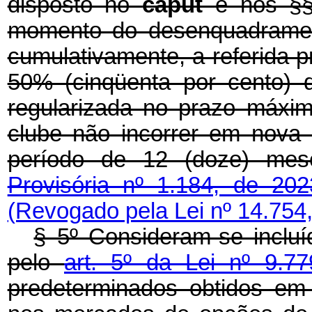
disposto no
caput
e nos §§
momento do desenquadrament
cumulativamente, a referida p
50% (cinqüenta por cento) do
regularizada no prazo máxim
clube não incorrer em nova
período de 12 (doze) me
Provisória nº 1.184, de 202
(Revogado pela Lei nº 14.754
§ 5º Consideram-se incluí
pelo
art. 5º da Lei nº 9.7
predeterminados obtidos em