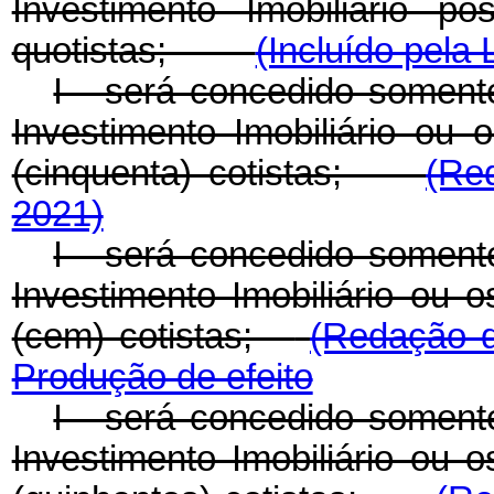
Investimento Imobiliário p
quotistas;
(Incluído pela 
I - será concedido somen
Investimento Imobiliário ou
(cinquenta) cotistas;
(Re
2021)
I - será concedido somen
Investimento Imobiliário ou
(cem) cotistas;
(Redação d
Produção de efeito
I - será concedido somen
Investimento Imobiliário ou