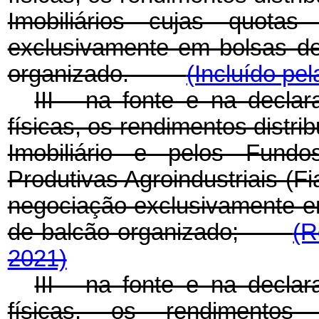
Imobiliários cujas quota
exclusivamente em bolsas d
organizado.
(Incluído pel
III - na fonte e na decla
físicas, os rendimentos distr
Imobiliário e pelos Fund
Produtivas Agroindustriais (F
negociação exclusivamente e
de balcão organizado;
(R
2021)
III - na fonte e na decla
físicas, os rendimentos