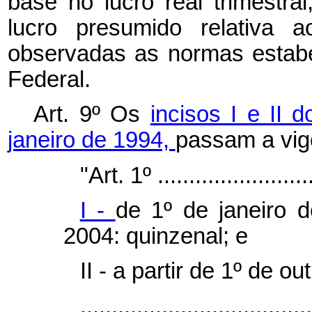
base no lucro real trimestral
lucro presumido relativa a
observadas as normas estabe
Federal.
Art. 9º Os
incisos I e II 
janeiro de 1994,
passam a vig
"Art. 1º ..........................
I -
de 1º de janeiro 
2004: quinzenal; e
II - a partir de 1º de 
....................................