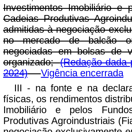
Investimentos Imobiliário e
Cadeias Produtivas Agroindu
admitidas à negociação excl
no mercado de balcão or
negociadas em bolsas de v
organizado;
(Redação dada p
2024)
Vigência encerrada
III - na fonte e na decla
físicas, os rendimentos distr
Imobiliário e pelos Fund
Produtivas Agroindustriais (F
negociação exclusivamente e