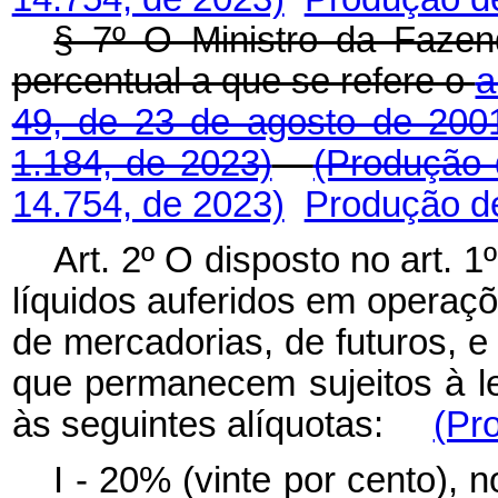
§ 7º O Ministro da Fazen
percentual a que se refere o
a
49, de 23 de agosto de 200
1.184, de 2023)
(Produção 
14.754, de 2023)
Produção de
Art. 2º O disposto no art. 
líquidos auferidos em operaçõ
de mercadorias, de futuros, 
que permanecem sujeitos à le
às seguintes alíquotas:
(Pr
I - 20% (vinte por cento),