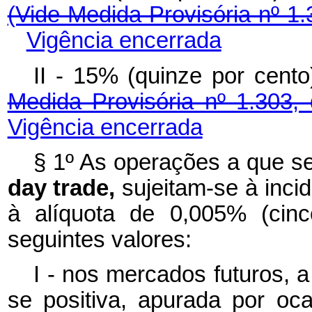
(Vide Medida Provisória nº 1.
Vigência encerrada
II - 15% (quinze por ce
Medida Provisória nº 1.303,
Vigência encerrada
§ 1º As operações a que se
day trade,
sujeitam-se à inci
à alíquota de 0,005% (cinc
seguintes valores:
I - nos mercados futuros, a
se positiva, apurada por oc