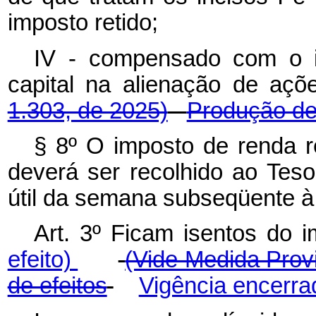
imposto retido;
IV - compensado com o 
capital na alienação de
1.303, de 2025)
Produção de 
§ 8º O imposto de renda re
deverá ser recolhido ao Tesou
útil da semana subseqüente à
Art. 3º Ficam isentos d
efeito)
(Vide Medida Provi
de efeitos
Vigência encerra