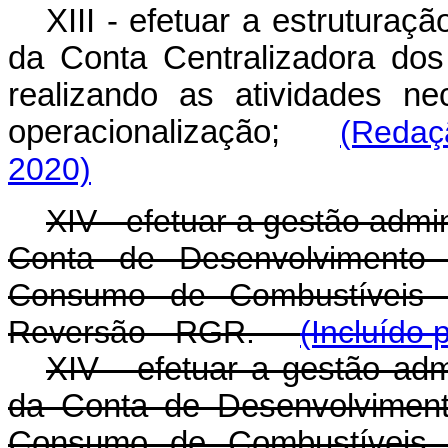
XIII - efetuar a estruturaçã
da Conta Centralizadora dos
realizando as atividades ne
operacionalização;
(Redaç
2020)
XIV - efetuar a gestão admin
Conta de Desenvolvimento
Consumo de Combustíveis
Reversão - RGR.
(Incluído 
XIV - efetuar a gestão adm
da Conta de Desenvolviment
Consumo de Combustíveis