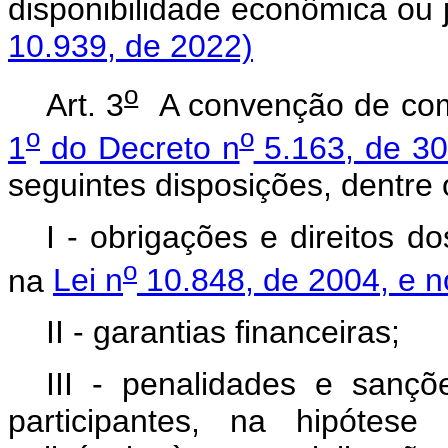
disponibilidade econômica o
10.939, de 2022)
o
Art. 3
A convenção de come
o
o
1
do Decreto n
5.163, de 30
seguintes disposições, dentre 
I - obrigações e direitos do
o
na
Lei n
10.848, de 2004, e n
II - garantias financeiras;
III - penalidades e sanç
participantes, na hipótes