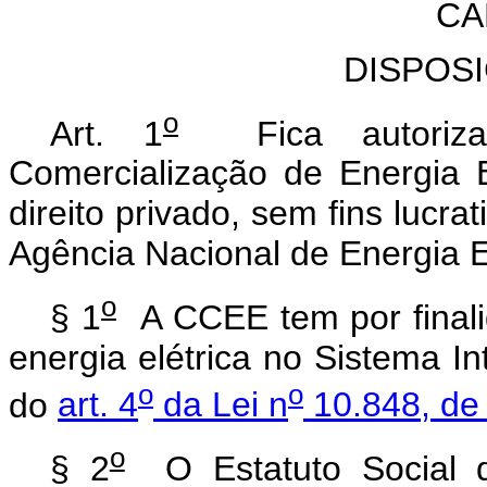
CA
DISPOS
o
Art. 1
Fica autoriza
Comercialização de Energia E
direito privado, sem fins lucra
Agência Nacional de Energia E
o
§ 1
A CCEE tem por finalid
energia elétrica no Sistema In
o
o
do
art. 4
da Lei n
10.848, de
o
§ 2
O Estatuto Social d