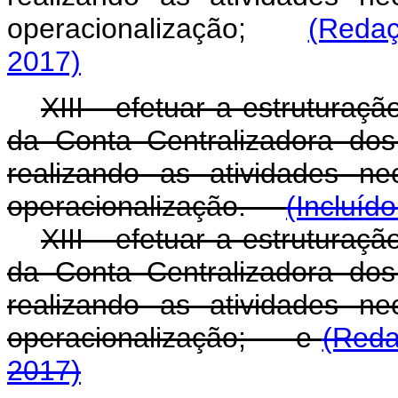
operacionalização;
(Redaç
2017)
XIII - efetuar a estruturaçã
da Conta Centralizadora dos
realizando as atividades ne
operacionalização.
(Incluíd
XIII - efetuar a estruturaçã
da Conta Centralizadora dos
realizando as atividades ne
operacionalização; e
(Reda
2017)