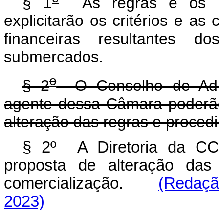
§ 1
As regras e os pro
explicitarão os critérios e as
financeiras resultantes 
submercados.
o
§ 2
O Conselho de Admi
agente dessa Câmara poderã
alteração das regras e proced
§ 2º A Diretoria da C
proposta de alteração das
comercialização.
(Redaçã
2023)