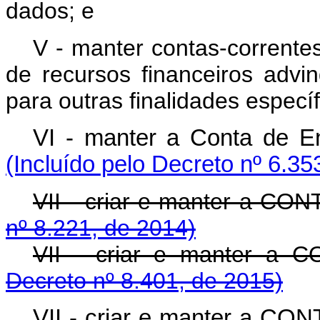
dados; e
V - manter contas-corrente
de recursos financeiros advi
para outras finalidades específ
VI - manter a Conta d
(Incluído pelo Decreto nº 6.35
VII - criar e manter a CO
nº 8.221, de 2014)
VII - criar e manter a
Decreto nº 8.401, de 2015)
VII - criar e manter 