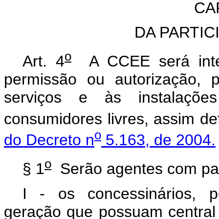
CAP
DA PARTIC
o
Art. 4
A CCEE será integ
permissão ou autorização, 
serviços e às instalaçõe
consumidores livres, assim de
o
do Decreto n
5.163, de 2004.
o
§ 1
Serão agentes com part
I - os concessinários, p
geração que possuam central