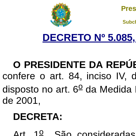
Pres
Subch
DECRETO Nº 5.085,
O PRESIDENTE DA REPÚ
confere o art. 84, inciso IV,
o
disposto no art. 6
da Medida P
de 2001,
DECRETA:
o
Art. 1
São consideradas a