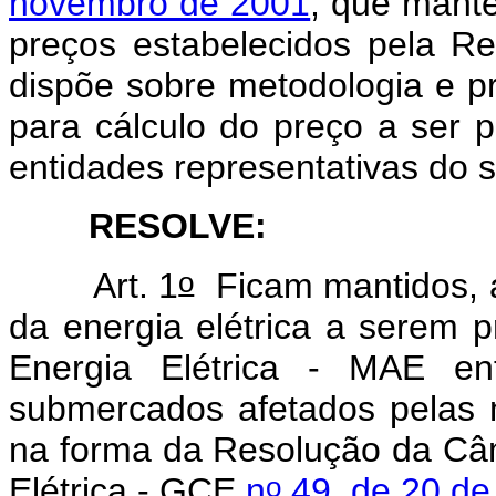
novembro de 2001
, que mant
preços estabelecidos pela 
dispõe sobre metodologia e p
para cálculo do preço a ser 
entidades representativas do se
RESOLVE:
o
Art. 1
Ficam mantidos, a
da energia elétrica a serem 
Energia Elétrica - MAE ent
submercados afetados pelas 
na forma da Resolução da Câ
o
Elétrica - GCE
n
49, de 20 de