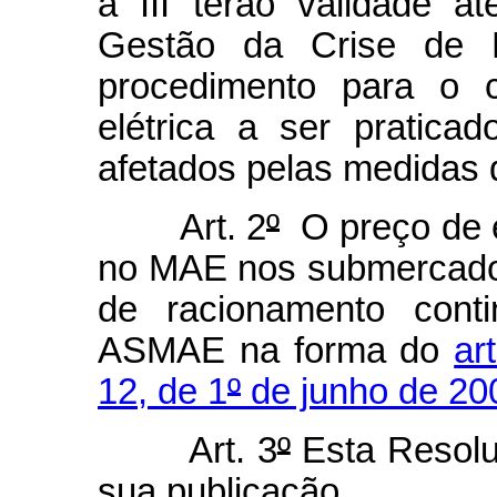
a III terão validade 
Gestão da Crise de E
procedimento para o c
elétrica a ser pratic
afetados pelas medidas 
Art. 2
º
O preço de en
no MAE nos submercado
de racionamento conti
ASMAE na forma do
ar
12, de 1
º
de junho de 20
Art. 3
º
Esta Resolu
sua publicação.