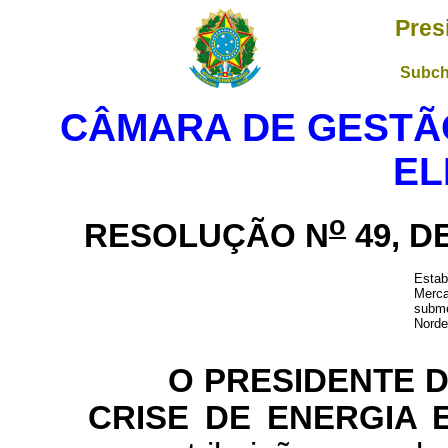
Pres
Subch
CÂMARA DE GESTÃO
EL
o
RESOLUÇÃO N
49, D
Esta
Merca
subme
Norde
O PRESIDENTE DA
CRISE DE ENERGIA 