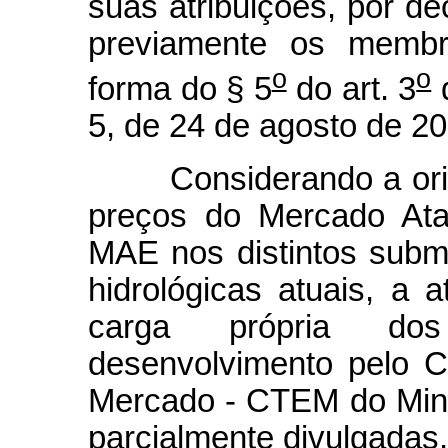
suas atribuições, por d
previamente os membr
o
o
forma do § 5
do art. 3
d
5, de 24 de agosto de 20
Considerando a orien
preços do Mercado Atac
MAE nos distintos subm
hidrológicas atuais, a 
carga própria do
desenvolvimento pelo 
Mercado - CTEM do Minis
parcialmente divulgada