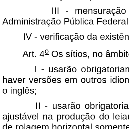
III - mensuração do v
Administração Pública Federal
IV - verificação da existênci
o
Art. 4
Os sítios, no âmbit
I - usarão obrigatoriamen
haver versões em outros idio
o inglês;
II - usarão obrigatoriam
ajustável na produção do lei
de rolagem horizontal somente