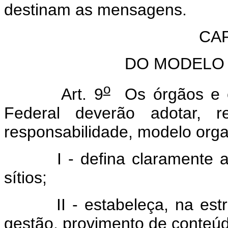
destinam as mensagens.
CAP
DO MODELO
o
Art. 9
Os órgãos e en
Federal deverão adotar, r
responsabilidade, modelo orga
I - defina claramente as a
sítios;
II - estabeleça, na estrut
gestão, provimento de conteúdo