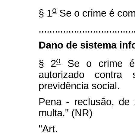
o
§ 1
Se o crime é com
...................................
Dano de sistema inf
o
§ 2
Se o crime é c
autorizado contra 
previdência social.
Pena - reclusão, de 
multa." (NR)
"Art