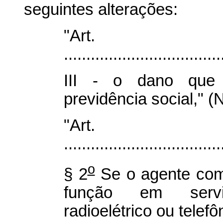
seguintes alterações:
"Ar
...................................
III - o dano que 
previdência social," (
"Art
...................................
o
§ 2
Se o agente com
função em serviç
radioelétrico ou telefô