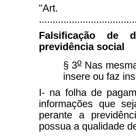
"Art
...................................
Falsificação de 
previdência social
o
§ 3
Nas mesmas
insere ou faz ins
I- na folha de paga
informações que sej
perante a previdênc
possua a qualidade de