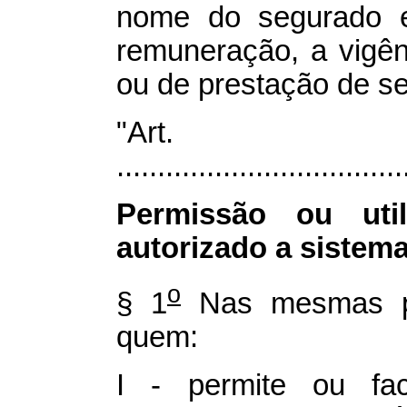
nome do segurado e
remuneração, a vigên
ou de prestação de se
"Art
...................................
Permissão ou uti
autorizado a sistem
o
§ 1
Nas mesmas pen
quem:
I - permite ou faci