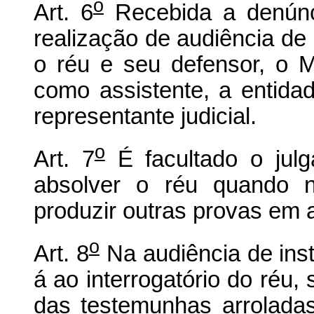
o
Art. 6
Recebida a denúnc
realização de audiência de 
o réu e seu defensor, o Mi
como assistente, a entidad
representante judicial.
o
Art. 7
É facultado o julg
absolver o réu quando 
produzir outras provas em 
o
Art. 8
Na audiência de inst
á ao interrogatório do réu, 
das testemunhas arrolada