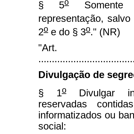
o
§ 5
Somente s
representação, salvo
o
o
2
e do § 3
." (NR)
"Art
...................................
Divulgação de segre
o
§ 1
Divulgar in
reservadas contid
informatizados ou ba
social: