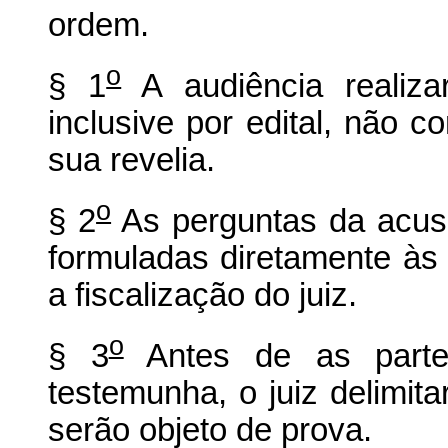
ordem.
o
§ 1
A audiência realiza
inclusive por edital, não 
sua revelia.
o
§ 2
As perguntas da acus
formuladas diretamente às
a fiscalização do juiz.
o
§ 3
Antes de as partes
testemunha, o juiz delimit
serão objeto de prova.