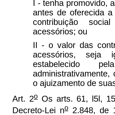
I - tenha promovido, a
antes de oferecida 
contribuição social
acessórios; ou
II - o valor das cont
acessórios, seja i
estabelecido pel
administrativamente
o ajuizamento de suas
o
Art. 2
Os arts. 61, l5l, 1
o
Decreto-Lei n
2.848, de 