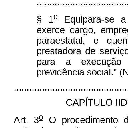
...................................
o
§ 1
Equipara-se a 
exerce cargo, empre
paraestatal, e que
prestadora de serviç
para a execução 
previdência social." (
............................................
CAPÍTULO I
o
Art. 3
O procedimento de