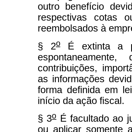
outro benefício dev
respectivas cotas o
reembolsados à empres
o
§ 2
É extinta a p
espontaneamente,
contribuições, impor
as informações devid
forma definida em le
início da ação fiscal.
o
§ 3
É facultado ao ju
ou aplicar somente 