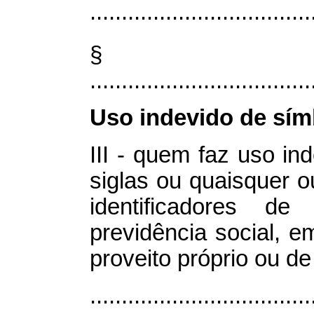
...................................
§
...................................
Uso indevido de sím
III - quem faz uso in
siglas ou quaisquer o
identificadores d
previdência social, 
proveito próprio ou de
...................................