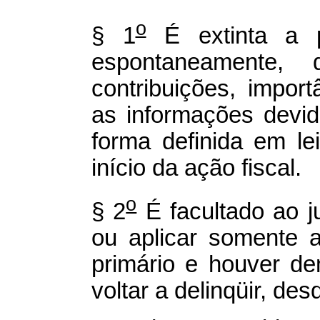
o
§ 1
É extinta a p
espontaneamente,
contribuições, impor
as informações devid
forma definida em le
início da ação fiscal.
o
§ 2
É facultado ao ju
ou aplicar somente 
primário e houver d
voltar a delinqüir, des