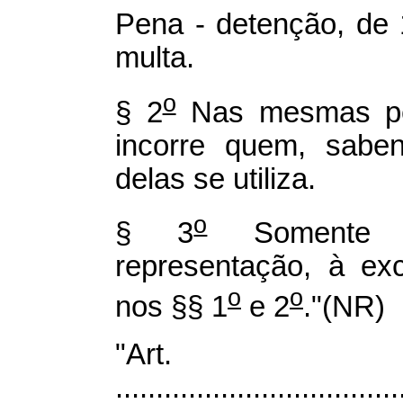
Pena - detenção, de 
multa.
o
§ 2
Nas mesmas pen
incorre quem, sabend
delas se utiliza.
o
§ 3
Somente s
representação, à ex
o
o
nos §§ 1
e 2
."(NR)
"Art
...................................