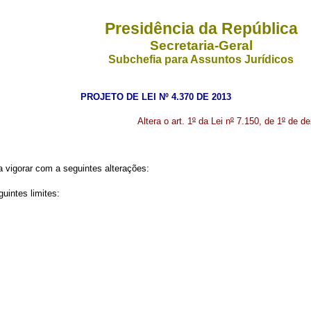
Presidência da República
Secretaria-Geral
Subchefia para Assuntos Jurídicos
PROJETO DE LEI Nº 4.370 DE 2013
Altera o art. 1
º
da Lei n
º
7.150, de 1
º
de dez
vigorar com a seguintes alterações:
uintes limites:
.