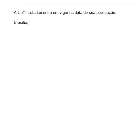
........................................................................................
Art. 2
º
Esta Lei entra em vigor na data de sua publicação.
Brasília,