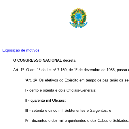
Exposição de motivos
O
CONGRESSO NACIONAL
decreta:
Art. 1
º
O art. 1
º
da Lei n
º
7.150, de 1
º
de dezembro de 1983, passa a 
“Art. 1
º
Os efetivos do Exército em tempo de paz terão os seg
I - cento e oitenta e dois Oficiais-Generais;
II - quarenta mil Oficiais;
III - setenta e cinco mil Subtenentes e Sargentos; e
IV - duzentos e dez mil e quinhentos e dez Cabos e Soldados