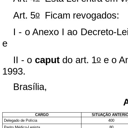
o
Art. 5
Ficam revogados:
I - o Anexo I ao Decreto-Le
e
o
II - o
caput
do art. 1
e o An
1993.
Brasília,
CARGO
SITUAÇÃO ANTERI
Delegado de Polícia
400
Perito Médico-Legista
80