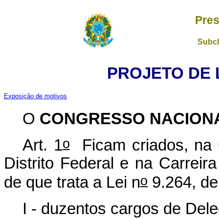
Pres
Subch
PROJETO DE LE
Exposição de motivos
O
CONGRESSO NACION
o
Art. 1
Ficam criados, na C
Distrito Federal e na Carreira 
o
de que trata a Lei n
9.264, de
I - duzentos cargos de Dele