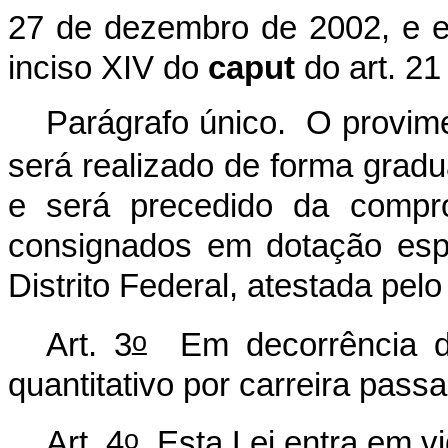
27 de dezembro de 2002, e 
inciso XIV do
caput
do art. 21
Parágrafo único. O provime
será realizado de forma gradua
e será precedido da compro
consignados em dotação espe
Distrito Federal, atestada pel
o
Art. 3
Em decorrência do
quantitativo por carreira pass
o
Art. 4
Esta Lei entra em vi