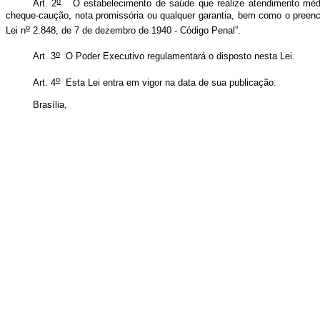
o
Art. 2
O estabelecimento de saúde que realize atendimento médico-h
cheque-caução, nota promissória ou qualquer garantia, bem como o preench
o
Lei n
2.848, de 7 de dezembro de 1940 - Código Penal”.
o
Art. 3
O Poder Executivo regulamentará o disposto nesta Lei.
o
Art. 4
Esta Lei entra em vigor na data de sua publicação.
Brasília,