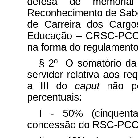
defesa de memoria
Reconhecimento de Sab
de Carreira dos Cargo
Educação – CRSC-PCCTA
na forma do regulamento
§ 2º O somatório da 
servidor relativa aos req
a III do
caput
não po
percentuais:
I - 50% (cinquenta
concessão do RSC-PCCT