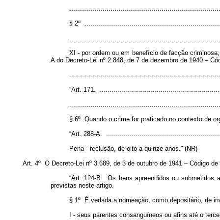
............................................................................
§ 2º ......................................................................
............................................................................
XI - por ordem ou em benefício de facção criminosa, 
A do Decreto-Lei nº 2.848, de 7 de dezembro de 1940 – Cód
...........................................................................
“Art. 171. ..............................................................
............................................................................
§ 6º Quando o crime for praticado no contexto de or
“Art. 288-A. ............................................................
Pena - reclusão, de oito a quinze anos.” (NR)
Art. 4º O Decreto-Lei nº 3.689, de 3 de outubro de 1941 – Código de
“Art. 124-B. Os bens apreendidos ou submetidos a
previstas neste artigo.
§ 1º É vedada a nomeação, como depositário, de in
I - seus parentes consanguíneos ou afins até o terceir