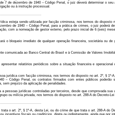
, de 7 de dezembro de 1940 – Código Penal, o juiz deverá determinar o seu
igação ou à instrução processual.
.........................................
dica esteja sendo utilizada por facção criminosa, nos termos do disposto no 
ezembro de 1940 – Código Penal, para a prática de crimes, o juiz poderá de
tração, com a nomeação de gestor externo, pelo prazo inicial de 6 (seis) me
tará o bloqueio imediato de qualquer operação financeira, societária ou de
ente comunicada ao Banco Central do Brasil e à Comissão de Valores Imobiliá
apresentar relatórios periódicos sobre a situação financeira e operaciona
oa jurídica com facção criminosa, nos termos do disposto no art. 2º, § 1º-A,
0 – Código Penal, os contratos firmados com entes públicos poderão ser
, sem prejuízo da aplicação de penalidades.
a pessoas jurídicas controladas por terceiros, desde que comprovada sua ut
 grupo ou milícia privada, nos termos do disposto no art. 288-A do Decreto-L
.........................................
rata o art. 2º, § 1º-A, desta Lei, ou do crime de que trata o art. 288-A do 
u incentivos fiscais ou creditícios, direta ou indiretamente, ainda que por in