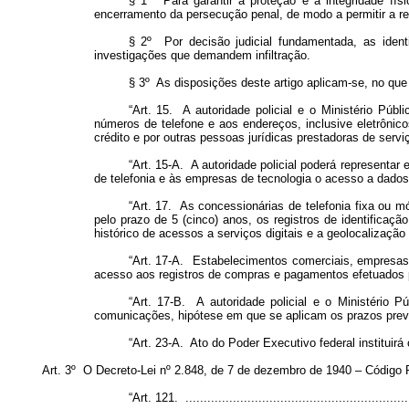
§ 1º Para garantir a proteção e a integridade fís
encerramento da persecução penal, de modo a permitir a ret
§ 2º Por decisão judicial fundamentada, as identi
investigações que demandem infiltração.
§ 3º As disposições deste artigo aplicam-se, no que c
“Art. 15. A autoridade policial e o Ministério Públ
números de telefone e aos endereços, inclusive eletrônicos
crédito e por outras pessoas jurídicas prestadoras de servi
“Art. 15-A. A autoridade policial poderá representar
de telefonia e às empresas de tecnologia o acesso a dados d
“Art. 17. As concessionárias de telefonia fixa ou m
pelo prazo de 5 (cinco) anos, os registros de identificaçã
histórico de acessos a serviços digitais e a geolocalização 
“Art. 17-A. Estabelecimentos comerciais, empresas 
acesso aos registros de compras e pagamentos efetuados pel
“Art. 17-B. A autoridade policial e o Ministério 
comunicações, hipótese em que se aplicam os prazos previs
“Art. 23-A. Ato do Poder Executivo federal institui
Art. 3º O Decreto-Lei nº 2.848, de 7 de dezembro de 1940 – Código 
“Art. 121. ..............................................................