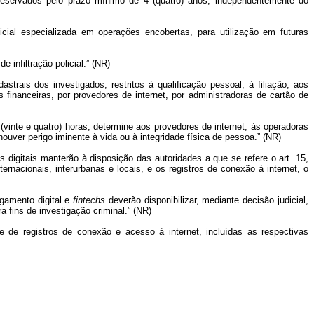
 preservados pelo prazo mínimo de 4 (quatro) anos, independentemente do
icial especializada em operações encobertas, para utilização em futuras
 infiltração policial.” (NR)
strais dos investigados, restritos à qualificação pessoal, à filiação, aos
s financeiras, por provedores de internet, por administradoras de cartão de
 (vinte e quatro) horas, determine aos provedores de internet, às operadoras
ver perigo iminente à vida ou à integridade física de pessoa.” (NR)
digitais manterão à disposição das autoridades a que se refere o art. 15,
rnacionais, interurbanas e locais, e os registros de conexão à internet, o
agamento digital e
fintechs
deverão disponibilizar, mediante decisão judicial,
 fins de investigação criminal.” (NR)
 e de registros de conexão e acesso à internet, incluídas as respectivas