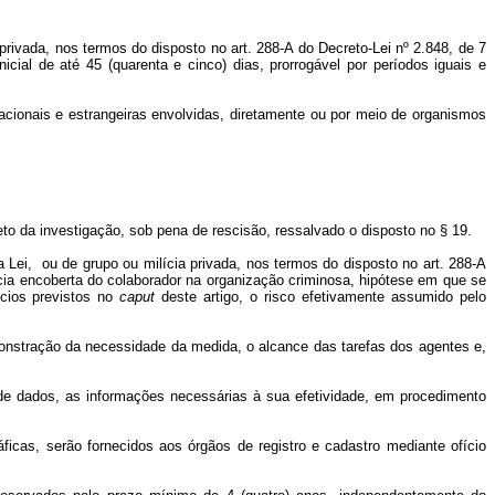
privada, nos termos do disposto no art. 288-A do Decreto-Lei nº 2.848, de 7
nicial de até 45 (quarenta e cinco) dias, prorrogável por períodos iguais e
 nacionais e estrangeiras envolvidas, diretamente ou por meio de organismos
to da investigação, sob pena de rescisão, ressalvado o disposto no § 19.
 Lei, ou de grupo ou milícia privada, nos termos do disposto no art. 288-A
cia encoberta do colaborador na organização criminosa, hipótese em que se
ícios previstos no
caput
deste artigo, o risco efetivamente assumido pelo
demonstração da necessidade da medida, o alcance das tarefas dos agentes e,
s de dados, as informações necessárias à sua efetividade, em procedimento
áficas, serão fornecidos aos órgãos de registro e cadastro mediante ofício