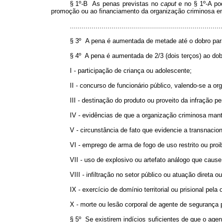
§ 1º-B As penas previstas no
caput
e no § 1º-A pod
promoção ou ao financiamento da organização criminosa e
............................................................................
§ 3º A pena é aumentada de metade até o dobro para
§ 4º A pena é aumentada de 2/3 (dois terços) ao dob
I - participação de criança ou adolescente;
II - concurso de funcionário público, valendo-se a o
III - destinação do produto ou proveito da infração pe
IV - evidências de que a organização criminosa ma
V - circunstância de fato que evidencie a transnacio
VI - emprego de arma de fogo de uso restrito ou proi
VII - uso de explosivo ou artefato análogo que caus
VIII - infiltração no setor público ou atuação direta
IX - exercício de domínio territorial ou prisional pel
X - morte ou lesão corporal de agente de segurança 
§ 5º Se existirem indícios suficientes de que o agent