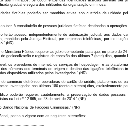
ica dos infiltrados, os documentos das identidades fictícias deverão ser
irada gradual e segura dos infiltrados da organização criminosa.
dades fictícias poderão ser mantidas ativas sob custódia de unidade pol
ouber, à constituição de pessoas jurídicas fictícias destinadas a operações de
ico terão acesso, independentemente de autorização judicial, aos dados cada
, mantidos pela Justiça Eleitoral, por empresas telefônicas, por instituiçõe
ço.” (NR)
 e o Ministério Público requerer ao juízo competente para que, no prazo de 24
e geolocalização e registros de conexão dos últimos 7 (sete) dias, quando hou
óvel, os provedores de internet, os serviços de hospedagem e as plataformas 
o dos números dos terminais de origem e destino das ligações telefônicas inte
dos dispositivos utilizados pelos investigados.” (NR)
de comércio eletrônico, operadoras de cartão de crédito, plataformas de p
os investigados nos últimos 180 (cento e oitenta) dias, exclusivamente para
Público poderão requerer, cautelarmente, a preservação de dados pessoais
tos na Lei nº 12.965, de 23 de abril de 2014.” (NR)
rá o Banco Nacional de Facções Criminosas.” (NR)
Penal, passa a vigorar com as seguintes alterações:
......................................