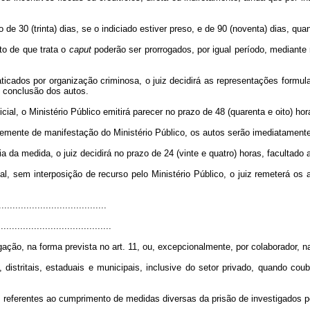
o de 30 (trinta) dias, se o indiciado estiver preso, e de 90 (noventa) dias, quan
to de que trata o
caput
poderão ser prorrogados, por igual período, mediante 
ticados por organização criminosa, o juiz decidirá as representações formula
e conclusão dos autos.
cial, o Ministério Público emitirá parecer no prazo de 48 (quarenta e oito) h
temente de manifestação do Ministério Público, os autos serão imediatamente
a da medida, o juiz decidirá no prazo de 24 (vinte e quatro) horas, facultado 
al, sem interposição de recurso pelo Ministério Público, o juiz remeterá os a
......................................
.........................................
tigação, na forma prevista no art. 11, ou, excepcionalmente, por colaborador, na
, distritais, estaduais e municipais, inclusive do setor privado, quando c
s referentes ao cumprimento de medidas diversas da prisão de investigados pe