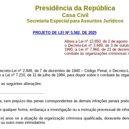
Presidência da República
Casa Civil
Secretaria Especial para Assuntos Jurídicos
PROJETO DE LEI Nº 5.582, DE 2025
Altera a Lei nº 12.850, de 2 de agost
o Decreto-Lei nº 3.689, de 3 de outu
1990, a Lei nº 7.960, de 21 de dezemb
combate às organizações criminosas 
 Decreto-Lei nº 2.848, de 7 de dezembro de 1940 – Código Penal, o Decreto-L
e a Lei nº 7.210, de 11 de julho de 1984, para dispor sobre o combate às org
 as seguintes alterações:
......................................
lta, sem prejuízo das penas correspondentes às demais infrações penais prati
ualquer forma, embaraça a investigação ou a instrução processual de infra
ze) anos se a atuação da organização criminosa qualificada, doravante denom
u outro meio intimidatório.