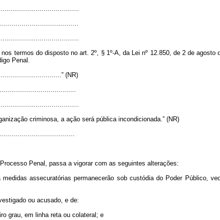
.........................................
.......................................
.........................................
nos termos do disposto no art. 2º, § 1º-A, da Lei nº 12.850, de 2 de agosto 
igo Penal.
.................................” (NR)
......................................
.........................................
ganização criminosa, a ação será pública incondicionada.” (NR)
....................................
 Processo Penal, passa a vigorar com as seguintes alterações:
 medidas assecuratórias permanecerão sob custódia do Poder Público, ved
vestigado ou acusado, e de:
o grau, em linha reta ou colateral; e