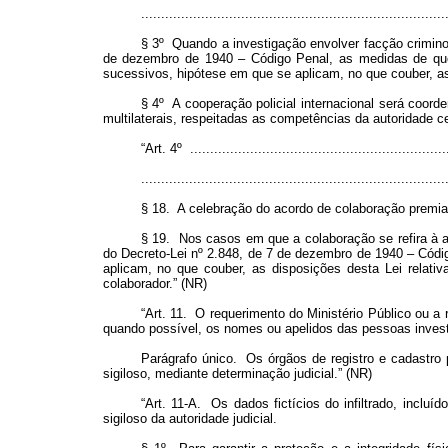
............................................................................
§ 3º Quando a investigação envolver facção criminosa
de dezembro de 1940 – Código Penal, as medidas de que
sucessivos, hipótese em que se aplicam, no que couber, as 
§ 4º A cooperação policial internacional será coord
multilaterais, respeitadas as competências da autoridade cen
“Art. 4º .................................................................
............................................................................
§ 18. A celebração do acordo de colaboração premiad
§ 19. Nos casos em que a colaboração se refira à at
do Decreto-Lei nº 2.848, de 7 de dezembro de 1940 – Códig
aplicam, no que couber, as disposições desta Lei relativ
colaborador.” (NR)
“Art. 11. O requerimento do Ministério Público ou a 
quando possível, os nomes ou apelidos das pessoas investig
Parágrafo único. Os órgãos de registro e cadastro 
sigiloso, mediante determinação judicial.” (NR)
“Art. 11-A. Os dados fictícios do infiltrado, inclu
sigiloso da autoridade judicial.