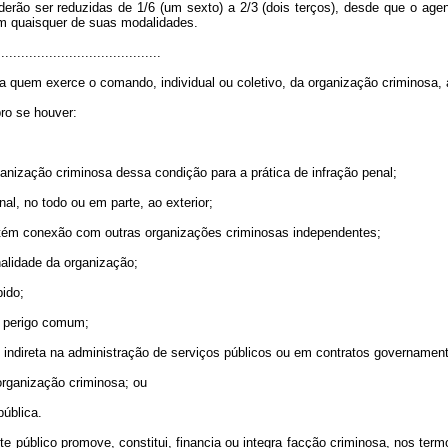
erão ser reduzidas de 1/6 (um sexto) a 2/3 (dois terços), desde que o agen
m quaisquer de suas modalidades.
.........................................
 quem exerce o comando, individual ou coletivo, da organização criminosa,
ro se houver:
rganização criminosa dessa condição para a prática de infração penal;
nal, no todo ou em parte, ao exterior;
ntém conexão com outras organizações criminosas independentes;
nalidade da organização;
bido;
e perigo comum;
 ou indireta na administração de serviços públicos ou em contratos governament
a organização criminosa; ou
pública.
e público promove, constitui, financia ou integra facção criminosa, nos termo