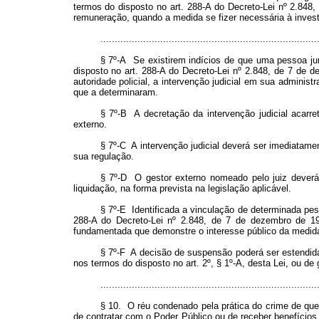
termos do disposto no art. 288-A do Decreto-Lei nº 2.848
remuneração, quando a medida se fizer necessária à invest
............................................................................
§ 7º-A Se existirem indícios de que uma pessoa jurí
disposto no art. 288-A do Decreto-Lei nº 2.848, de 7 de d
autoridade policial, a intervenção judicial em sua adminis
que a determinaram.
§ 7º-B A decretação da intervenção judicial acarre
externo.
§ 7º-C A intervenção judicial deverá ser imediatam
sua regulação.
§ 7º-D O gestor externo nomeado pelo juiz deverá 
liquidação, na forma prevista na legislação aplicável.
§ 7º-E Identificada a vinculação de determinada pess
288-A do Decreto-Lei nº 2.848, de 7 de dezembro de 194
fundamentada que demonstre o interesse público da medida
§ 7º-F A decisão de suspensão poderá ser estendida 
nos termos do disposto no art. 2º, § 1º-A, desta Lei, ou de
............................................................................
§ 10. O réu condenado pela prática do crime de que t
de contratar com o Poder Público ou de receber benefícios o