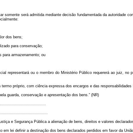
ular somente será admitida mediante decisão fundamentada da autoridade co
ecialmente:
lor dos bens;
lizado para conservação;
das para armazenamento; ou
icial representará ou o membro do Ministério Público requererá ao juiz, no
 termo próprio, com ciência expressa dos encargos e das responsabilidades 
 pela guarda, conservação e apresentação dos bens.” (NR)
......................................
.........................................
ustiça e Segurança Pública a alienação de bens, direitos e valores declarado
o em lei definir a destinação dos bens declarados perdidos em favor da União