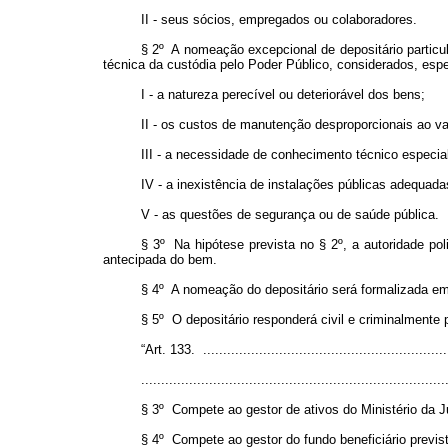
II - seus sócios, empregados ou colaboradores.
§ 2º A nomeação excepcional de depositário partic
técnica da custódia pelo Poder Público, considerados, esp
I - a natureza perecível ou deteriorável dos bens;
II - os custos de manutenção desproporcionais ao va
III - a necessidade de conhecimento técnico especia
IV - a inexistência de instalações públicas adequa
V - as questões de segurança ou de saúde pública.
§ 3º Na hipótese prevista no § 2º, a autoridade pol
antecipada do bem.
§ 4º A nomeação do depositário será formalizada em
§ 5º O depositário responderá civil e criminalmente
“Art. 133. ..............................................................
............................................................................
§ 3º Compete ao gestor de ativos do Ministério da J
§ 4º Compete ao gestor do fundo beneficiário previst