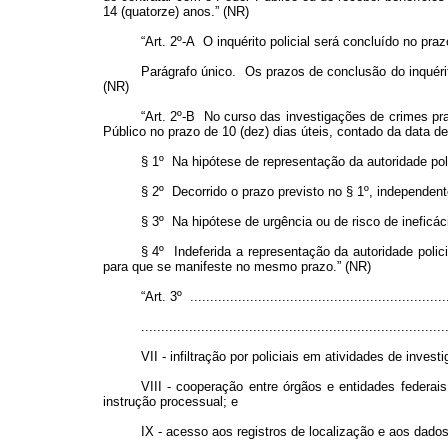
14 (quatorze) anos.” (NR)
“Art. 2º-A O inquérito policial será concluído no praz
Parágrafo único. Os prazos de conclusão do inquéri
(NR)
“Art. 2º-B No curso das investigações de crimes pra
Público no prazo de 10 (dez) dias úteis, contado da data d
§ 1º Na hipótese de representação da autoridade poli
§ 2º Decorrido o prazo previsto no § 1º, independen
§ 3º Na hipótese de urgência ou de risco de ineficáci
§ 4º Indeferida a representação da autoridade polici
para que se manifeste no mesmo prazo.” (NR)
“Art. 3º .................................................................
............................................................................
VII - infiltração por policiais em atividades de inves
VIII - cooperação entre órgãos e entidades federais
instrução processual; e
IX - acesso aos registros de localização e aos dado