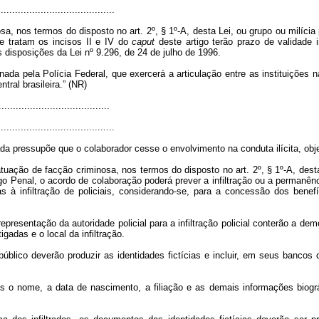
.........................................
, nos termos do disposto no art. 2º, § 1º-A, desta Lei, ou grupo ou milícia 
 tratam os incisos II e IV do
caput
deste artigo terão prazo de validade i
disposições da Lei nº 9.296, de 24 de julho de 1996.
enada pela Polícia Federal, que exercerá a articulação entre as instituições
tral brasileira.” (NR)
......................................
.........................................
a pressupõe que o colaborador cesse o envolvimento na conduta ilícita, obje
uação de facção criminosa, nos termos do disposto no art. 2º, § 1º-A, desta
o Penal, o acordo de colaboração poderá prever a infiltração ou a permanên
as à infiltração de policiais, considerando-se, para a concessão dos benef
representação da autoridade policial para a infiltração policial conterão a 
adas e o local da infiltração.
público deverão produzir as identidades fictícias e incluir, em seus banco
ídos o nome, a data de nascimento, a filiação e as demais informações biogr