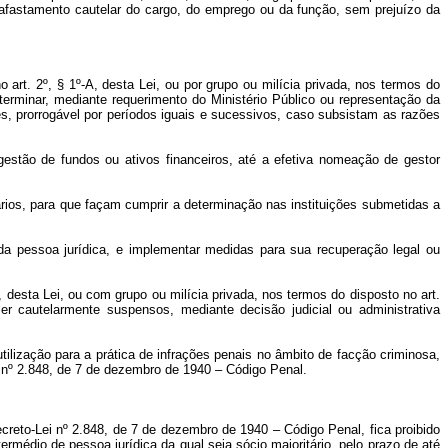
 afastamento cautelar do cargo, do emprego ou da função, sem prejuízo da
art. 2º, § 1º-A, desta Lei, ou por grupo ou milícia privada, nos termos do
terminar, mediante requerimento do Ministério Público ou representação da
ses, prorrogável por períodos iguais e sucessivos, caso subsistam as razões
 gestão de fundos ou ativos financeiros, até a efetiva nomeação de gestor
rios, para que façam cumprir a determinação nas instituições submetidas a
l da pessoa jurídica, e implementar medidas para sua recuperação legal ou
 desta Lei, ou com grupo ou milícia privada, nos termos do disposto no art.
 cautelarmente suspensos, mediante decisão judicial ou administrativa
ilização para a prática de infrações penais no âmbito de facção criminosa,
ei nº 2.848, de 7 de dezembro de 1940 – Código Penal.
Decreto-Lei nº 2.848, de 7 de dezembro de 1940 – Código Penal, fica proibido
termédio de pessoa jurídica da qual seja sócio majoritário, pelo prazo de até