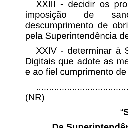
XXIII - decidir os pr
imposição de sanç
descumprimento de obri
pela Superintendência de
XXIV - determinar à 
Digitais que adote as m
e ao fiel cumprimento de
...................................
(NR)
“
S
Da Superintendên