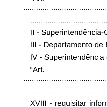
.......................................
...................................
II - Superintendência-
III - Departamento de
IV - Superintendência 
“Ar
.......................................
...................................
XVIII - requisitar in