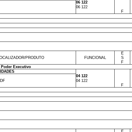
06 122
06 122
F
E
OCALIZADOR/PRODUTO
FUNCIONAL
S
F
 Poder Executivo
VIDADES
04 122
 DF
04 122
F
E