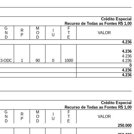
Crédito Especial
Recurso de Todas as Fontes R$ 1,00
G
M
F
R
I
N
O
T
VALOR
P
U
D
D
E
4.236
4.236
4.236
3-ODC
1
90
0
1000
4.236
0
4.236
4.236
Crédito Especial
Recurso de Todas as Fontes R$ 1,00
G
M
F
R
I
N
O
T
VALOR
P
U
D
D
E
250.000