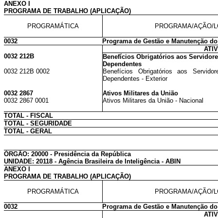
ANEXO I
PROGRAMA DE TRABALHO (APLICAÇÃO)
PROGRAMÁTICA
PROGRAMA/AÇÃO/L
0032
Programa de Gestão e Manutenção do
ATI
0032 212B
Benefícios Obrigatórios aos Servidore
Dependentes
0032 212B 0002
Benefícios Obrigatórios aos Servido
Dependentes - Exterior
0032 2867
Ativos Militares da União
0032 2867 0001
Ativos Militares da União - Nacional
TOTAL - FISCAL
TOTAL - SEGURIDADE
TOTAL - GERAL
ÓRGÃO: 20000 - Presidência da República
UNIDADE: 20118 - Agência Brasileira de Inteligência - ABIN
ANEXO I
PROGRAMA DE TRABALHO (APLICAÇÃO)
PROGRAMÁTICA
PROGRAMA/AÇÃO/L
0032
Programa de Gestão e Manutenção do
ATI