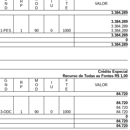
R
I
N
O
T
VALOR
P
U
D
D
E
3.384.289
3.384.289
3.384.289
1-PES
1
90
0
1000
3.384.289
3.384.289
0
3.384.289
Crédito Especial
Recurso de Todas as Fontes R$ 1,00
G
M
F
R
I
N
O
T
VALOR
P
U
D
D
E
84.720
84.720
84.720
3-ODC
1
90
0
1000
84.720
0
84.720
84.720