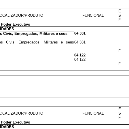
E
OCALIZADOR/PRODUTO
FUNCIONAL
S
F
 Poder Executivo
VIDADES
04 331
s Civis, Empregados, Militares e seus
res Civis, Empregados, Militares e seus
04 331
F
04 122
04 122
F
E
OCALIZADOR/PRODUTO
FUNCIONAL
S
F
 Poder Executivo
VIDADES