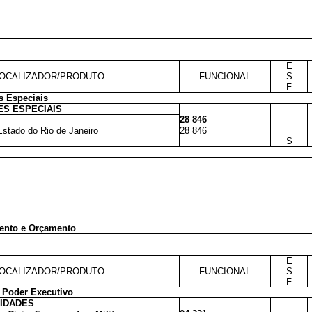
E
OCALIZADOR/PRODUTO
FUNCIONAL
S
F
s Especiais
S ESPECIAIS
28 846
Estado do Rio de Janeiro
28 846
S
mento e Orçamento
E
OCALIZADOR/PRODUTO
FUNCIONAL
S
F
 Poder Executivo
VIDADES