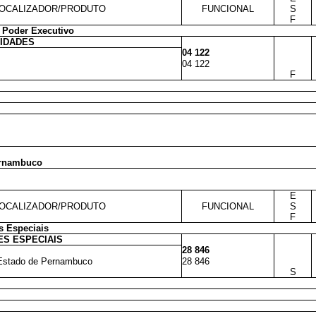
OCALIZADOR/PRODUTO
FUNCIONAL
S
F
 Poder Executivo
VIDADES
04 122
04 122
F
Pernambuco
E
OCALIZADOR/PRODUTO
FUNCIONAL
S
F
s Especiais
S ESPECIAIS
28 846
o Estado de Pernambuco
28 846
S