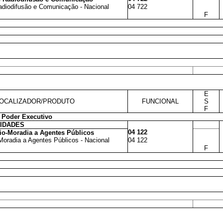
adiodifusão e Comunicação - Nacional
04 722
F
E
OCALIZADOR/PRODUTO
FUNCIONAL
S
F
 Poder Executivo
VIDADES
04 122
io-Moradia a Agentes Públicos
Moradia a Agentes Públicos - Nacional
04 122
F