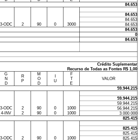
84.653
84.653
84.653
3-ODC
2
90
0
3000
84.653
84.653
0
84.653
Crédito Suplementar
Recurso de Todas as Fontes R$ 1,00
G
M
F
R
I
N
O
T
VALOR
P
U
D
D
E
59.944.215
59.944.215
59.944.215
3-ODC
2
90
0
1000
56.944.215
4-INV
2
90
0
1000
3.000.000
825.415
825.415
825.415
3-ODC
2
90
0
1000
825.415