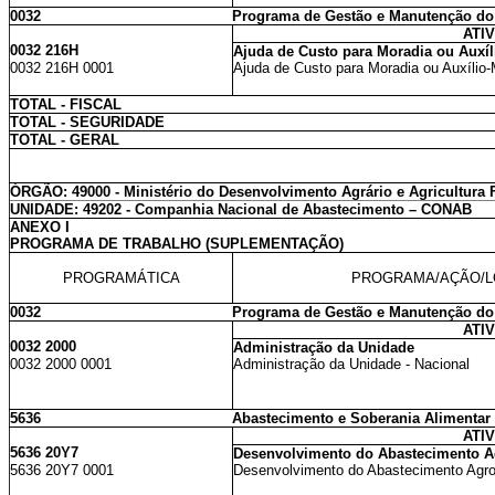
0032
Programa de Gestão e Manutenção do
ATI
0032 216H
Ajuda de Custo para Moradia ou Auxíl
0032 216H 0001
Ajuda de Custo para Moradia ou Auxílio-
TOTAL - FISCAL
TOTAL - SEGURIDADE
TOTAL - GERAL
ÓRGÃO: 49000 - Ministério do Desenvolvimento Agrário e Agricultura 
UNIDADE: 49202 - Companhia Nacional de Abastecimento – CONAB
ANEXO I
PROGRAMA DE TRABALHO (SUPLEMENTAÇÃO)
PROGRAMÁTICA
PROGRAMA/AÇÃO/L
0032
Programa de Gestão e Manutenção do
ATI
0032 2000
Administração da Unidade
0032 2000 0001
Administração da Unidade - Nacional
5636
Abastecimento e Soberania Alimentar
ATI
5636 20Y7
Desenvolvimento do Abastecimento A
5636 20Y7 0001
Desenvolvimento do Abastecimento Agroa