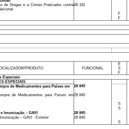
 União
ito de Drogas e a Crimes Praticados contra
06 181
Nacional
F
F
E
OCALIZADOR/PRODUTO
FUNCIONAL
S
F
s Especiais
S ESPECIAIS
28 845
ompra de Medicamentos para Países em
Compra de Medicamentos para Países em
28 845
S
S
 e Imunização – GAVI
28 845
Imunização – GAVI - Exterior
28 845
S