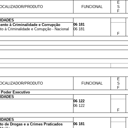
E
OCALIZADOR/PRODUTO
FUNCIONAL
S
F
VIDADES
06 181
mento à Criminalidade e Corrupção
to à Criminalidade e Corrupção - Nacional
06 181
F
E
OCALIZADOR/PRODUTO
FUNCIONAL
S
F
 Poder Executivo
VIDADES
06 122
06 122
F
VIDADES
06 181
ito de Drogas e a Crimes Praticados