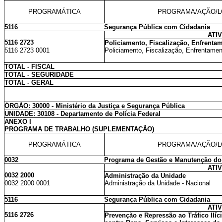
PROGRAMÁTICA
PROGRAMA/AÇÃO/L
5116
Segurança Pública com Cidadania
ATI
5116 2723
Policiamento, Fiscalização, Enfrenta
5116 2723 0001
Policiamento, Fiscalização, Enfrentamen
TOTAL - FISCAL
TOTAL - SEGURIDADE
TOTAL - GERAL
ÓRGÃO: 30000 - Ministério da Justiça e Segurança Pública
UNIDADE: 30108 - Departamento de Polícia Federal
ANEXO I
PROGRAMA DE TRABALHO (SUPLEMENTAÇÃO)
PROGRAMÁTICA
PROGRAMA/AÇÃO/L
0032
Programa de Gestão e Manutenção do
ATI
0032 2000
Administração da Unidade
0032 2000 0001
Administração da Unidade - Nacional
5116
Segurança Pública com Cidadania
ATI
5116 2726
Prevenção e Repressão ao Tráfico Ilíc