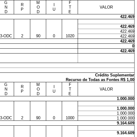
G
M
F
R
I
N
O
T
VALOR
P
U
D
D
E
422.469
422.469
422.469
3-ODC
2
90
0
1020
422.469
422.469
0
422.469
Crédito Suplementar
Recurso de Todas as Fontes R$ 1,00
G
M
F
R
I
N
O
T
VALOR
P
U
D
D
E
1.000.000
1.000.000
1.000.000
3-ODC
2
90
0
1000
1.000.000
9.164.609
9.164.609