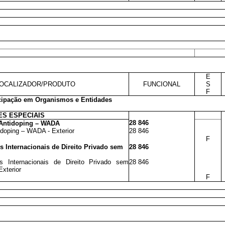
E
OCALIZADOR/PRODUTO
FUNCIONAL
S
F
icipação em Organismos e Entidades
S ESPECIAIS
28 846
l Antidoping – WADA
idoping – WADA - Exterior
28 846
F
 Internacionais de Direito Privado sem
28 846
s Internacionais de Direito Privado sem
28 846
xterior
F