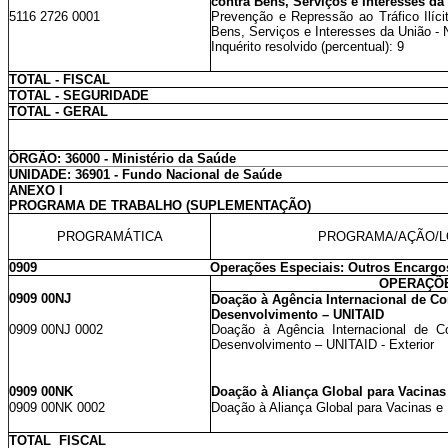
contra Bens, Serviços e Interesses da
5116 2726 0001
Prevenção e Repressão ao Tráfico Ilíc
Bens, Serviços e Interesses da União - 
Inquérito resolvido (percentual): 9
TOTAL - FISCAL
TOTAL - SEGURIDADE
TOTAL - GERAL
ÓRGÃO: 36000 - Ministério da Saúde
UNIDADE: 36901 - Fundo Nacional de Saúde
ANEXO I
PROGRAMA DE TRABALHO (SUPLEMENTAÇÃO)
PROGRAMÁTICA
PROGRAMA/AÇÃO/L
0909
Operações Especiais: Outros Encargo
OPERAÇÕE
0909 00NJ
Doação à Agência Internacional de C
Desenvolvimento – UNITAID
0909 00NJ 0002
Doação à Agência Internacional de 
Desenvolvimento – UNITAID - Exterior
0909 00NK
Doação à Aliança Global para Vacinas
0909 00NK 0002
Doação à Aliança Global para Vacinas e 
TOTAL FISCAL