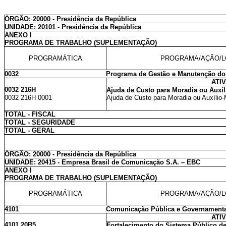
ÓRGÃO: 20000 - Presidência da República
UNIDADE: 20101 - Presidência da República
ANEXO I
PROGRAMA DE TRABALHO (SUPLEMENTAÇÃO)
PROGRAMÁTICA
PROGRAMA/AÇÃO/L
0032
Programa de Gestão e Manutenção do
ATI
0032 216H
Ajuda de Custo para Moradia ou Auxíl
0032 216H 0001
Ajuda de Custo para Moradia ou Auxílio-
TOTAL - FISCAL
TOTAL - SEGURIDADE
TOTAL - GERAL
ÓRGÃO: 20000 - Presidência da República
UNIDADE: 20415 - Empresa Brasil de Comunicação S.A. – EBC
ANEXO I
PROGRAMA DE TRABALHO (SUPLEMENTAÇÃO)
PROGRAMÁTICA
PROGRAMA/AÇÃO/L
4101
Comunicação Pública e Governamenta
ATI
4101 20B5
Fortalecimento do Sistema Público d