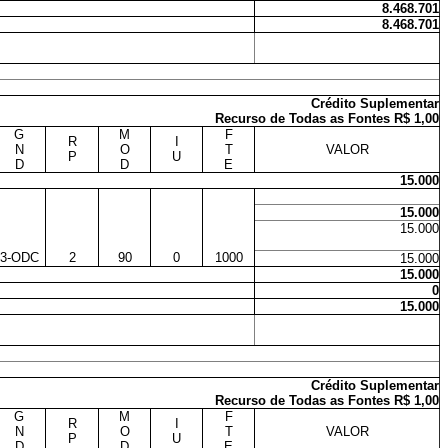
8.468.701
8.468.701
Crédito Suplementar
Recurso de Todas as Fontes R$ 1,00
G
M
F
R
I
N
O
T
VALOR
P
U
D
D
E
15.000
15.000
15.000
3-ODC
2
90
0
1000
15.000
15.000
0
15.000
Crédito Suplementar
Recurso de Todas as Fontes R$ 1,00
G
M
F
R
I
N
O
T
VALOR
P
U
D
D
E