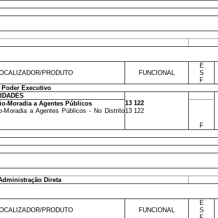
E
OCALIZADOR/PRODUTO
FUNCIONAL
S
F
 Poder Executivo
VIDADES
13 122
io-Moradia a Agentes Públicos
o-Moradia a Agentes Públicos - No Distrito
13 122
F
Administração Direta
E
OCALIZADOR/PRODUTO
FUNCIONAL
S
F