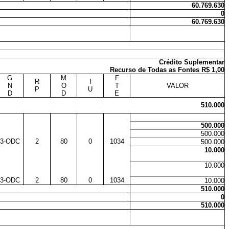
60.769.630
0
60.769.630
Crédito Suplementar
Recurso de Todas as Fontes R$ 1,00
G
M
F
R
I
N
O
T
VALOR
P
U
D
D
E
510.000
500.000
500.000
3-ODC
2
80
0
1034
500.000
10.000
10.000
3-ODC
2
80
0
1034
10.000
510.000
0
510.000