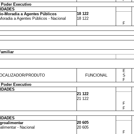
 Poder Executivo
VIDADES
18 122
io-Moradia a Agentes Públicos
Moradia a Agentes Públicos - Nacional
18 122
F
Familiar
E
OCALIZADOR/PRODUTO
FUNCIONAL
S
F
 Poder Executivo
VIDADES
21 122
21 122
F
F
VIDADES
20 605
groalimentar
limentar - Nacional
20 605
F