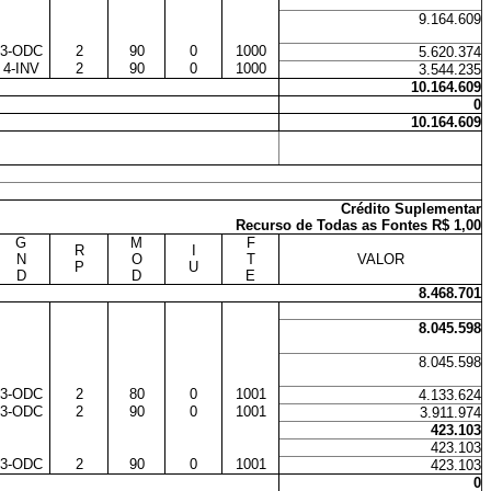
9.164.609
3-ODC
2
90
0
1000
5.620.374
4-INV
2
90
0
1000
3.544.235
10.164.609
0
10.164.609
Crédito Suplementar
Recurso de Todas as Fontes R$ 1,00
G
M
F
R
I
N
O
T
VALOR
P
U
D
D
E
8.468.701
8.045.598
8.045.598
3-ODC
2
80
0
1001
4.133.624
3-ODC
2
90
0
1001
3.911.974
423.103
423.103
3-ODC
2
90
0
1001
423.103
0