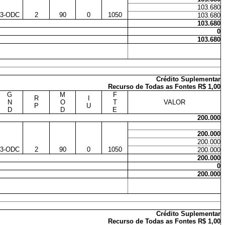
103.680
3-ODC
2
90
0
1050
103.680
103.680
0
103.680
Crédito Suplementar
Recurso de Todas as Fontes R$ 1,00
G
M
F
R
I
N
O
T
VALOR
P
U
D
D
E
200.000
200.000
200.000
3-ODC
2
90
0
1050
200.000
200.000
0
200.000
Crédito Suplementar
Recurso de Todas as Fontes R$ 1,00