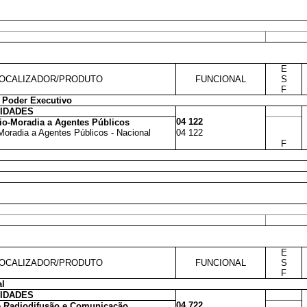
E
OCALIZADOR/PRODUTO
FUNCIONAL
S
F
 Poder Executivo
VIDADES
04 122
io-Moradia a Agentes Públicos
Moradia a Agentes Públicos - Nacional
04 122
F
E
OCALIZADOR/PRODUTO
FUNCIONAL
S
F
l
VIDADES
04 722
e Radiodifusão e Comunicação