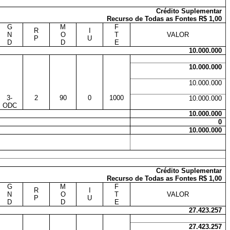
Crédito Suplementar
Recurso de Todas as Fontes R$ 1,00
G
M
F
R
I
N
O
T
VALOR
P
U
D
D
E
10.000.000
10.000.000
10.000.000
3-
2
90
0
1000
10.000.000
ODC
10.000.000
0
10.000.000
Crédito Suplementar
Recurso de Todas as Fontes R$ 1,00
G
M
F
R
I
N
O
T
VALOR
P
U
D
D
E
27.423.257
27.423.257