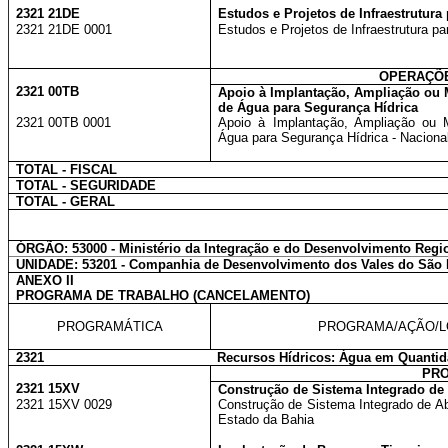
2321 21DE
Estudos e Projetos de Infraestrutura
2321 21DE 0001
Estudos e Projetos de Infraestrutura pa
OPERAÇÕE
2321 00TB
Apoio à Implantação, Ampliação ou M
de Água para Segurança Hídrica
2321 00TB 0001
Apoio à Implantação, Ampliação ou Me
Água para Segurança Hídrica - Naciona
TOTAL - FISCAL
TOTAL - SEGURIDADE
TOTAL - GERAL
ÓRGÃO: 53000 - Ministério da Integração e do Desenvolvimento Regi
UNIDADE: 53201 - Companhia de Desenvolvimento dos Vales do São
ANEXO II
PROGRAMA DE TRABALHO (CANCELAMENTO)
PROGRAMÁTICA
PROGRAMA/AÇÃO/L
2321
Recursos Hídricos: Água em Quantid
PR
2321 15XV
Construção de Sistema Integrado de
2321 15XV 0029
Construção de Sistema Integrado de A
Estado da Bahia