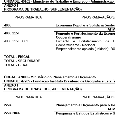
UNIDADE: 40101 - Ministério do Trabalho e Emprego - Administração 
ANEXO I
PROGRAMA DE TRABALHO (SUPLEMENTAÇÃO)
PROGRAMÁTICA
PROGRAMA/AÇÃO/L
4006
Economia Popular e Solidária Susten
ATI
4006 215F
Fomento e Fortalecimento da Econom
Cooperativismo
4006 215F 0001
Fomento e Fortalecimento da Ec
Cooperativismo - Nacional
Empreendimento apoiado (unidade): 20
TOTAL - FISCAL
TOTAL - SEGURIDADE
TOTAL - GERAL
ÓRGÃO: 47000 - Ministério do Planejamento e Orçamento
UNIDADE: 47205 - Fundação Instituto Brasileiro de Geografia e Estatís
ANEXO I
PROGRAMA DE TRABALHO (SUPLEMENTAÇÃO)
PROGRAMÁTICA
PROGRAMA/AÇÃO/L
2224
Planejamento e Orçamento para o De
ATI
2224 20U6
Pesquisas e Estudos Estatísticos e G