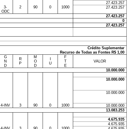
27.423.257
3-
2
90
0
1000
27.423.257
ODC
27.423.257
0
27.423.257
Crédito Suplementar
Recurso de Todas as Fontes R$ 1,00
G
M
F
R
I
N
O
T
VALOR
P
U
D
D
E
10.000.000
10.000.000
10.000.000
4-INV
3
90
0
1000
10.000.000
13.083.253
4.675.935
4.675.935
4-INV
3
90
0
1000
4.675.935