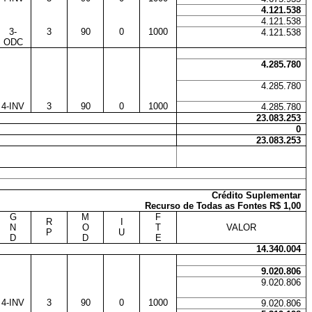
4.121.538
4.121.538
3-
3
90
0
1000
4.121.538
ODC
4.285.780
4.285.780
4-INV
3
90
0
1000
4.285.780
23.083.253
0
23.083.253
Crédito Suplementar
Recurso de Todas as Fontes R$ 1,00
G
M
F
R
I
N
O
T
VALOR
P
U
D
D
E
14.340.004
9.020.806
9.020.806
4-INV
3
90
0
1000
9.020.806