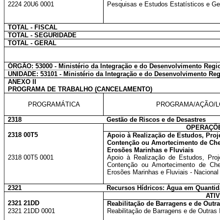
2224 20U6 0001
Pesquisas e Estudos Estatísticos e Geo
TOTAL - FISCAL
TOTAL - SEGURIDADE
TOTAL - GERAL
ÓRGÃO: 53000
-
Ministério da Integração e do Desenvolvimento Regi
UNIDADE: 53101
-
Ministério da Integração e do Desenvolvimento Re
ANEXO II
PROGRAMA DE TRABALHO (CANCELAMENTO)
PROGRAMÁTICA
PROGRAMA/AÇÃO/L
2318
Gestão de Riscos e de Desastres
OPERAÇÕE
2318 00T5
Apoio à Realização de Estudos, Proj
Contenção ou Amortecimento de Che
Erosões Marinhas e Fluviais
2318 00T5 0001
Apoio à Realização de Estudos, Pro
Contenção ou Amortecimento de Che
Erosões Marinhas e Fluviais - Nacional
2321
Recursos Hídricos: Água em Quantid
ATI
2321 21DD
Reabilitação de Barragens e de Outra
2321 21DD 0001
Reabilitação de Barragens e de Outras I