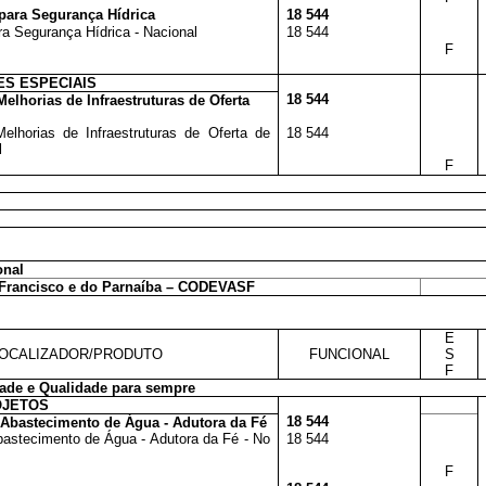
 para Segurança Hídrica
18 544
ra Segurança Hídrica - Nacional
18 544
F
S ESPECIAIS
18 544
elhorias de Infraestruturas de Oferta
lhorias de Infraestruturas de Oferta de
18 544
l
F
onal
 Francisco e do Parnaíba – CODEVASF
E
OCALIZADOR/PRODUTO
FUNCIONAL
S
F
ade e Qualidade para sempre
OJETOS
18 544
 Abastecimento de Água - Adutora da Fé
bastecimento de Água - Adutora da Fé - No
18 544
F