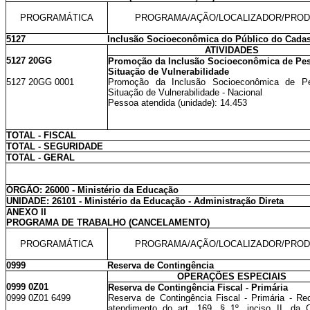
PROGRAMÁTICA
PROGRAMA/AÇÃO/LOCALIZADOR/PRO
5127
Inclusão Socioeconômica do Público do Cadas
ATIVIDADES
5127 20GG
Promoção da Inclusão Socioeconômica de Pe
Situação de Vulnerabilidade
5127 20GG 0001
Promoção da Inclusão Socioeconômica de 
Situação de Vulnerabilidade - Nacional
Pessoa atendida (unidade): 14.453
TOTAL - FISCAL
TOTAL - SEGURIDADE
TOTAL - GERAL
ÓRGÃO: 26000 - Ministério da Educação
UNIDADE: 26101 - Ministério da Educação - Administração Direta
ANEXO II
PROGRAMA DE TRABALHO (CANCELAMENTO)
PROGRAMÁTICA
PROGRAMA/AÇÃO/LOCALIZADOR/PRO
0999
Reserva de Contingência
OPERAÇÕES ESPECIAIS
0999 0Z01
Reserva de Contingência Fiscal - Primária
0999 0Z01 6499
Reserva de Contingência Fiscal - Primária - Re
atendimento do art. 169, § 1º, inciso II, da C