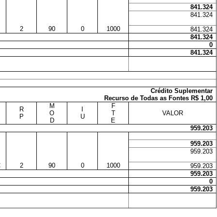
841.324
841.324
2
90
0
1000
841.324
841.324
0
841.324
Crédito Suplementar
Recurso de Todas as Fontes R$ 1,00
M
F
R
I
O
T
VALOR
P
U
D
E
959.203
959.203
959.203
C
2
90
0
1000
959.203
959.203
0
959.203