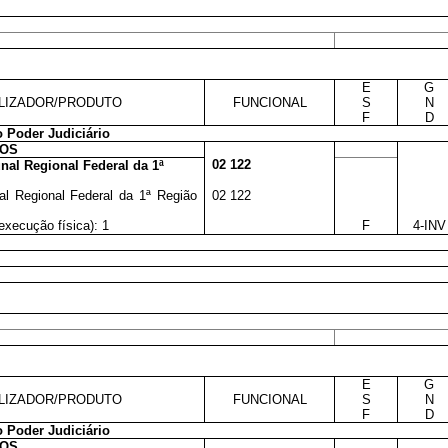
E
G
LIZADOR/PRODUTO
FUNCIONAL
S
N
F
D
 Poder Judiciário
OS
02 122
nal Regional Federal da 1ª
al Regional Federal da 1ª Região
02 122
execução física): 1
F
4-INV
E
G
LIZADOR/PRODUTO
FUNCIONAL
S
N
F
D
 Poder Judiciário
OS