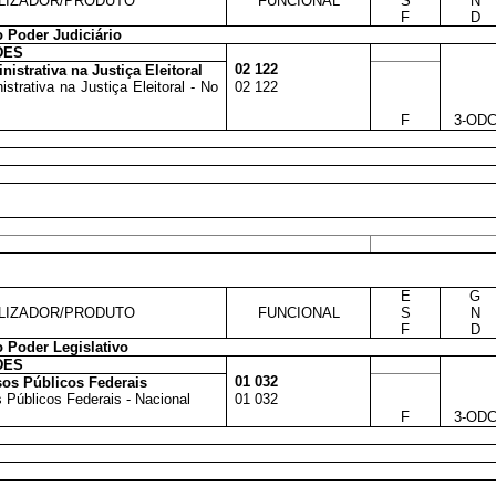
LIZADOR/PRODUTO
FUNCIONAL
S
N
F
D
 Poder Judiciário
DES
02 122
strativa na Justiça Eleitoral
trativa na Justiça Eleitoral - No
02 122
F
3-OD
E
G
LIZADOR/PRODUTO
FUNCIONAL
S
N
F
D
 Poder Legislativo
DES
01 032
sos Públicos Federais
 Públicos Federais - Nacional
01 032
F
3-OD