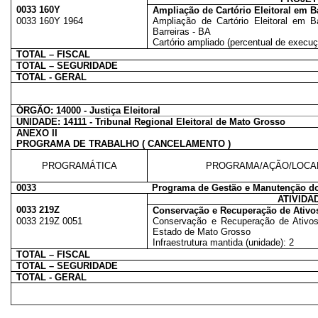
0033 160Y
Ampliação de Cartório Eleitoral em Ba
0033 160Y 1964
Ampliação de Cartório Eleitoral em B
Barreiras - BA
Cartório ampliado (percentual de execuç
TOTAL – FISCAL
TOTAL – SEGURIDADE
TOTAL - GERAL
ÓRGÃO: 14000 - Justiça Eleitoral
UNIDADE: 14111 - Tribunal Regional Eleitoral de Mato Grosso
ANEXO II
PROGRAMA DE TRABALHO ( CANCELAMENTO )
PROGRAMÁTICA
PROGRAMA/AÇÃO/LOCA
0033
Programa de Gestão e Manutenção do
ATIVIDA
0033 219Z
Conservação e Recuperação de Ativos
0033 219Z 0051
Conservação e Recuperação de Ativos 
Estado de Mato Grosso
Infraestrutura mantida (unidade): 2
TOTAL – FISCAL
TOTAL – SEGURIDADE
TOTAL - GERAL