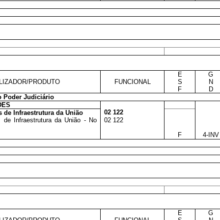
E
G
LIZADOR/PRODUTO
FUNCIONAL
S
N
F
D
 Poder Judiciário
DES
02 122
 de Infraestrutura da União
de Infraestrutura da União - No
02 122
F
4-INV
E
G