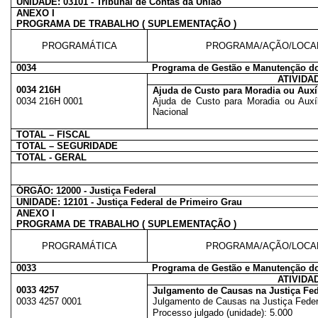
UNIDADE: 03101 - Tribunal de Contas da União
ANEXO I
PROGRAMA DE TRABALHO ( SUPLEMENTAÇÃO )
PROGRAMÁTICA
PROGRAMA/AÇÃO/LOCA
0034
Programa de Gestão e Manutenção do
ATIVIDA
0034 216H
Ajuda de Custo para Moradia ou Auxí
0034 216H 0001
Ajuda de Custo para Moradia ou Auxíl
Nacional
TOTAL – FISCAL
TOTAL – SEGURIDADE
TOTAL - GERAL
ÓRGÃO: 12000 - Justiça Federal
UNIDADE: 12101 - Justiça Federal de Primeiro Grau
ANEXO I
PROGRAMA DE TRABALHO ( SUPLEMENTAÇÃO )
PROGRAMÁTICA
PROGRAMA/AÇÃO/LOCA
0033
Programa de Gestão e Manutenção do
ATIVIDA
0033 4257
Julgamento de Causas na Justiça Fed
0033 4257 0001
Julgamento de Causas na Justiça Federa
Processo julgado (unidade): 5.000