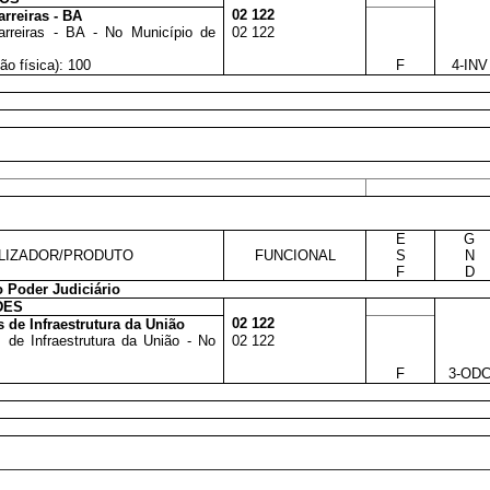
02 122
rreiras - BA
arreiras - BA - No Município de
02 122
ão física): 100
F
4-INV
E
G
LIZADOR/PRODUTO
FUNCIONAL
S
N
F
D
 Poder Judiciário
DES
02 122
 de Infraestrutura da União
de Infraestrutura da União - No
02 122
F
3-OD