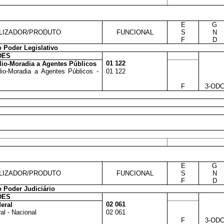
E
G
LIZADOR/PRODUTO
FUNCIONAL
S
N
F
D
 Poder Legislativo
DES
01 122
lio-Moradia a Agentes Públicos
io-Moradia a Agentes Públicos -
01 122
F
3-OD
E
G
LIZADOR/PRODUTO
FUNCIONAL
S
N
F
D
 Poder Judiciário
DES
02 061
eral
l - Nacional
02 061
F
3-OD