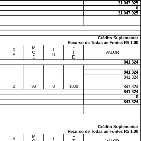
31.047.925
0
31.047.925
Crédito Suplementar
Recurso de Todas as Fontes R$ 1,00
M
F
R
I
O
T
VALOR
P
U
D
E
841.324
841.324
841.324
2
90
0
1000
841.324
841.324
0
841.324
Crédito Suplementar
Recurso de Todas as Fontes R$ 1,00
M
F
R
I