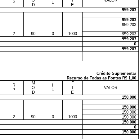
O
T
VALOR
P
U
D
E
959.203
959.203
959.203
C
2
90
0
1000
959.203
959.203
0
959.203
Crédito Suplementar
Recurso de Todas as Fontes R$ 1,00
M
F
R
I
O
T
VALOR
P
U
D
E
150.000
150.000
150.000
C
2
90
0
1000
150.000
150.000
0
150.000