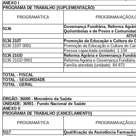
ANEXO I
PROGRAMA DE TRABALHO (SUPLEMENTAÇÃO)
PROGRAMÁTICA
PROGRAMA/AÇÃO/L
Governança Fundiária, Reforma Agrária
5136
Quilombolas e de Povos e Comunidad
ATIV
5136 210T
Promoção da Educação e Cultura do
5136 210T 0001
Promoção da Educação e Cultura do Cam
Pessoa capacitada (unidade): 1.134
5136 21GD
Reforma Agrária e Governança Fundiá
5136 21GD 0001
Reforma Agrária e Governança Fundiária 
Família atendida (unidade): 84.973
TOTAL - FISCAL
TOTAL - SEGURIDADE
TOTAL - GERAL
ÓRGÃO: 36000 - Ministério da Saúde
UNIDADE: 36901 - Fundo Nacional de Saúde
ANEXO II
PROGRAMA DE TRABALHO (CANCELAMENTO)
PROGRAMÁTICA
PROGRAMA/AÇÃO/L
5117
Qualificação da Assistência Farmacêu