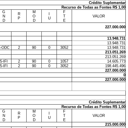
Crédito Suplementar
Recurso de Todas as Fontes R$ 1,00
G
M
F
R
I
N
O
T
VALOR
P
U
D
D
E
227.000.000
13.948.731
13.948.731
3-ODC
2
90
0
3052
13.948.731
213.051.269
213.051.269
5-IFI
2
90
0
1057
14.605.773
5-IFI
2
90
0
3052
198.445.496
227.000.000
0
227.000.000
Crédito Suplementar
Recurso de Todas as Fontes R$ 1,00
G
M
F
R
I
N
O
T
VALOR
P
U
D
D
E
215.000.000