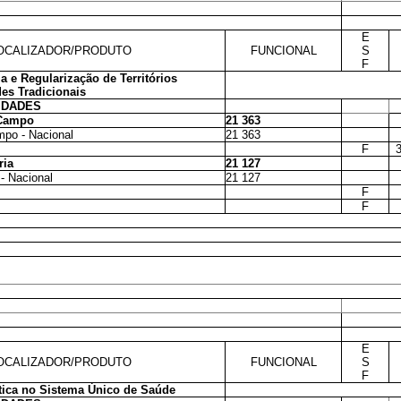
E
OCALIZADOR/PRODUTO
FUNCIONAL
S
F
 e Regularização de Territórios
es Tradicionais
IDADES
 Campo
21 363
po - Nacional
21 363
F
ria
21 127
- Nacional
21 127
F
F
E
OCALIZADOR/PRODUTO
FUNCIONAL
S
F
tica no Sistema Único de Saúde