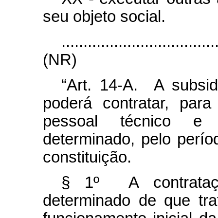
seu objeto social.
...................................
(NR)
“Art. 14-A. A subsidi
poderá contratar, par
pessoal técnico e 
determinado, pelo perí
constituição.
§ 1º A contrataç
determinado de que tr