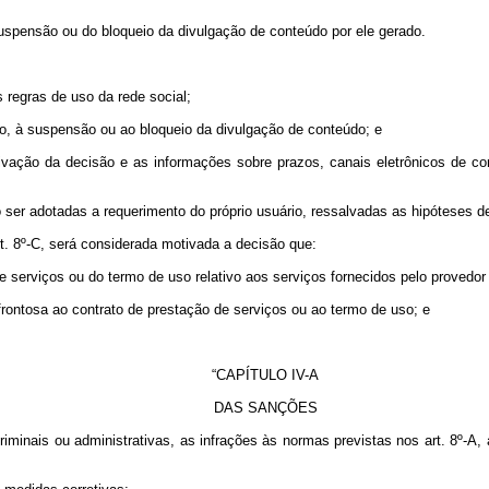
suspensão ou do bloqueio da divulgação de conteúdo por ele gerado.
s regras de uso da rede social;
ão, à suspensão ou ao bloqueio da divulgação de conteúdo; e
otivação da decisão e as informações sobre prazos, canais eletrônicos de 
er adotadas a requerimento do próprio usuário, ressalvadas as hipóteses de g
rt. 8º-C, será considerada motivada a decisão que:
de serviços ou do termo de uso relativo aos serviços fornecidos pelo provedor 
frontosa ao contrato de prestação de serviços ou ao termo de uso; e
“CAPÍTULO IV-A
DAS SANÇÕES
inais ou administrativas, as infrações às normas previstas nos art. 8º-A, art