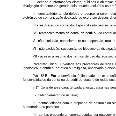
I - acesso a informações claras, públicas e objetivas
divulgação de conteúdo gerado pelo usuário, incluídos os cri
II - contraditório, ampla defesa e recurso, a serem 
eletrônico de comunicação dedicado ao exercício desses direi
III - restituição do conteúdo disponibilizado pelo usuá
IV - restabelecimento da conta, do perfil ou do conte
V - não exclusão, cancelamento ou suspensão, total ou p
VI - não exclusão, suspensão ou bloqueio da divulgação
VII - acesso a resumo dos termos de uso da rede social
Parágrafo único. É vedada aos provedores de redes so
ideológica, científica, artística ou religiosa, observado o dispo
“Art. 8º-B Em observância à liberdade de expressã
funcionalidades da conta ou do perfil de usuário de redes so
§ 1º Considera-se caracterizada a justa causa nas seg
I - inadimplemento do usuário;
II - contas criadas com o propósito de assumir ou si
humorístico ou paródico;
III - contas preponderantemente geridas por qualquer 