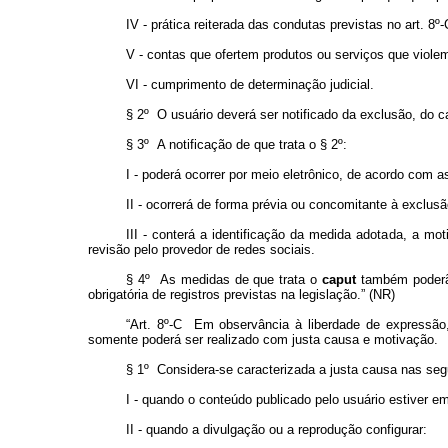
IV - prática reiterada das condutas previstas no art. 8º-
V - contas que ofertem produtos ou serviços que violem p
VI - cumprimento de determinação judicial.
§ 2º O usuário deverá ser notificado da exclusão, do c
§ 3º A notificação de que trata o § 2º:
I - poderá ocorrer por meio eletrônico, de acordo com a
II - ocorrerá de forma prévia ou concomitante à exclusã
III - conterá a identificação da medida adotada, a m
revisão pelo provedor de redes sociais.
§ 4º As medidas de que trata o
caput
também poderão
obrigatória de registros previstas na legislação.” (NR)
“Art. 8º-C Em observância à liberdade de expressão
somente poderá ser realizado com justa causa e motivação.
§ 1º Considera-se caracterizada a justa causa nas seg
I - quando o conteúdo publicado pelo usuário estiver e
II - quando a divulgação ou a reprodução configurar: