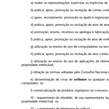
a) nudez ou representações explícitas ou implícitas de
b) prática, apoio, promoção ou incitação de crimes contr
c) apoio, recrutamento, promoção ou ajuda a organizaçõ
d) prática, apoio, promoção ou incitação de atos de ame
e) promoção, ensino, incentivo ou apologia à fabricação 
f) prática, apoio, promoção ou incitação de atos de viol
g) utilização ou ensino do uso de computadores ou tec
h) prática, apoio, promoção ou incitação de atos contr
i) utilização ou ensino do uso de aplicações de interne
propriedade intelectual;
j) infração às normas editadas pelo Conselho Nacional d
k) disseminação de vírus de
software
ou qualquer ou
computador; ou
l) comercialização de produtos impróprios ao consumo, 
III - requerimento do ofendido, de seu representante l
propriedade intelectual; ou
IV - cumprimento de determinação judicial.