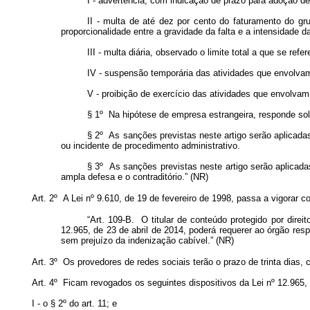
I - advertência, com indicação de prazo para adoção de
II - multa de até dez por cento do faturamento do gr
proporcionalidade entre a gravidade da falta e a intensidade d
III - multa diária, observado o limite total a que se refere
IV - suspensão temporária das atividades que envolvam 
V - proibição de exercício das atividades que envolvam 
§ 1º Na hipótese de empresa estrangeira, responde so
§ 2º As sanções previstas neste artigo serão aplicada
ou incidente de procedimento administrativo.
§ 3º As sanções previstas neste artigo serão aplicada
ampla defesa e o contraditório.” (NR)
Art. 2º A Lei nº 9.610, de 19 de fevereiro de 1998, passa a vigorar 
“Art. 109-B. O titular de conteúdo protegido por direi
12.965, de 23 de abril de 2014, poderá requerer ao órgão resp
sem prejuízo da indenização cabível.” (NR)
Art. 3º Os provedores de redes sociais terão o prazo de trinta dias,
Art. 4º Ficam revogados os seguintes dispositivos da Lei nº 12.965,
I - o § 2º do art. 11; e