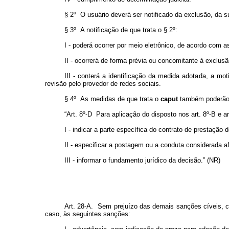
§ 2º O usuário deverá ser notificado da exclusão, da 
§ 3º A notificação de que trata o § 2º:
I - poderá ocorrer por meio eletrônico, de acordo com a
II - ocorrerá de forma prévia ou concomitante à exclus
III - conterá a identificação da medida adotada, a m
revisão pelo provedor de redes sociais.
§ 4º As medidas de que trata o
caput
também poderão s
“Art. 8º-D Para aplicação do disposto nos art. 8º-B e a
I - indicar a parte específica do contrato de prestação 
II - especificar a postagem ou a conduta considerada a
III - informar o fundamento jurídico da decisão.” (NR)
Art. 28-A. Sem prejuízo das demais sanções cíveis, crim
caso, às seguintes sanções: