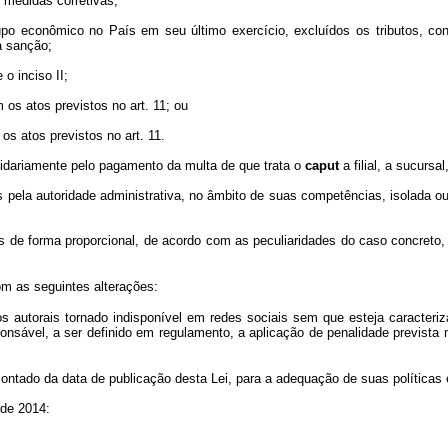
 medidas corretivas;
upo econômico no País em seu último exercício, excluídos os tributos, con
a sanção;
 o inciso II;
os atos previstos no art. 11; ou
os atos previstos no art. 11.
lidariamente pelo pagamento da multa de que trata o
caput
a filial, a sucursa
s pela autoridade administrativa, no âmbito de suas competências, isolada o
s de forma proporcional, de acordo com as peculiaridades do caso concreto
com as seguintes alterações:
tos autorais tornado indisponível em redes sociais sem que esteja caracteriz
onsável, a ser definido em regulamento, a aplicação de penalidade prevista n
 contado da data de publicação desta Lei, para a adequação de suas políticas
 de 2014: