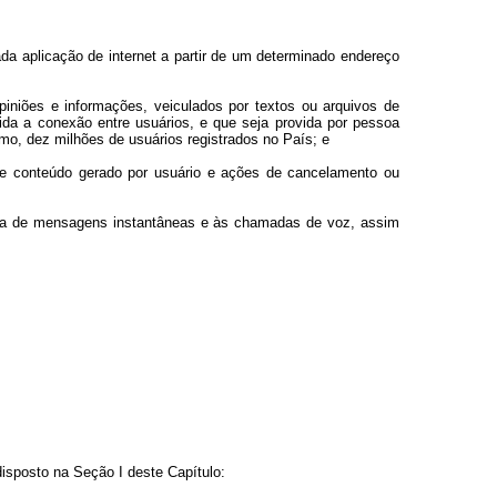
ada aplicação de internet a partir de um determinado endereço
opiniões e informações, veiculados por textos ou arquivos de
ida a conexão entre usuários, e que seja provida por pessoa
imo, dez milhões de usuários registrados no País; e
de conteúdo gerado por usuário e ações de cancelamento ou
oca de mensagens instantâneas e às chamadas de voz, assim
disposto na Seção I deste Capítulo: