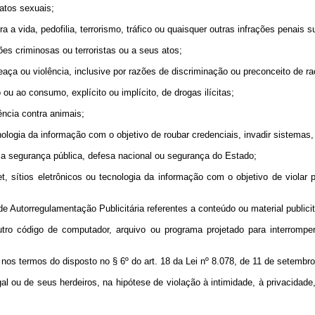
 atos sexuais;
a a vida, pedofilia, terrorismo, tráfico ou quaisquer outras infrações penais 
es criminosas ou terroristas ou a seus atos;
aça ou violência, inclusive por razões de discriminação ou preconceito de raça
ou ao consumo, explícito ou implícito, de drogas ilícitas;
ência contra animais;
nologia da informação com o objetivo de roubar credenciais, invadir sistema
a a segurança pública, defesa nacional ou segurança do Estado;
t, sítios eletrônicos ou tecnologia da informação com o objetivo de violar pa
e Autorregulamentação Publicitária referentes a conteúdo ou material publicit
tro código de computador, arquivo ou programa projetado para interromper, 
nos termos do disposto no § 6º do art. 18 da Lei nº 8.078, de 11 de setembr
egal ou de seus herdeiros, na hipótese de violação à intimidade, à privacida