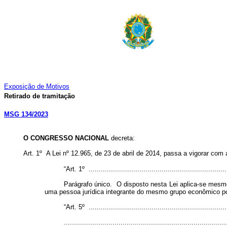
Exposição de Motivos
Retirado de tramitação
MSG 134/2023
O CONGRESSO NACIONAL
decreta:
Art. 1º A Lei nº 12.965, de 23 de abril de 2014, passa a vigorar com 
“Art. 1º .....................................................................
Parágrafo único. O disposto nesta Lei aplica-se mesmo 
uma pessoa jurídica integrante do mesmo grupo econômico po
“Art. 5º .....................................................................
................................................................................