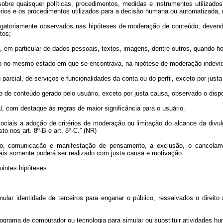
 sobre quaisquer políticas, procedimentos, medidas e instrumentos utilizado
térios e os procedimentos utilizados para a decisão humana ou automatizada, 
obrigatoriamente observados nas hipóteses de moderação de conteúdo, devend
tos;
rio, em particular de dados pessoais, textos, imagens, dentre outros, quando h
údo no mesmo estado em que se encontrava, na hipótese de moderação indevid
arcial, de serviços e funcionalidades da conta ou do perfil, exceto por justa
 de conteúdo gerado pelo usuário, exceto por justa causa, observado o dispos
, com destaque às regras de maior significância para o usuário.
ciais a adoção de critérios de moderação ou limitação do alcance da divu
sto nos art. 8º-B e art. 8º-C.” (NR)
o, comunicação e manifestação de pensamento, a exclusão, o cancelame
ciais somente poderá ser realizado com justa causa e motivação.
uintes hipóteses:
mular identidade de terceiros para enganar o público, ressalvados o direit
programa de computador ou tecnologia para simular ou substituir atividades h