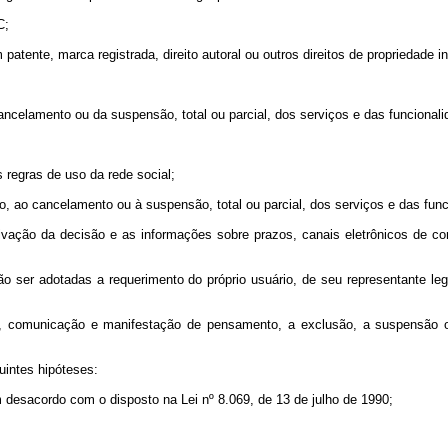
C;
atente, marca registrada, direito autoral ou outros direitos de propriedade in
ancelamento ou da suspensão, total ou parcial, dos serviços e das funcionalid
s regras de uso da rede social;
o, ao cancelamento ou à suspensão, total ou parcial, dos serviços e das funci
otivação da decisão e as informações sobre prazos, canais eletrônicos de 
 ser adotadas a requerimento do próprio usuário, de seu representante leg
, comunicação e manifestação de pensamento, a exclusão, a suspensão o
uintes hipóteses:
m desacordo com o disposto na Lei nº 8.069, de 13 de julho de 1990;