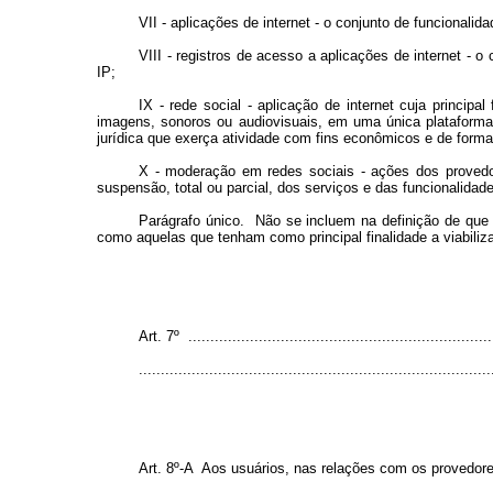
VII - aplicações de internet - o conjunto de funcional
VIII - registros de acesso a aplicações de internet - 
IP;
IX - rede social - aplicação de internet cuja princip
imagens, sonoros ou audiovisuais, em uma única plataforma,
jurídica que exerça atividade com fins econômicos e de forma
X - moderação em redes sociais - ações dos provedo
suspensão, total ou parcial, dos serviços e das funcionalidade
Parágrafo único. Não se incluem na definição de que 
como aquelas que tenham como principal finalidade a viabiliz
Art. 7º ......................................................................
..............................................................................
Art. 8º-A Aos usuários, nas relações com os provedore