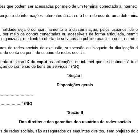
idades que podem ser acessadas por meio de um terminal conectado à internet;
o conjunto de informações referentes à data e à hora de uso de uma determin
al finalidade seja o compartilhamento e a disseminação, pelos usuários, de 
 por meio de contas conectadas ou acessíveis de forma articulada, permit
 organizada, mediante a oferta de serviços ao público brasileiro com, no mín
res de redes sociais de exclusão, suspensão ou bloqueio da divulgação 
s de conta ou perfil de usuário de redes sociais.
trata o inciso IX do
caput
as aplicações de internet que se destinam à tr
ação do comércio de bens ou serviços.” (NR)
“
Seção I
Disposições gerais
..........................
....................” (NR)
“
Seção II
Dos direitos e das garantias dos usuários de redes sociais
s de redes sociais, são assegurados os seguintes direitos, sem prejuízo do 