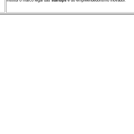
Institui o marco legal das
startups
e do empreendedorismo inovador.