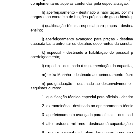
complementares àquelas conferidas pela especialização;
h) aperfeiçoamento - destinado à habilitação, por 
cargos e ao exercício de funções próprias de graus hierárqu
i) qualificação técnica especial para praças - dest
ensino;
j) aperfeiçoamento avançado para praças - destina
capacitá-las a enfrentar os desafios decorrentes da const
k) especial - destinado à habilitação do pessoal
aperfeiçoamento;
l) expedito - destinado à suplementação da capacita
m) extra-Marinha - destinado ao aprimoramento técni
n) pós-graduação - destinado ao desenvolvimento 
seguintes cursos:
1. qualificação técnica especial para oficiais - desti
2. extraordinário - destinado ao aprimoramento técnic
3. aperfeiçoamento avançado para oficiais - destin
4. altos estudos militares - destinado à capacitaçã
II - para o pessoal civil, além dos cursos a que se 