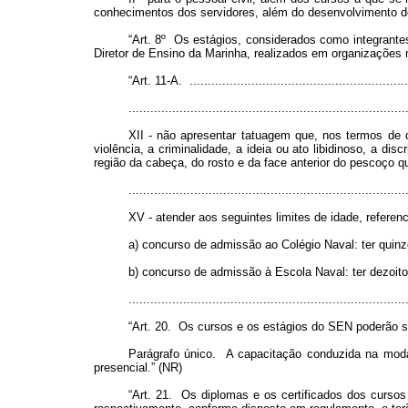
conhecimentos dos servidores, além do desenvolvimento de 
“Art. 8º Os estágios, considerados como integrante
Diretor de Ensino da Marinha, realizados em organizações m
“Art. 11-A. .............................................................
............................................................................
XII - não apresentar tatuagem que, nos termos de d
violência, a criminalidade, a ideia ou ato libidinoso, a 
região da cabeça, do rosto e da face anterior do pescoço 
............................................................................
XV - atender aos seguintes limites de idade, referen
a) concurso de admissão ao Colégio Naval: ter quin
b) concurso de admissão à Escola Naval: ter dezoito
...........................................................................
“Art. 20. Os cursos e os estágios do SEN poderão se
Parágrafo único. A capacitação conduzida na moda
presencial.” (NR)
“Art. 21. Os diplomas e os certificados dos cursos