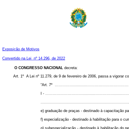
Exposição de Motivos
Convertido na Lei nº 14.296, de 2022
O CONGRESSO NACIONAL
decreta:
Art. 1º A Lei nº 11.279, de 9 de fevereiro de 2006, passa a vigorar c
“Art. 7º ……………............…………………………………..........
I - …………………………...........…………….......………………
............................................................................
e) graduação de praças - destinado à capacitação p
f) especialização - destinado à habilitação para o c
g) subespecialização - destinado à habilitação do 