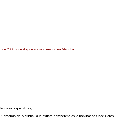
iro de 2006, que dispõe sobre o ensino na Marinha.
técnicas específicas;
do Comando da Marinha, que exijam competências e habilitações peculiares,