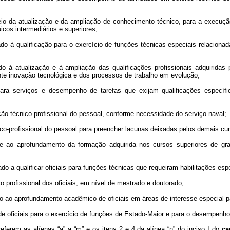
meio da atualização e da ampliação de conhecimento técnico, para a execuç
icos intermediários e superiores;
inado à qualificação para o exercício de funções técnicas especiais relacion
do à atualização e à ampliação das qualificações profissionais adquirida
ante inovação tecnológica e dos processos de trabalho em evolução;
 para serviços e desempenho de tarefas que exijam qualificações específi
ção técnico-profissional do pessoal, conforme necessidade do serviço naval;
co-profissional do pessoal para preencher lacunas deixadas pelos demais cur
e ao aprofundamento da formação adquirida nos cursos superiores de grad
nado a qualificar oficiais para funções técnicas que requeiram habilitações esp
o profissional dos oficiais, em nível de mestrado e doutorado;
ado ao aprofundamento acadêmico de oficiais em áreas de interesse especial 
o de oficiais para o exercício de funções de Estado-Maior e para o desempenh
referem as alíenas “a” a “m” e os itens 2 e 4 da alínea “n” do inciso I do
ca