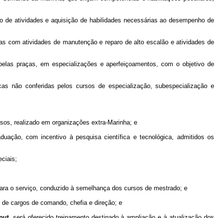
ão de atividades e aquisição de habilidades necessárias ao desempenho de
adas com atividades de manutenção e reparo de alto escalão e atividades de
s pelas praças, em especializações e aperfeiçoamentos, com o objetivo de
cas não conferidas pelos cursos de especialização, subespecialização e
sos, realizado em organizações extra-Marinha; e
uação, com incentivo à pesquisa científica e tecnológica, admitidos os
eciais;
para o serviço, conduzido à semelhança dos cursos de mestrado; e
o de cargos de comando, chefia e direção; e
put
,
será oferecido treinamento destinado à ampliação e à atualização dos