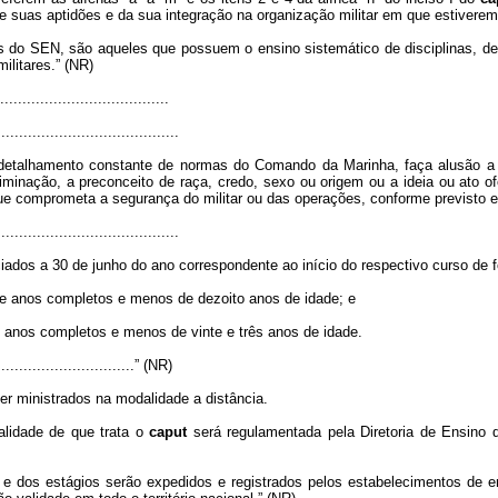
suas aptidões e da sua integração na organização militar em que estiverem 
s do SEN, são aqueles que possuem o ensino sistemático de disciplinas, den
ilitares.” (NR)
.....................................
.........................................
etalhamento constante de normas do Comando da Marinha, faça alusão a ideo
discriminação, a preconceito de raça, credo, sexo ou origem ou a ideia ou at
que comprometa a segurança do militar ou das operações, conforme previsto 
.........................................
ciados a 30 de junho do ano correspondente ao início do respectivo curso de f
ze anos completos e menos de dezoito anos de idade; e
 anos completos e menos de vinte e três anos de idade.
................................” (NR)
r ministrados na modalidade a distância.
lidade de que trata o
caput
será regulamentada pela Diretoria de Ensino d
 e dos estágios serão expedidos e registrados pelos estabelecimentos de ens