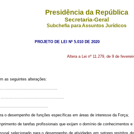
Presidência da República
Secretaria-Geral
Subchefia para Assuntos Jurídicos
PROJETO DE LEI Nº 5.010 DE 2020
Altera a Lei nº 11.279, de 9 de fevere
om as seguintes alterações:
................................
………..........….................
.........................................
ara o desempenho de funções específicas em áreas de interesse da Força;
umprimento de tarefas profissionais que exijam o domínio de conhecimentos e 
pessoal selecionado para o desempenho de atividades em setores restritos 