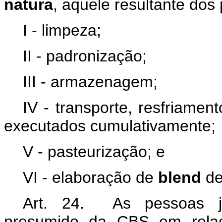
natura
, aquele resultante dos
I - limpeza;
II - padronização;
III - armazenagem;
IV - transporte, resfriamen
executados cumulativamente;
V - pasteurização; e
VI - elaboração de
blend
de
Art. 24. As pessoas jur
presumido da CBS em rela